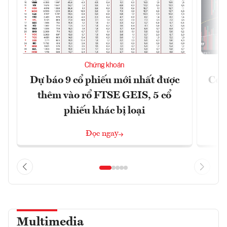
Chứng khoán
Dự báo 9 cổ phiếu mới nhất được
Có t
thêm vào rổ FTSE GEIS, 5 cổ
phiếu khác bị loại
Đọc ngay
Multimedia