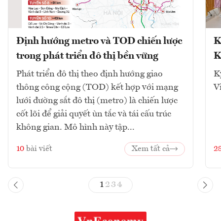
Định hướng metro và TOD chiến lược
K
trong phát triển đô thị bền vững
K
Phát triển đô thị theo định hướng giao
K
thông công cộng (TOD) kết hợp với mạng
V
lưới đường sắt đô thị (metro) là chiến lược
cốt lõi để giải quyết ùn tắc và tái cấu trúc
không gian. Mô hình này tập...
10
bài viết
Xem tất cả
2
1
2
3
4