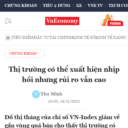
CHỨNG KHOÁN
TIÊU & DÙNG
XE
VNE TV
TECH CO
TIÊU ĐIỂM
ĐẦU TƯ
TÀI CHÍNH
KINH TẾ SỐ
KINH TẾ XANH
CHỨNG KHOÁN
Thị trường có thể xuất hiện nhịp
hồi nhưng rủi ro vẫn cao
Thu Minh
T
13:03, 14/11/2022
Đồ thị tháng của chỉ số VN-Index giảm về
gần vùng quá bán cho thấy thị trường có