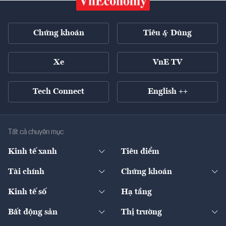
Chứng khoán
Tiêu & Dùng
Xe
VnE TV
Tech Connect
English ++
Tất cả chuyên mục
Kinh tế xanh
Tiêu điểm
Chuyển động xanh
Tài chính
Chứng khoán
Pháp lý
Ngân hàng
Doanh nghiệp niêm yết
Kinh tế số
Hạ tầng
Thương hiệu xanh
Thị trường vốn
Thị trường
Sản phẩm - Thị trường
Bất động sản
Thị trường
Diễn đàn
Thuế
Đầu tư
Tài sản số