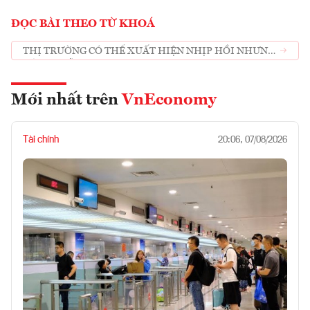
ĐỌC BÀI THEO TỪ KHOÁ
THỊ TRƯỜNG CÓ THỂ XUẤT HIỆN NHỊP HỒI NHƯNG
RỦI RO VẪN CAO
Mới nhất trên
VnEconomy
Tài chính
20:06, 07/08/2026