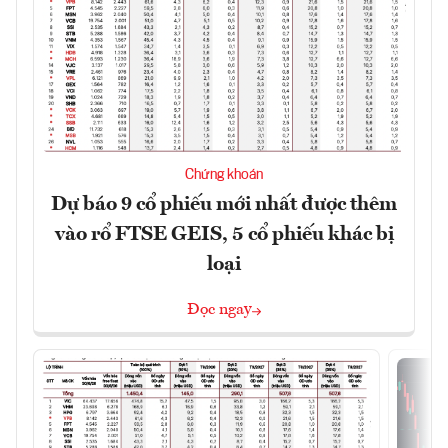
Chứng khoán
Dự báo 9 cổ phiếu mới nhất được thêm
vào rổ FTSE GEIS, 5 cổ phiếu khác bị
loại
Đọc ngay