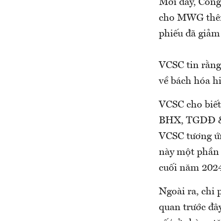
Mới đây, Công
cho MWG thêm 
phiếu đã giảm
VCSC tin rằng
về bách hóa hi
VCSC cho biết
BHX, TGDĐ & 
VCSC tương ứn
này một phần 
cuối năm 202
Ngoài ra, chi
quan trước đâ