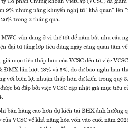
 ty Cổ phần Chứng khoán VietCap (VCSC) đã giảm 
9% nhưng nâng khuyến nghị từ "khả quan" lên "m
 26% trong 2 tháng qua.
 MWG vẫn đang ở vị thế tốt để nắm bắt nhu cầu ng
ện đại từ tầng lớp tiêu dùng ngày càng quan tâm về
, giá mục tiêu thấp hơn của VCSC đến từ việc VCSC
ĐMX lần lượt 18% và 5%, do dự báo ngắn hạn th
g với biên lợi nhuận thấp hơn dự kiến trong quý 3
được bù đắp bởi việc VCSC cập nhật giá mục tiêu 
4.
 phí bán hàng cao hơn dự kiến tại BHX ảnh hưởng q
y của VCSC về khả năng hòa vốn vào cuối năm 202