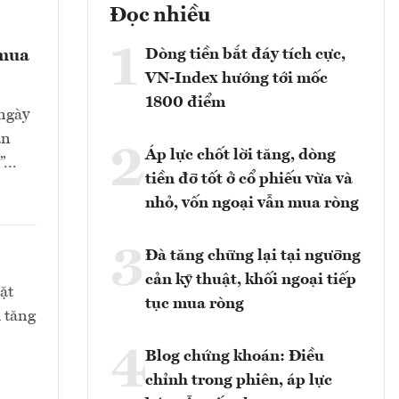
Đọc nhiều
1
Dòng tiền bắt đáy tích cực,
 mua
VN-Index hướng tới mốc
1800 điểm
 ngày
ạn
2
Áp lực chốt lời tăng, dòng
...
tiền đỡ tốt ở cổ phiếu vừa và
nhỏ, vốn ngoại vẫn mua ròng
3
Đà tăng chững lại tại ngưỡng
cản kỹ thuật, khối ngoại tiếp
ặt
tục mua ròng
 tăng
4
Blog chứng khoán: Điều
chỉnh trong phiên, áp lực