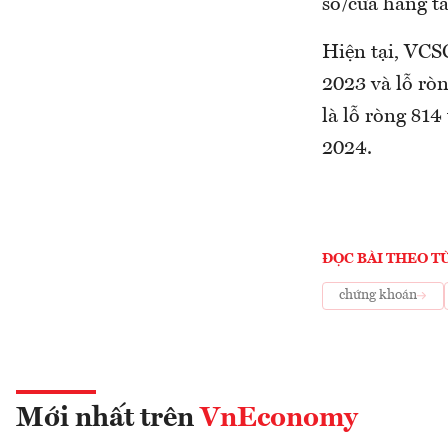
số/cửa hàng t
Hiện tại, VCS
2023 và lỗ rò
là lỗ ròng 81
2024.
ĐỌC BÀI THEO T
chứng khoán
Mới nhất trên
VnEconomy