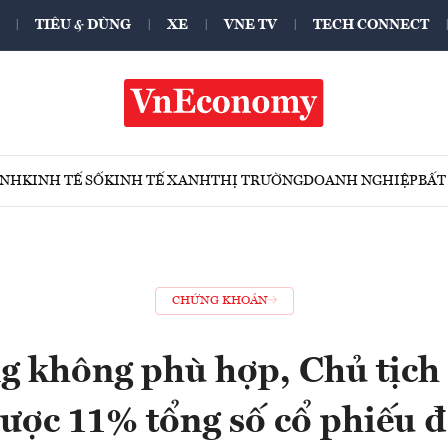
TIÊU & DÙNG
XE
VNE TV
TECH CONNECT
ÍNH
KINH TẾ SỐ
KINH TẾ XANH
THỊ TRƯỜNG
DOANH NGHIỆP
BẤT
CHỨNG KHOÁN
ng không phù hợp, Chủ tịc
ược 11% tổng số cổ phiếu đ