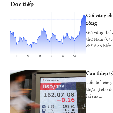
Đọc tiếp
Giá vàng ch
ròng
Giá vàng thế 
thứ Năm (6/8)
chế ở eo biển
Can thiệp t
Hầu hết các ý
thực sự cho 
lãi suất...