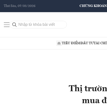
Thứ Sáu, 07/08/2026
CHỨNG KHOÁN
TIÊU ĐIỂM
ĐẦU TƯ
TÀI CH
Thị trườ
mua đ