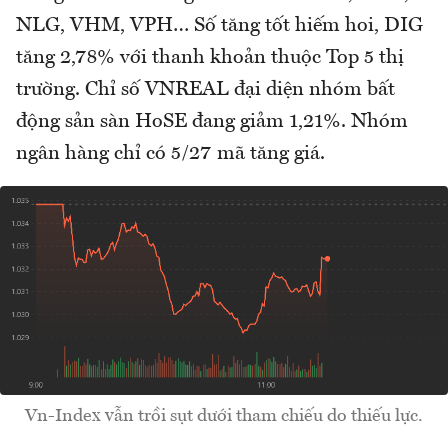
NLG, VHM, VPH… Số tăng tốt hiếm hoi, DIG
tăng 2,78% với thanh khoản thuộc Top 5 thị
trường. Chỉ số VNREAL đại diện nhóm bất
động sản sàn HoSE đang giảm 1,21%. Nhóm
ngân hàng chỉ có 5/27 mã tăng giá.
Vn-Index vẫn trồi sụt dưới tham chiếu do thiếu lực.