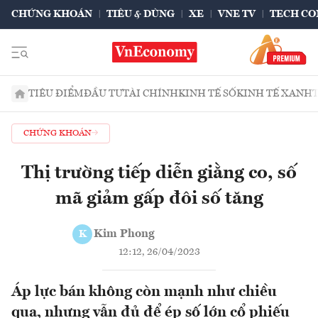
CHỨNG KHOÁN
TIÊU & DÙNG
XE
VNE TV
TECH CO
TIÊU ĐIỂM
ĐẦU TƯ
TÀI CHÍNH
KINH TẾ SỐ
KINH TẾ XANH
CHỨNG KHOÁN
Thị trường tiếp diễn giằng co, số
mã giảm gấp đôi số tăng
Kim Phong
K
12:12, 26/04/2023
Áp lực bán không còn mạnh như chiều
qua, nhưng vẫn đủ để ép số lớn cổ phiếu