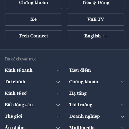
Chứng khoán
Tiêu & Dùng
Xe
VnE TV
Tech Connect
English ++
Tất cả chuyên mục
Kinh tế xanh
Tiêu điểm
Chuyển động xanh
Tài chính
Chứng khoán
Pháp lý
Ngân hàng
Doanh nghiệp niêm yết
Kinh tế số
Hạ tầng
Thương hiệu xanh
Thị trường vốn
Thị trường
Sản phẩm - Thị trường
Bất động sản
Thị trường
Diễn đàn
Thuế
Đầu tư
Tài sản số
Chính sách
Xuất nhập khẩu
Thế giới
Doanh nghiệp
Bảo hiểm
Quốc tế
Dịch vụ số
Thị trường
Khung pháp lý
Kinh tế
Chuyển động
Ấn phẩm
Multimedia