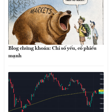
Blog chứng khoán: Chỉ số yếu, cổ phiếu
mạnh