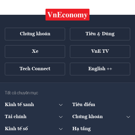
Chứng khoán
Tiêu & Dùng
Xe
VnE TV
Tech Connect
English ++
Tất cả chuyên mục
Kinh tế xanh
Tiêu điểm
Chuyển động xanh
Tài chính
Chứng khoán
Pháp lý
Ngân hàng
Doanh nghiệp niêm yết
Kinh tế số
Hạ tầng
Thương hiệu xanh