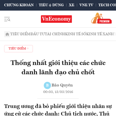
CHỨNG KHOÁN
TIÊU & DÙNG
XE
VNE TV
TECH CO
TIÊU ĐIỂM
ĐẦU TƯ
TÀI CHÍNH
KINH TẾ SỐ
KINH TẾ XANH
TIÊU ĐIỂM
Thống nhất giới thiệu các chức
danh lãnh đạo chủ chốt
Bảo Quyên
B
00:03, 13/03/2016
Trung ương đã bỏ phiếu giới thiệu nhân sự
ứng cử các chức danh: Chủ tịch nước, Thủ