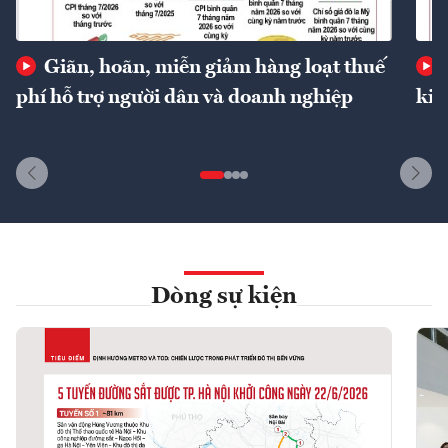
Giãn, hoãn, miễn giảm hàng loạt thuế
phí hỗ trợ người dân và doanh nghiệp
kin
Dòng sự kiện