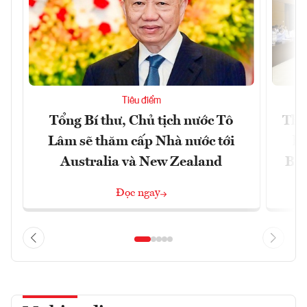
Tiêu điểm
Tổng Bí thư, Chủ tịch nước Tô
Thố
Lâm sẽ thăm cấp Nhà nước tới
lậ
Australia và New Zealand
Bắc
Đọc ngay