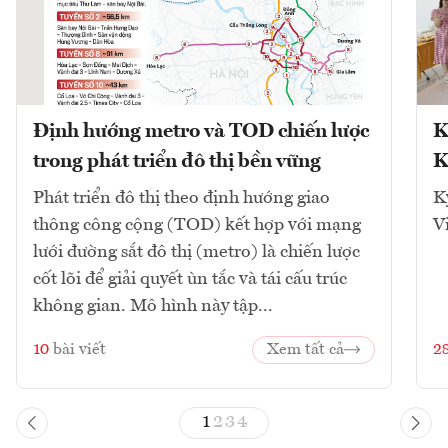
Định hướng metro và TOD chiến lược
K
trong phát triển đô thị bền vững
K
Phát triển đô thị theo định hướng giao
K
thông công cộng (TOD) kết hợp với mạng
V
lưới đường sắt đô thị (metro) là chiến lược
cốt lõi để giải quyết ùn tắc và tái cấu trúc
không gian. Mô hình này tập...
10
bài viết
Xem tất cả
2
1
2
3
4