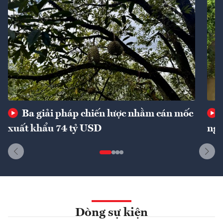
Ba giải pháp chiến lược nhằm cán mốc
xuất khẩu 74 tỷ USD
ngu
Dòng sự kiện