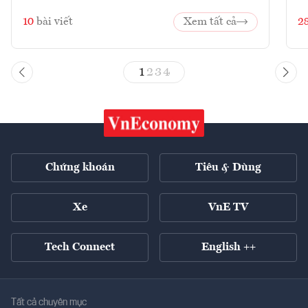
10
bài viết
Xem tất cả
2
1
2
3
4
Chứng khoán
Tiêu & Dùng
Xe
VnE TV
Tech Connect
English ++
Tất cả chuyên mục