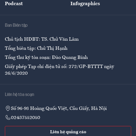
Podcast
Infographics
Giải trí
Y tế
Nhà
Ban Biên tập
Ẩm thực
Chủ tịch HĐBT: TS. Chử Văn Lâm
Tổng biên tập: Chử Thị Hạnh
Tổng thư ký tòa soạn: Đào Quang Bính
Giấy phép Tạp chí điện tử số: 272/GP-BTTTT ngày
26/6/2020
Liên hệ tòa soạn
Số 96-98 Hoàng Quốc Việt, Cầu Giấy, Hà Nội
02437552050
Liên hệ quảng cáo