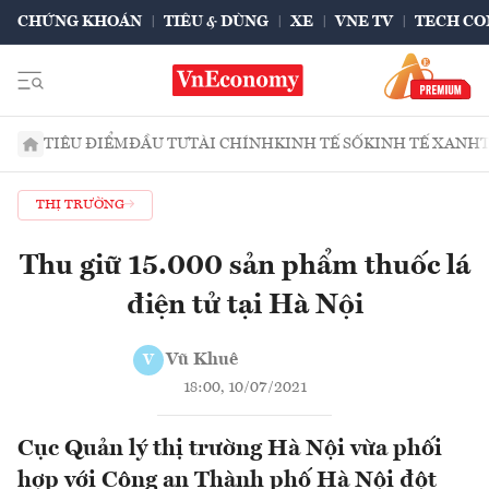
CHỨNG KHOÁN
TIÊU & DÙNG
XE
VNE TV
TECH CO
TIÊU ĐIỂM
ĐẦU TƯ
TÀI CHÍNH
KINH TẾ SỐ
KINH TẾ XANH
THỊ TRƯỜNG
Thu giữ 15.000 sản phẩm thuốc lá
điện tử tại Hà Nội
Vũ Khuê
V
18:00, 10/07/2021
Cục Quản lý thị trường Hà Nội vừa phối
hợp với Công an Thành phố Hà Nội đột