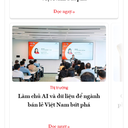
Đọc ngay
Thị trường
Làm chủ AI và dữ liệu để ngành
Ca
bán lẻ Việt Nam bứt phá
phá 
đ
Đọc ngay