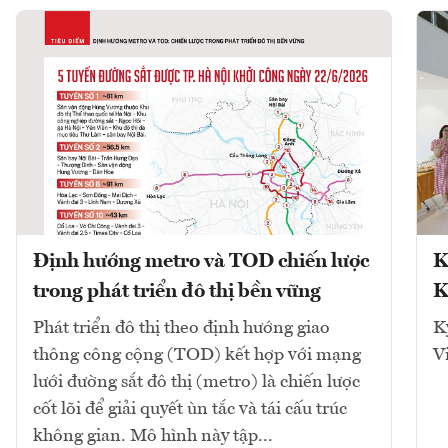
Định hướng metro và TOD chiến lược
K
trong phát triển đô thị bền vững
K
Phát triển đô thị theo định hướng giao
K
thông công cộng (TOD) kết hợp với mạng
V
lưới đường sắt đô thị (metro) là chiến lược
cốt lõi để giải quyết ùn tắc và tái cấu trúc
không gian. Mô hình này tập...