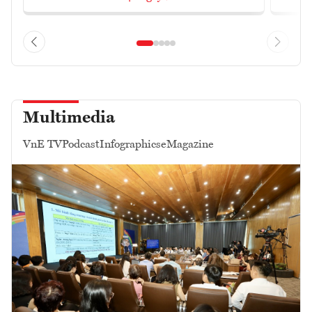
Multimedia
VnE TV
Podcast
Infographics
eMagazine