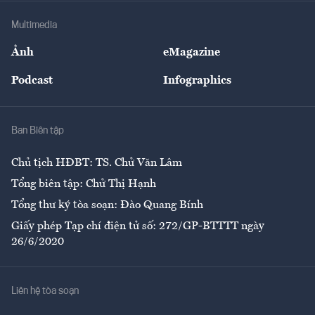
Doanh nghiệp
Địa phương
Thị trường
Bảo hiểm
Multimedia
Sự kiện
Nhân lực
Ảnh
eMagazine
Đẹp +
An sinh
Podcast
Infographics
Giải trí
Y tế
Nhà
Ban Biên tập
Ẩm thực
Chủ tịch HĐBT: TS. Chử Văn Lâm
Tổng biên tập: Chử Thị Hạnh
Tổng thư ký tòa soạn: Đào Quang Bính
Giấy phép Tạp chí điện tử số: 272/GP-BTTTT ngày
26/6/2020
Liên hệ tòa soạn