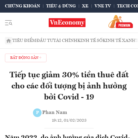
CHỨNG KHOÁN
TIÊU & DÙNG
XE
VNE TV
TECH CO
TIÊU ĐIỂM
ĐẦU TƯ
TÀI CHÍNH
KINH TẾ SỐ
KINH TẾ XANH
BẤT ĐỘNG SẢN
Tiếp tục giảm 30% tiền thuê đất
cho các đối tượng bị ảnh hưởng
bởi Covid - 19
Phan Nam
P
19:12, 01/02/2023
Năm 2022, do ảnh hưởng của dịch Covid-