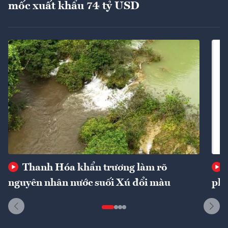
mốc xuất khẩu 74 tỷ USD
Thanh Hóa khẩn trương làm rõ
nguyên nhân nước suối Xú đổi màu
phí