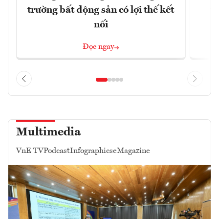
trường bất động sản có lợi thế kết
t
nối
Đọc ngay
Multimedia
VnE TV
Podcast
Infographics
eMagazine