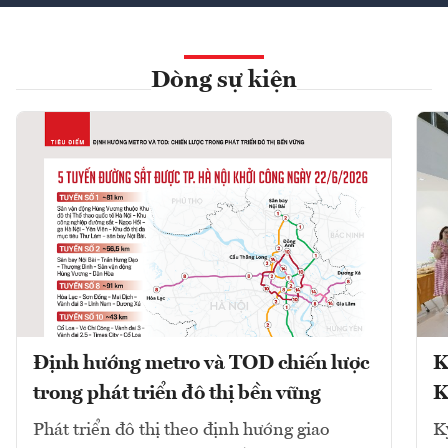
Dòng sự kiện
Định hướng metro và TOD chiến lược
K
trong phát triển đô thị bền vững
K
Phát triển đô thị theo định hướng giao
K