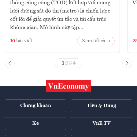
thông công cộng (TOD) kết hợp với mạng
V
lưới đường sắt đô thị (metro) là chiến lược
cốt lõi để giải quyết ùn tắc và tái cấu trúc
không gian. Mô hình này tập...
10
bài viết
Xem tất cả
2
1
2
3
4
Chứng khoán
Tiêu & Dùng
Xe
VnE TV