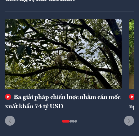
Ba giải pháp chiến lược nhằm cán mốc
xuất khẩu 74 tỷ USD
ngu