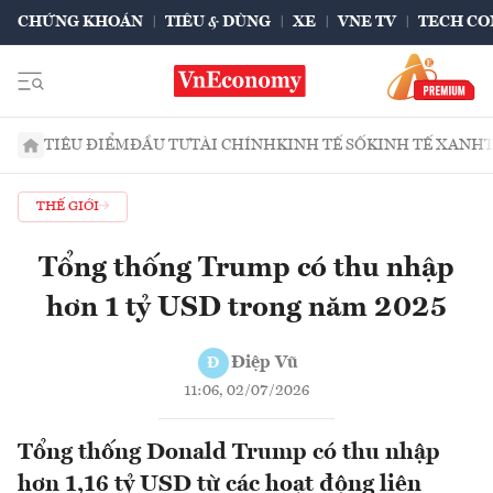
CHỨNG KHOÁN
TIÊU & DÙNG
XE
VNE TV
TECH CO
TIÊU ĐIỂM
ĐẦU TƯ
TÀI CHÍNH
KINH TẾ SỐ
KINH TẾ XANH
THẾ GIỚI
Tổng thống Trump có thu nhập
hơn 1 tỷ USD trong năm 2025
Điệp Vũ
Đ
11:06, 02/07/2026
Tổng thống Donald Trump có thu nhập
hơn 1,16 tỷ USD từ các hoạt động liên