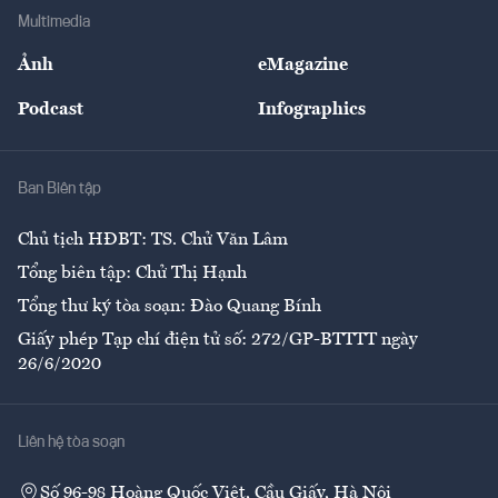
Địa phương
Thị trường
Bảo hiểm
Multimedia
Sự kiện
Nhân lực
Ảnh
eMagazine
Đẹp +
An sinh
Podcast
Infographics
Giải trí
Y tế
Nhà
Ban Biên tập
Ẩm thực
Chủ tịch HĐBT: TS. Chử Văn Lâm
Tổng biên tập: Chử Thị Hạnh
Tổng thư ký tòa soạn: Đào Quang Bính
Giấy phép Tạp chí điện tử số: 272/GP-BTTTT ngày
26/6/2020
Liên hệ tòa soạn
Số 96-98 Hoàng Quốc Việt, Cầu Giấy, Hà Nội