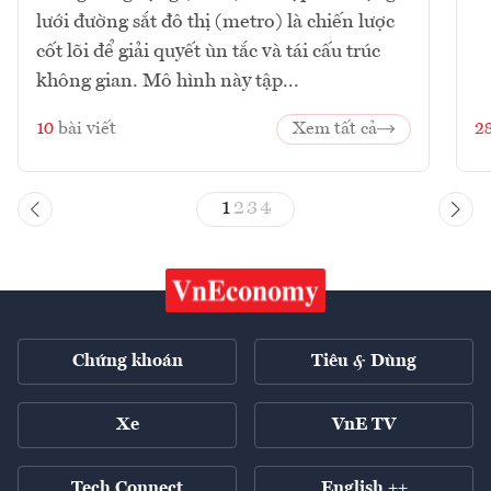
lưới đường sắt đô thị (metro) là chiến lược
cốt lõi để giải quyết ùn tắc và tái cấu trúc
không gian. Mô hình này tập...
10
bài viết
Xem tất cả
2
1
2
3
4
Chứng khoán
Tiêu & Dùng
Xe
VnE TV
Tech Connect
English ++