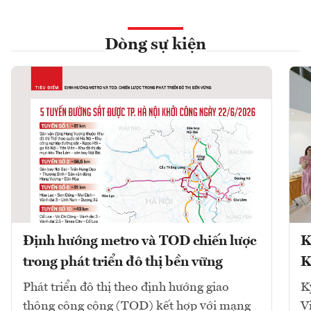
Dòng sự kiện
Định hướng metro và TOD chiến lược
K
trong phát triển đô thị bền vững
K
Phát triển đô thị theo định hướng giao
K
thông công cộng (TOD) kết hợp với mạng
V