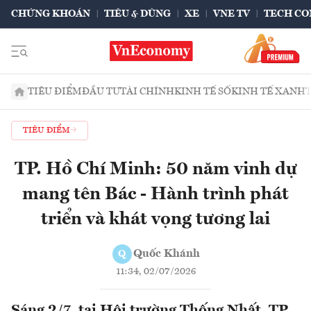
CHỨNG KHOÁN
TIÊU & DÙNG
XE
VNE TV
TECH CO
TIÊU ĐIỂM
ĐẦU TƯ
TÀI CHÍNH
KINH TẾ SỐ
KINH TẾ XANH
TIÊU ĐIỂM
TP. Hồ Chí Minh: 50 năm vinh dự
mang tên Bác - Hành trình phát
triển và khát vọng tương lai
Quốc Khánh
Q
11:34, 02/07/2026
Sáng 2/7, tại Hội trường Thống Nhất, TP.