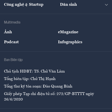
Tạp chí kinh tế Việt Nam
eMagazine
Nhà đầu tư
Du lịch
Công nghệ & Startup
Dân sinh
Tư vấn
Nông sản
Doanh nhân
Tư vấn Tiêu & Dùng
Infographics
Hạ tầng
Sức khỏe
Khung pháp lý
Doanh nghiệp
Địa phương
Thị trường
Bảo hiểm
Multimedia
Sự kiện
Nhân lực
Ảnh
eMagazine
Đẹp +
An sinh
Podcast
Infographics
Giải trí
Y tế
Nhà
Ban Biên tập
Ẩm thực
Chủ tịch HĐBT: TS. Chử Văn Lâm
Tổng biên tập: Chử Thị Hạnh
Tổng thư ký tòa soạn: Đào Quang Bính
Giấy phép Tạp chí điện tử số: 272/GP-BTTTT ngày
26/6/2020