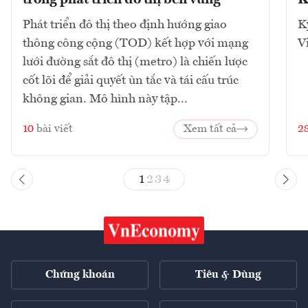
trong phát triển đô thị bền vững
K
Phát triển đô thị theo định hướng giao
K
thông công cộng (TOD) kết hợp với mạng
V
lưới đường sắt đô thị (metro) là chiến lược
cốt lõi để giải quyết ùn tắc và tái cấu trúc
không gian. Mô hình này tập...
10
bài viết
Xem tất cả
2
1
2
3
4
Chứng khoán
Tiêu & Dùng