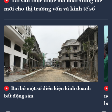
Tài sản thực được mã hóa: Động lực
mới cho thị trường vốn và kinh tế số
Bãi bỏ một số điều kiện kinh doanh
bất động sản
nôn
bất