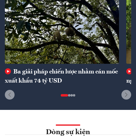
Ba giải pháp chiến lược nhằm cán mốc
xuất khẩu 74 tỷ USD
ngu
Dòng sự kiện