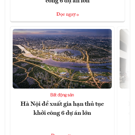
công 6 dự án lớn
Đọc ngay
Bất động sản
Hà Nội đề xuất gia hạn thủ tục
Do
khởi công 6 dự án lớn
qu