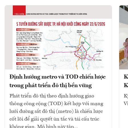
Định hướng metro và TOD chiến lược
K
trong phát triển đô thị bền vững
K
Phát triển đô thị theo định hướng giao
K
thông công cộng (TOD) kết hợp với mạng
V
lưới đường sắt đô thị (metro) là chiến lược
cốt lõi để giải quyết ùn tắc và tái cấu trúc
không gian. Mô hình này tập...