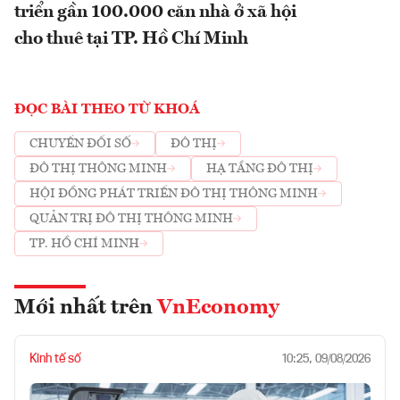
triển gần 100.000 căn nhà ở xã hội
cho thuê tại TP. Hồ Chí Minh
ĐỌC BÀI THEO TỪ KHOÁ
CHUYỂN ĐỔI SỐ
ĐÔ THỊ
ĐÔ THỊ THÔNG MINH
HẠ TẦNG ĐÔ THỊ
HỘI ĐỒNG PHÁT TRIỂN ĐÔ THỊ THÔNG MINH
QUẢN TRỊ ĐÔ THỊ THÔNG MINH
TP. HỒ CHÍ MINH
Mới nhất trên
VnEconomy
Kinh tế số
10:25, 09/08/2026