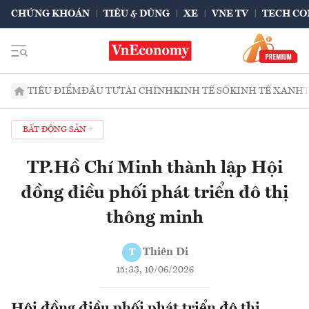
CHỨNG KHOÁN
TIÊU & DÙNG
XE
VNE TV
TECH CO
TIÊU ĐIỂM
ĐẦU TƯ
TÀI CHÍNH
KINH TẾ SỐ
KINH TẾ XANH
BẤT ĐỘNG SẢN
TP.Hồ Chí Minh thành lập Hội
đồng điều phối phát triển đô thị
thông minh
Thiên Di
T
15:33, 10/06/2026
Hội đồng điều phối phát triển đô thị