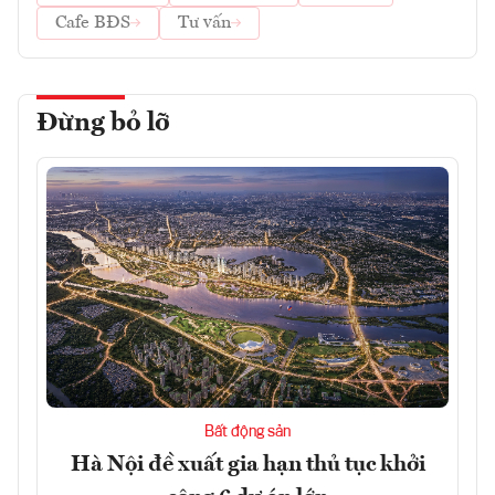
Cafe BĐS
Tư vấn
Đừng bỏ lỡ
Bất động sản
Hà Nội đề xuất gia hạn thủ tục khởi