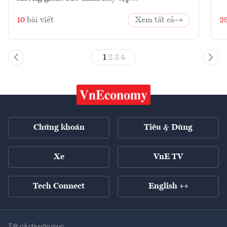
10
bài viết
Xem tất cả
2
1
2
3
4
Chứng khoán
Tiêu & Dùng
Xe
VnE TV
Tech Connect
English ++