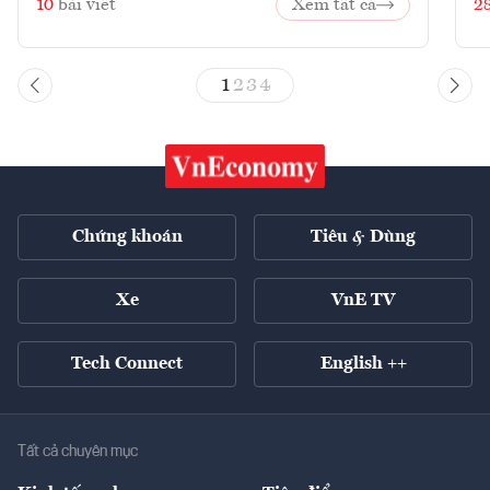
10
bài viết
Xem tất cả
2
1
2
3
4
Chứng khoán
Tiêu & Dùng
Xe
VnE TV
Tech Connect
English ++
Tất cả chuyên mục