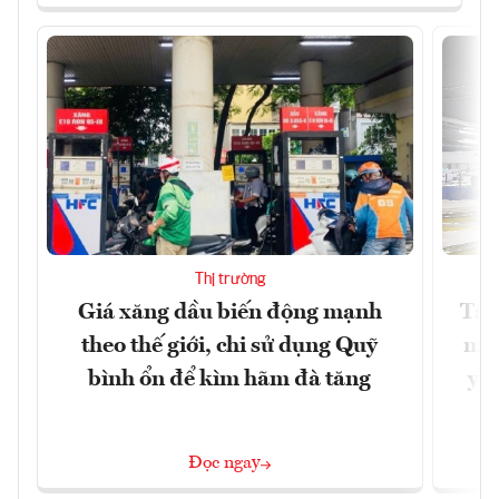
Thị trường
Giá xăng dầu biến động mạnh
Tăn
theo thế giới, chi sử dụng Quỹ
min
bình ổn để kìm hãm đà tăng
yêu
Đọc ngay