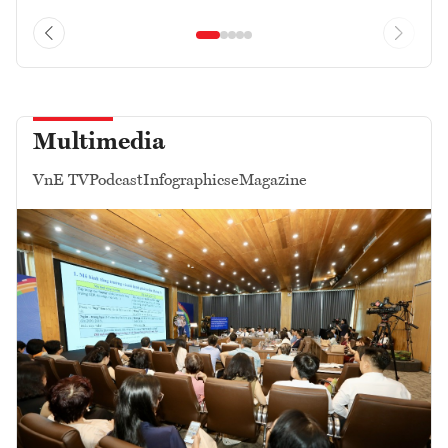
Multimedia
VnE TV
Podcast
Infographics
eMagazine