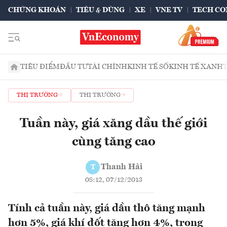
CHỨNG KHOÁN
TIÊU & DÙNG
XE
VNE TV
TECH CO
TIÊU ĐIỂM
ĐẦU TƯ
TÀI CHÍNH
KINH TẾ SỐ
KINH TẾ XANH
THỊ TRƯỜNG
THỊ TRƯỜNG
Tuần này, giá xăng dầu thế giới
cùng tăng cao
Thanh Hải
T
08:12, 07/12/2013
Tính cả tuần này, giá dầu thô tăng mạnh
hơn 5%, giá khí đốt tăng hơn 4%, trong