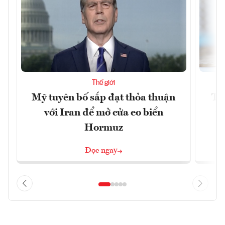
Thế giới
Mỹ tuyên bố sắp đạt thỏa thuận
Tr
với Iran để mở cửa eo biển
th
Hormuz
Đọc ngay