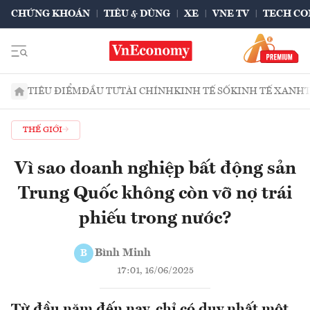
CHỨNG KHOÁN
TIÊU & DÙNG
XE
VNE TV
TECH CO
TIÊU ĐIỂM
ĐẦU TƯ
TÀI CHÍNH
KINH TẾ SỐ
KINH TẾ XANH
THẾ GIỚI
Vì sao doanh nghiệp bất động sản
Trung Quốc không còn vỡ nợ trái
phiếu trong nước?
Bình Minh
B
17:01, 16/06/2025
Từ đầu năm đến nay, chỉ có duy nhất một