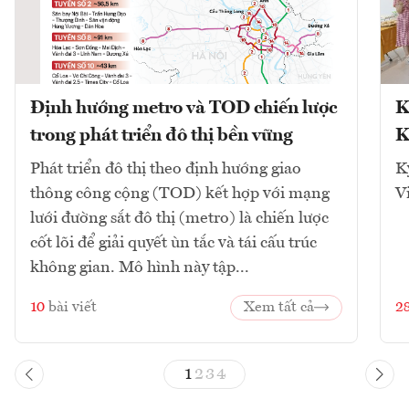
Định hướng metro và TOD chiến lược
K
trong phát triển đô thị bền vững
K
Phát triển đô thị theo định hướng giao
K
thông công cộng (TOD) kết hợp với mạng
V
lưới đường sắt đô thị (metro) là chiến lược
cốt lõi để giải quyết ùn tắc và tái cấu trúc
không gian. Mô hình này tập...
10
bài viết
Xem tất cả
2
1
2
3
4