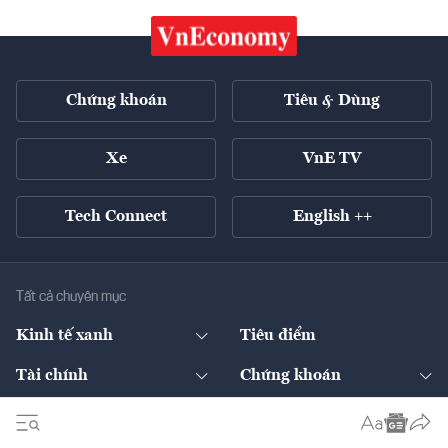
Chứng khoán
Tiêu & Dùng
Xe
VnE TV
Tech Connect
English ++
Tất cả chuyên mục
Kinh tế xanh
Tiêu điểm
Chuyển động xanh
Tài chính
Chứng khoán
Pháp lý
Ngân hàng
Doanh nghiệp niêm yết
Kinh tế số
Hạ tầng
Thương hiệu xanh
Thị trường vốn
Thị trường
Sản phẩm - Thị trường