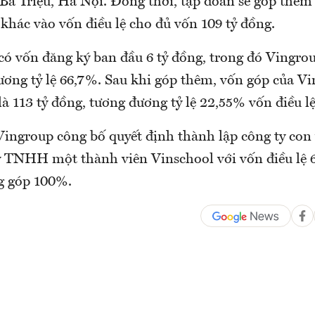
1 Bà Triệu, Hà Nội. Đồng thời, tập đoàn sẽ góp thêm
 khác vào vốn điều lệ cho đủ vốn 109 tỷ đồng.
có vốn đăng ký ban đầu 6 tỷ đồng, trong đó Vingrou
ương tỷ lệ 66,7%. Sau khi góp thêm, vốn góp của Vi
à 113 tỷ đồng, tương đương tỷ lệ 22,55% vốn điều lệ
Vingroup công bố quyết định thành lập công ty con 
ty TNHH một thành viên Vinschool với vốn điều lệ 6
g góp 100%.