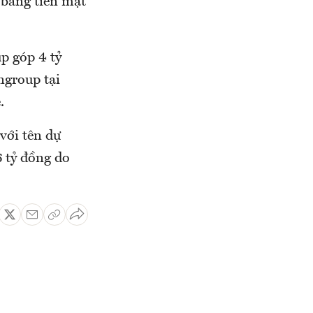
 bằng tiền mặt
p góp 4 tỷ
ngroup tại
.
với tên dự
 tỷ đồng do