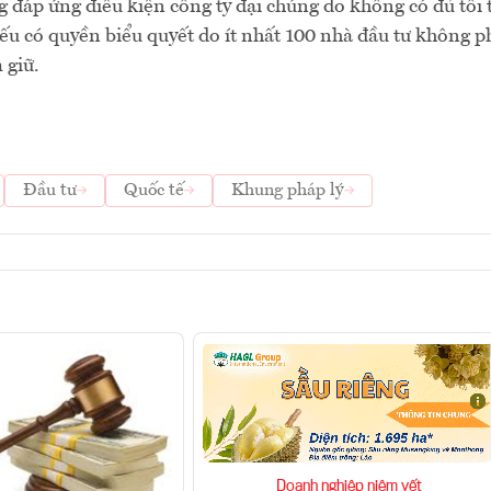
 đáp ứng điều kiện công ty đại chúng do không có đủ tối 
ếu có quyền biểu quyết do ít nhất 100 nhà đầu tư không p
 giữ.
Đầu tư
Quốc tế
Khung pháp lý
Doanh nghiệp niêm yết