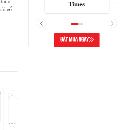
thiểu
Times
hải cổ
ĐẶT MUA NGAY