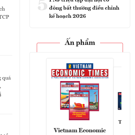
5
PNJ triệu tập đại hội cổ
đông bất thường điều chỉnh
ch
kế hoạch 2026
CTCP
Ấn phẩm
g quá
,
ị
Tạp chí
Vietnam Economic