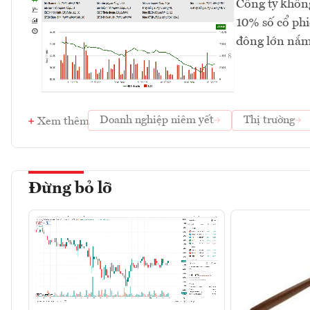
Công ty không
10% số cổ phi
đông lớn nắm
Doanh nghiệp niêm yết
Thị trường
Xem thêm
Đừng bỏ lỡ