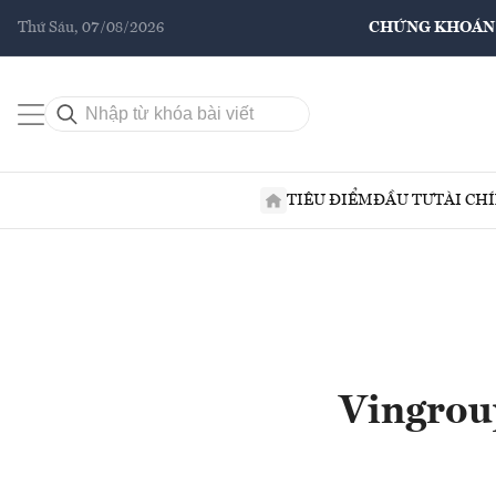
Thứ Sáu, 07/08/2026
CHỨNG KHOÁN
TIÊU ĐIỂM
ĐẦU TƯ
TÀI CH
Vingrou