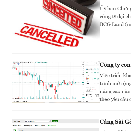
Ủy ban Chứng
công ty đại 
BCG Land (mã
Công ty co
Việc triển kh
trình mở rộng
nâng cao năng
theo yêu cầu 
Cảng Sài Gò