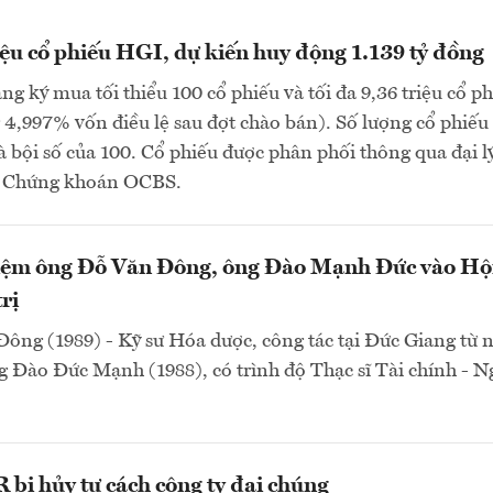
iệu cổ phiếu HGI, dự kiến huy động 1.139 tỷ đồng
ng ký mua tối thiểu 100 cổ phiếu và tối đa 9,36 triệu cổ p
4,997% vốn điều lệ sau đợt chào bán). Số lượng cổ phiếu
à bội số của 100. Cổ phiếu được phân phối thông qua đại lý
P Chứng khoán OCBS.
ệm ông Đỗ Văn Đông, ông Đào Mạnh Đức vào Hộ
rị
ông (1989) - Kỹ sư Hóa dược, công tác tại Đức Giang từ
 Đào Đức Mạnh (1988), có trình độ Thạc sĩ Tài chính - 
bị hủy tư cách công ty đại chúng