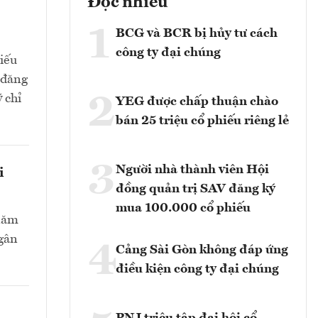
Đọc nhiều
1
BCG và BCR bị hủy tư cách
công ty đại chúng
hiếu
 đăng
2
 chỉ
YEG được chấp thuận chào
bán 25 triệu cổ phiếu riêng lẻ
3
Người nhà thành viên Hội
i
đồng quản trị SAV đăng ký
mua 100.000 cổ phiếu
 năm
Ngân
4
Cảng Sài Gòn không đáp ứng
điều kiện công ty đại chúng