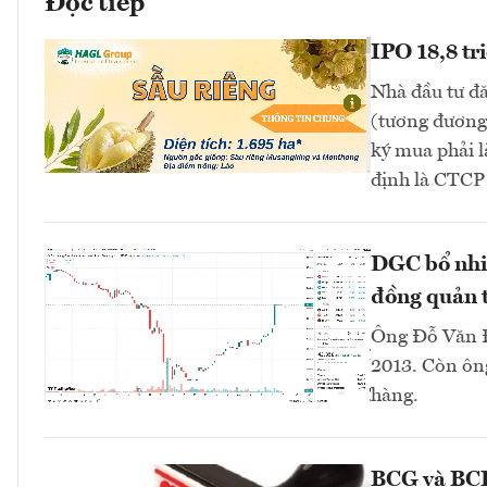
Đọc tiếp
IPO 18,8 tr
Nhà đầu tư đă
(tương đương 
ký mua phải l
định là CTC
DGC bổ nhi
đồng quản t
Ông Đỗ Văn Đ
2013. Còn ông
hàng.
BCG và BCR 