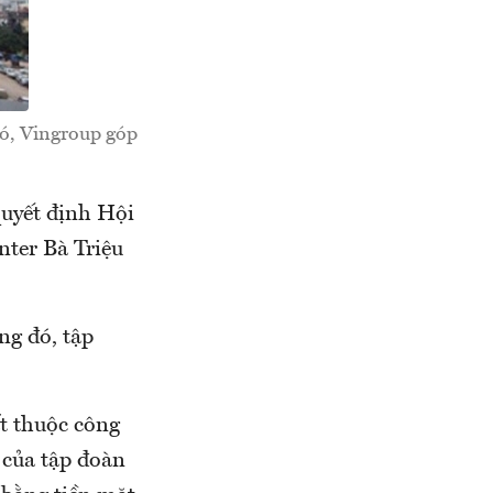
đó, Vingroup góp
uyết định Hội
nter Bà Triệu
ng đó, tập
ất thuộc công
 của tập đoàn