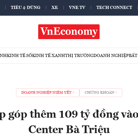
TIÊU & DÙNG
XE
VNE TV
TECH CONNECT
ÍNH
KINH TẾ SỐ
KINH TẾ XANH
THỊ TRƯỜNG
DOANH NGHIỆP
BẤT
DOANH NGHIỆP NIÊM YẾT
CHỨNG KHOÁN
p góp thêm 109 tỷ đồng và
Center Bà Triệu