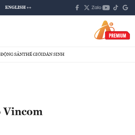
ENGLISH ++
 ĐỘNG SẢN
THẾ GIỚI
DÂN SINH
o Vincom