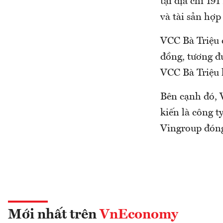
tại địa chỉ 19
và tài sản hợp
VCC Bà Triệu 
đồng, tương đ
VCC Bà Triệu l
Bên cạnh đó, 
kiến là công 
Vingroup đón
Mới nhất trên
VnEconomy