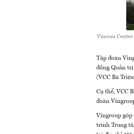
Vincom Center B
Tập đoàn Ving
đồng Quản trị
(VCC Bà Triệu
Cụ thể, VCC Bà
đoàn Vingroup
Vingroup góp v
trình Trung t