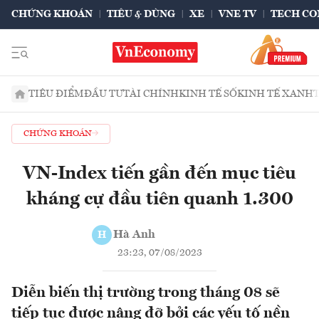
CHỨNG KHOÁN
TIÊU & DÙNG
XE
VNE TV
TECH CO
TIÊU ĐIỂM
ĐẦU TƯ
TÀI CHÍNH
KINH TẾ SỐ
KINH TẾ XANH
CHỨNG KHOÁN
VN-Index tiến gần đến mục tiêu
kháng cự đầu tiên quanh 1.300
Hà Anh
H
23:23, 07/08/2023
Diễn biến thị trường trong tháng 08 sẽ
tiếp tục được nâng đỡ bởi các yếu tố nền