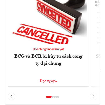
Doanh nghiệp niêm yết
BCG và BCR bị hủy tư cách công
SSI 
ty đại chúng
2/
Đọc ngay