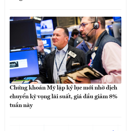
Chứng khoán Mỹ lập kỷ lục mới nhờ dịch
chuyển kỳ vọng lãi suất, giá dầu giảm 8%
tuần này