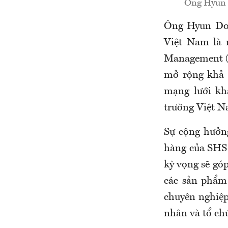
Ông Hyun 
Ông Hyun Don
Việt Nam là 
Management (K
mở rộng khả 
mạng lưới kh
trường Việt N
Sự cộng hưởng
hàng của SHS 
kỳ vọng sẽ gó
các sản phẩm
chuyên nghiệp
nhân và tổ ch