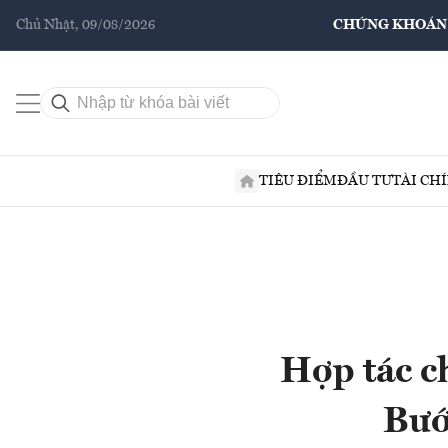
Chủ Nhật, 09/08/2026
CHỨNG KHOÁN
TIÊU ĐIỂM
ĐẦU TƯ
TÀI CH
Hợp tác c
Bướ