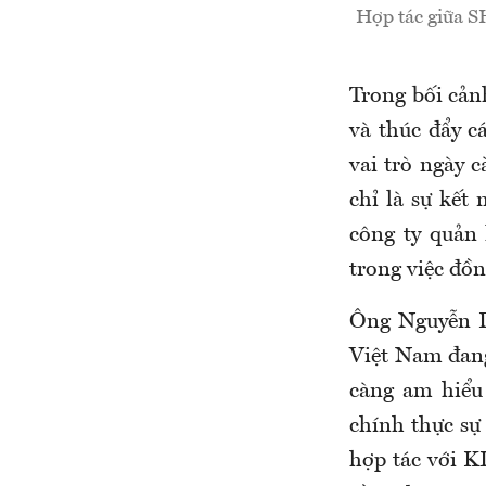
Hợp tác giữa S
Trong bối cản
và thúc đẩy c
vai trò ngày 
chỉ là sự kết
công ty quản 
trong việc đồn
Ông Nguyễn D
Việt Nam đang
càng am hiểu 
chính thực sự
hợp tác với K