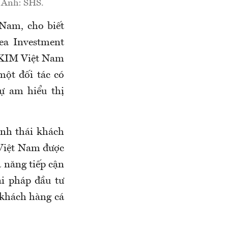
 Ảnh: SHS.
Nam, cho biết
ea Investment
p KIM Việt Nam
ột đối tác có
ự am hiểu thị
inh thái khách
 Việt Nam được
 năng tiếp cận
i pháp đầu tư
 khách hàng cá