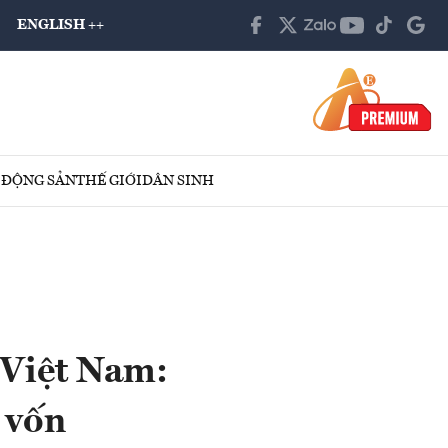
ENGLISH ++
 ĐỘNG SẢN
THẾ GIỚI
DÂN SINH
 Việt Nam:
 vốn