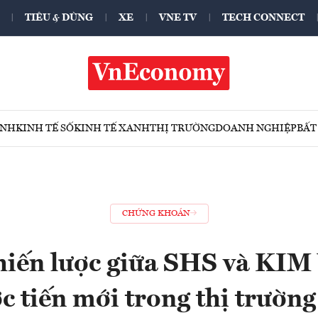
TIÊU & DÙNG
XE
VNE TV
TECH CONNECT
ÍNH
KINH TẾ SỐ
KINH TẾ XANH
THỊ TRƯỜNG
DOANH NGHIỆP
BẤT
CHỨNG KHOÁN
hiến lược giữa SHS và KIM
c tiến mới trong thị trường