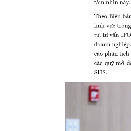
tầm nhìn này.
Theo Biên bản
lĩnh vực trọn
tư, tư vấn IP
doanh nghiệp. 
cáo phân tích
các quỹ mở d
SHS.