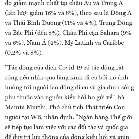
đó giảm mạnh nhất tại châu Âu và Trung Á
(lần lượt giảm 16% và 8%), theo sau là Đông Á
và Thái Bình Dương (11% và 4%), Trung Đông
và Bắc Phi (đều 8%), Châu Phi cận Sahara (9%
và 6%), Nam Á (4%), Mỹ Latinh và Caribbe
(0,2% và 8%).
"Tác động của dịch Covid-19 có tác động rất
rộng nếu nhìn qua lăng kính di cư bởi nó ảnh
hưởng tới người lao động di cư và gia đình sống
phụ thuộc vào nguồn kiều hối họ gửi về", bà
Mamta Murthi, Phó chủ tịch Phát triển Con
người tại WB, nhận định. "Ngân hàng Thế giới
sẽ tiếp tục làm việc với các đối tác và quốc gia
để duy trì lưu thông của dòng kiều hối và giúp