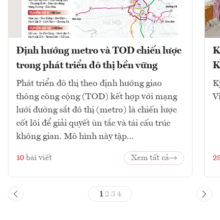
Định hướng metro và TOD chiến lược
K
trong phát triển đô thị bền vững
K
Phát triển đô thị theo định hướng giao
K
thông công cộng (TOD) kết hợp với mạng
V
lưới đường sắt đô thị (metro) là chiến lược
cốt lõi để giải quyết ùn tắc và tái cấu trúc
không gian. Mô hình này tập...
10
bài viết
Xem tất cả
2
1
2
3
4