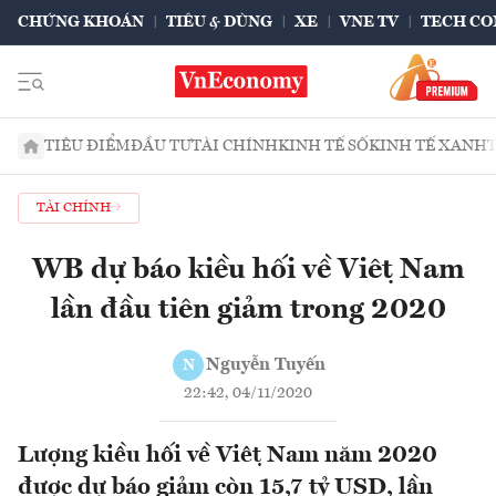
CHỨNG KHOÁN
TIÊU & DÙNG
XE
VNE TV
TECH CO
TIÊU ĐIỂM
ĐẦU TƯ
TÀI CHÍNH
KINH TẾ SỐ
KINH TẾ XANH
TÀI CHÍNH
WB dự báo kiều hối về Việt Nam
lần đầu tiên giảm trong 2020
Nguyễn Tuyến
N
22:42, 04/11/2020
Lượng kiều hối về Việt Nam năm 2020
được dự báo giảm còn 15,7 tỷ USD, lần