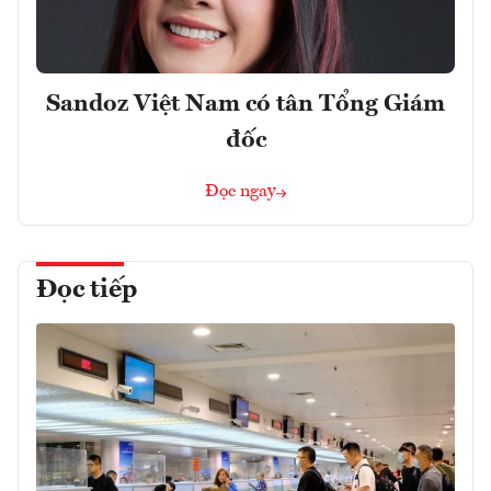
Sandoz Việt Nam có tân Tổng Giám
đốc
Đọc ngay
Đọc tiếp