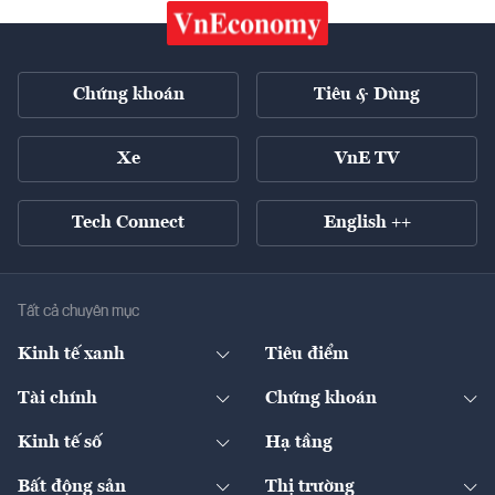
Chứng khoán
Tiêu & Dùng
Xe
VnE TV
Tech Connect
English ++
Tất cả chuyên mục
Kinh tế xanh
Tiêu điểm
Chuyển động xanh
Tài chính
Chứng khoán
Pháp lý
Ngân hàng
Doanh nghiệp niêm yết
Kinh tế số
Hạ tầng
Thương hiệu xanh
Thị trường vốn
Thị trường
Sản phẩm - Thị trường
Bất động sản
Thị trường