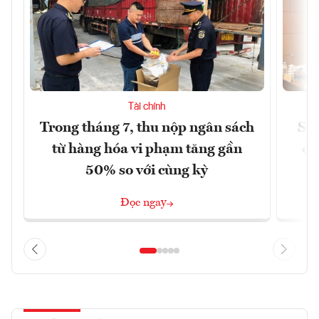
Tài chính
Trong tháng 7, thu nộp ngân sách
Sửa
từ hàng hóa vi phạm tăng gần
ca
50% so với cùng kỳ
Đọc ngay