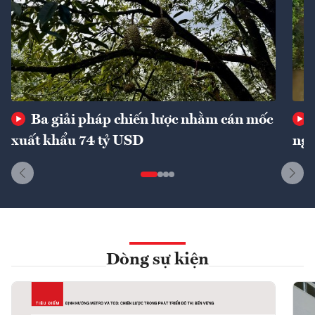
Ba giải pháp chiến lược nhằm cán mốc
xuất khẩu 74 tỷ USD
ngu
Dòng sự kiện