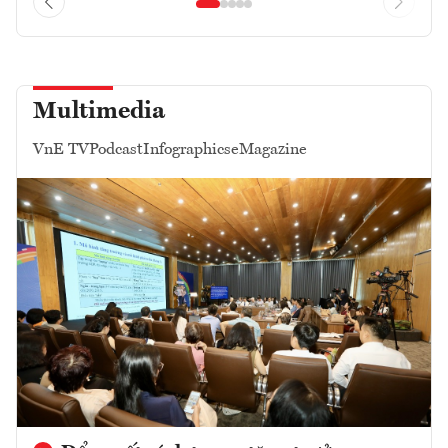
Multimedia
VnE TV
Podcast
Infographics
eMagazine