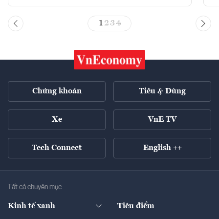
1
2
3
4
Chứng khoán
Tiêu & Dùng
Xe
VnE TV
Tech Connect
English ++
Tất cả chuyên mục
Kinh tế xanh
Tiêu điểm