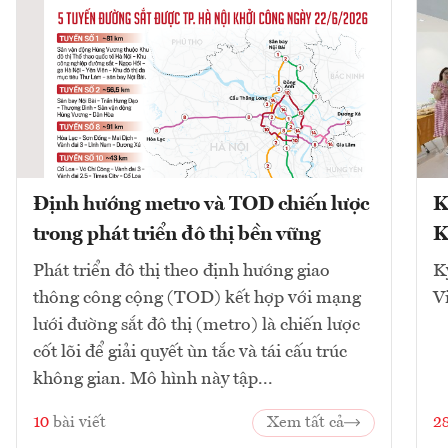
Định hướng metro và TOD chiến lược
K
trong phát triển đô thị bền vững
K
Phát triển đô thị theo định hướng giao
K
thông công cộng (TOD) kết hợp với mạng
V
lưới đường sắt đô thị (metro) là chiến lược
cốt lõi để giải quyết ùn tắc và tái cấu trúc
không gian. Mô hình này tập...
10
bài viết
Xem tất cả
2