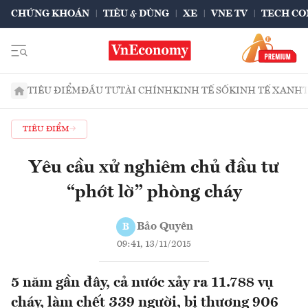
CHỨNG KHOÁN
TIÊU & DÙNG
XE
VNE TV
TECH CO
TIÊU ĐIỂM
ĐẦU TƯ
TÀI CHÍNH
KINH TẾ SỐ
KINH TẾ XANH
TIÊU ĐIỂM
Yêu cầu xử nghiêm chủ đầu tư
“phớt lờ” phòng cháy
Bảo Quyên
B
09:41, 13/11/2015
5 năm gần đây, cả nước xảy ra 11.788 vụ
cháy, làm chết 339 người, bị thương 906