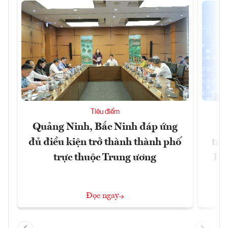
Tiêu điểm
Quảng Ninh, Bắc Ninh đáp ứng
Ph
đủ điều kiện trở thành thành phố
trự
trực thuộc Trung ương
Phi
Đ
Đọc ngay