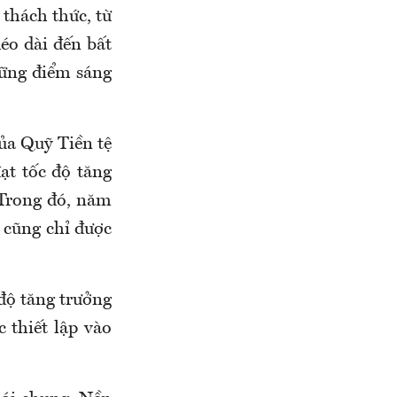
thách thức, từ
kéo dài đến bất
hững điểm sáng
ủa Quỹ Tiền tệ
ạt tốc độ tăng
 Trong đó, năm
 cũng chỉ được
độ tăng trưởng
 thiết lập vào