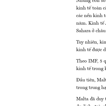
Những con số 
kinh tế toàn 
các nền kinh 
năm. Kinh tế 
Sahara ở châu
Tuy nhiên, ki
kinh tế được d
Theo IMF, 5 q
kinh tế trong
Đầu tiên, Mal
trong trung h
Malta đã duy 