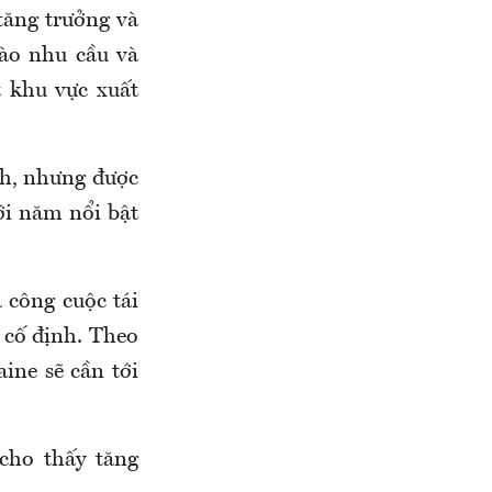
tăng trưởng và
vào nhu cầu và
 khu vực xuất
nh, nhưng được
ới năm nổi bật
 công cuộc tái
ư cố định. Theo
ine sẽ cần tới
cho thấy tăng