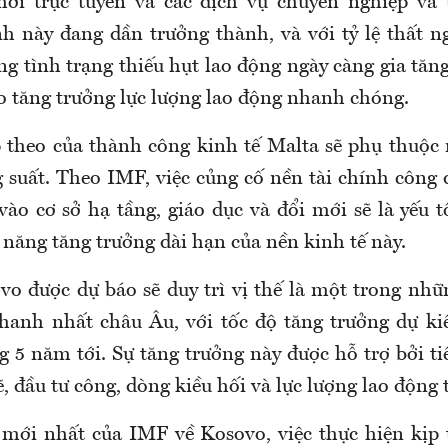
chơi trực tuyến và các dịch vụ chuyên nghiệp và 
h này đang dần trưởng thành, và với tỷ lệ thất 
ng tình trạng thiếu hụt lao động ngày càng gia tă
ào tăng trưởng lực lượng lao động nhanh chóng.
p theo của thành công kinh tế Malta sẽ phụ thuộc
g suất. Theo IMF, việc củng cố nền tài chính công 
vào cơ sở hạ tầng, giáo dục và đổi mới sẽ là yếu t
 năng tăng trưởng dài hạn của nền kinh tế này.
vo được dự báo sẽ duy trì vị thế là một trong nhữ
nhanh nhất châu Âu, với tốc độ tăng trưởng dự k
 5 năm tới. Sự tăng trưởng này được hỗ trợ bởi ti
đầu tư công, dòng kiều hối và lực lượng lao động t
mới nhất của IMF về Kosovo, việc thực hiện kịp