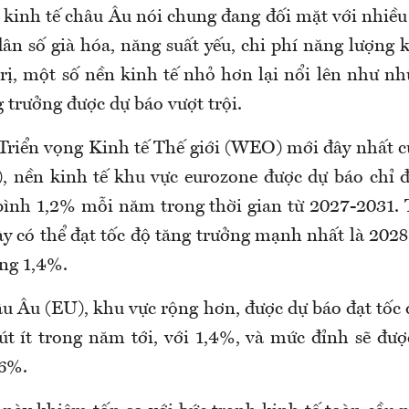
 kinh tế châu Âu nói chung đang đối mặt với nhiều 
ân số già hóa, năng suất yếu, chi phí năng lượng 
trị, một số nền kinh tế nhỏ hơn lại nổi lên như n
g trưởng được dự báo vượt trội.
Triển vọng Kinh tế Thế giới (WEO) mới đây nhất c
, nền kinh tế khu vực eurozone được dự báo chỉ đ
bình 1,2% mỗi năm trong thời gian từ 2027-2031.
y có thể đạt tốc độ tăng trưởng mạnh nhất là 2028
ng 1,4%.
u Âu (EU), khu vực rộng hơn, được dự báo đạt tốc 
t ít trong năm tới, với 1,4%, và mức đỉnh sẽ được
,6%.