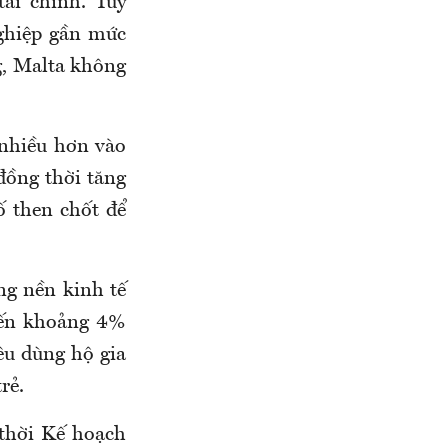
tài chính. Tuy
nghiệp gần mức
ng, Malta không
 nhiều hơn vào
đồng thời tăng
ố then chốt để
ng nền kinh tế
iến khoảng 4%
êu dùng hộ gia
rẻ.
 thời Kế hoạch