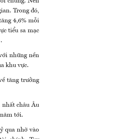
nói chung. Nền
ian. Trong đó,
 tăng 4,6% mỗi
ực tiểu sa mạc
.
 với những nền
ủa khu vực.
về tăng trưởng
h nhất châu Âu
 năm tới.
kỷ qua nhờ vào