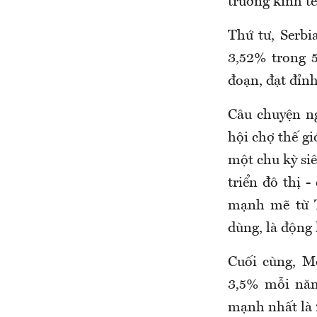
trưởng kinh t
Thứ tư, Serbi
3,52% trong 5
đoạn, đạt đỉn
Câu chuyện n
hội chợ thế gi
một chu kỳ siê
triển đô thị 
mạnh mẽ từ T
dùng, là động 
Cuối cùng, M
3,5% mỗi năm
mạnh nhất là 