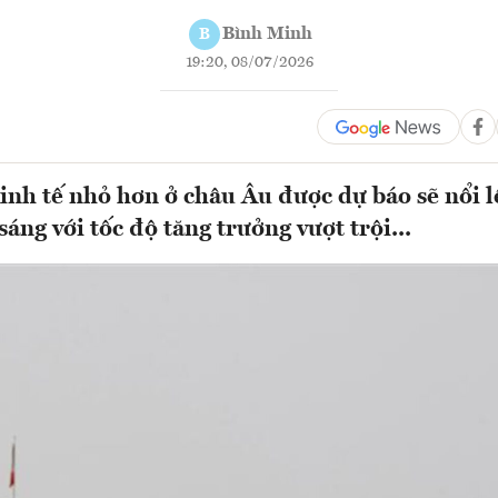
Bình Minh
B
19:20, 08/07/2026
inh tế nhỏ hơn ở châu Âu được dự báo sẽ nổi 
áng với tốc độ tăng trưởng vượt trội...