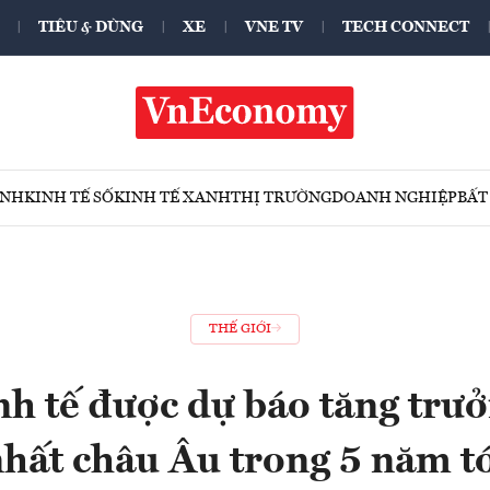
TIÊU & DÙNG
XE
VNE TV
TECH CONNECT
ÍNH
KINH TẾ SỐ
KINH TẾ XANH
THỊ TRƯỜNG
DOANH NGHIỆP
BẤT
THẾ GIỚI
nh tế được dự báo tăng tr
hất châu Âu trong 5 năm t