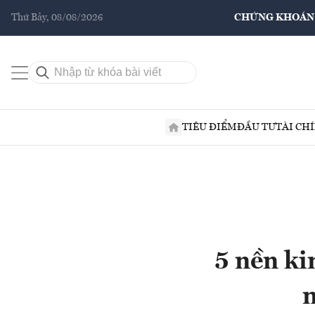
Thứ Bảy, 08/08/2026
CHỨNG KHOÁN
TIÊU ĐIỂM
ĐẦU TƯ
TÀI CH
5 nền ki
n