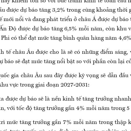
này khiêm tốn so với bức tranh kinh tế toàn cầu 
cầu được dự báo tăng 3,2% trong cùng khoảng thời g
tế mới nổi và đang phát triển ở châu Á được dự báo
Ấn Độ được dự báo tăng 6,5% mỗi năm, còn khu v
 Phi có thể đạt mức tăng bình quân hàng năm 4,6%
nh tế châu Âu được cho là sẽ có những điểm sáng,
ự báo sẽ đạt mức tăng nổi bật so với phần còn lại c
uốc gia châu Âu sau đây được kỳ vọng sẽ dẫn đầu 
 khu vực trong giai đoạn 2027-2031:
ta được dự báo sẽ là nền kinh tế tăng trưởng nhan
ạn, với tốc độ tăng trưởng gần 4% mỗi năm trong 5
trì mức tăng trưởng gần 7% mỗi năm trong thập 