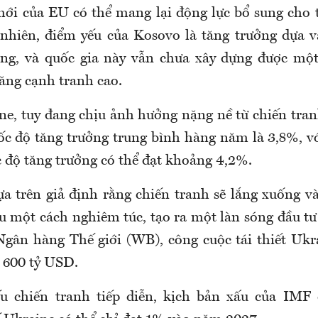
ới của EU có thể mang lại động lực bổ sung cho 
 nhiên, điểm yếu của Kosovo là tăng trưởng dựa 
ng, và quốc gia này vẫn chưa xây dựng được một
ăng cạnh tranh cao.
ne, tuy đang chịu ảnh hưởng nặng nề từ chiến tra
tốc độ tăng trưởng trung bình hàng năm là 3,8%, v
c độ tăng trưởng có thể đạt khoảng 4,2%.
a trên giả định rằng chiến tranh sẽ lắng xuống và
ầu một cách nghiêm túc, tạo ra một làn sóng đầu t
Ngân hàng Thế giới (WB), công cuộc tái thiết Ukra
 600 tỷ USD.
ếu chiến tranh tiếp diễn, kịch bản xấu của IMF 