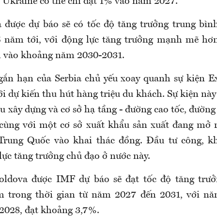
ế Ukraine có thể chỉ đạt 1% vào năm 2027.
a được dự báo sẽ có tốc độ tăng trưởng trung bì
 năm tới, với động lực tăng trưởng mạnh mẽ hơn
h vào khoảng năm 2030-2031.
gắn hạn của Serbia chủ yếu xoay quanh sự kiện E
ới dự kiến thu hút hàng triệu du khách. Sự kiện nà
u xây dựng và cơ sở hạ tầng - đường cao tốc, đường 
- cùng với một cơ sở xuất khẩu sản xuất đang mở 
rung Quốc vào khai thác đồng. Đầu tư công, kh
lực tăng trưởng chủ đạo ở nước này.
oldova được IMF dự báo sẽ đạt tốc độ tăng trưở
 trong thời gian từ năm 2027 đến 2031, với nă
2028, đạt khoảng 3,7%.