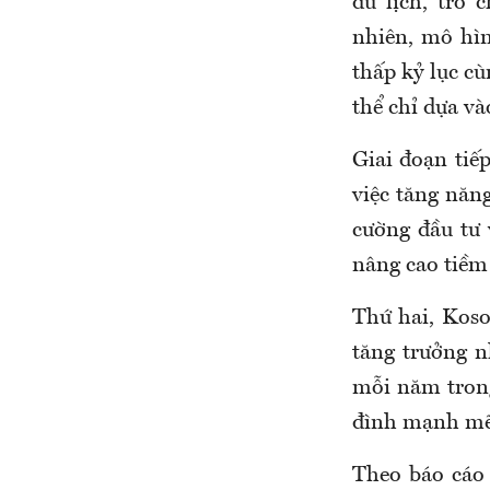
du lịch, trò 
nhiên, mô hìn
thấp kỷ lục cù
thể chỉ dựa v
Giai đoạn tiế
việc tăng năn
cường đầu tư 
nâng cao tiềm
Thứ hai, Koso
tăng trưởng 
mỗi năm trong
đình mạnh mẽ, 
Theo báo cáo 