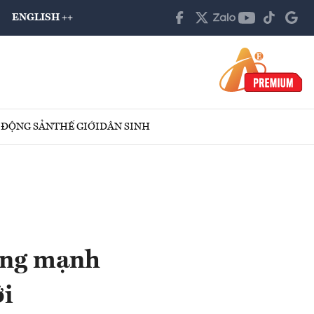
ENGLISH ++
 ĐỘNG SẢN
THẾ GIỚI
DÂN SINH
ưởng mạnh
ới