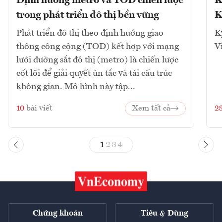
Định hướng metro và TOD chiến lược
K
trong phát triển đô thị bền vững
K
Phát triển đô thị theo định hướng giao
K
thông công cộng (TOD) kết hợp với mạng
V
lưới đường sắt đô thị (metro) là chiến lược
cốt lõi để giải quyết ùn tắc và tái cấu trúc
không gian. Mô hình này tập...
10
bài viết
Xem tất cả
2
1
2
3
4
Chứng khoán
Tiêu & Dùng