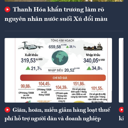
Thanh Hóa khẩn trương làm rõ
nguyên nhân nước suối Xú đổi màu
Giãn, hoãn, miễn giảm hàng loạt thuế
phí hỗ trợ người dân và doanh nghiệp
kin