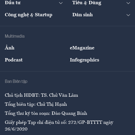
Đầu tư
Tiêu & Dùng
Quản trị số
Cafe BĐS
Thị trường
Kinh doanh
Kết nối
Tạp chí kinh tế Việt Nam
eMagazine
Nhà đầu tư
Du lịch
Công nghệ & Startup
Dân sinh
Tư vấn
Nông sản
Doanh nhân
Tư vấn Tiêu & Dùng
Infographics
Hạ tầng
Sức khỏe
Khung pháp lý
Doanh nghiệp
Địa phương
Thị trường
Bảo hiểm
Multimedia
Sự kiện
Nhân lực
Ảnh
eMagazine
Đẹp +
An sinh
Podcast
Infographics
Giải trí
Y tế
Nhà
Ban Biên tập
Ẩm thực
Chủ tịch HĐBT: TS. Chử Văn Lâm
Tổng biên tập: Chử Thị Hạnh
Tổng thư ký tòa soạn: Đào Quang Bính
Giấy phép Tạp chí điện tử số: 272/GP-BTTTT ngày
26/6/2020