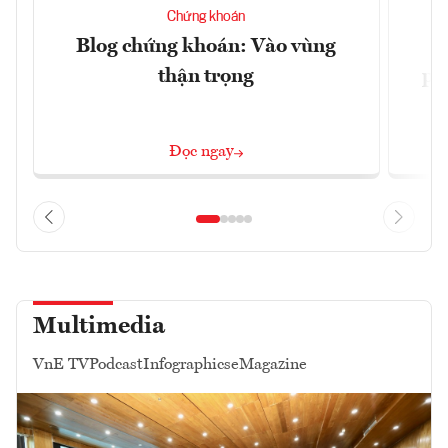
Chứng khoán
Blog chứng khoán: Vào vùng
V
thận trọng
ph
Đọc ngay
Multimedia
VnE TV
Podcast
Infographics
eMagazine