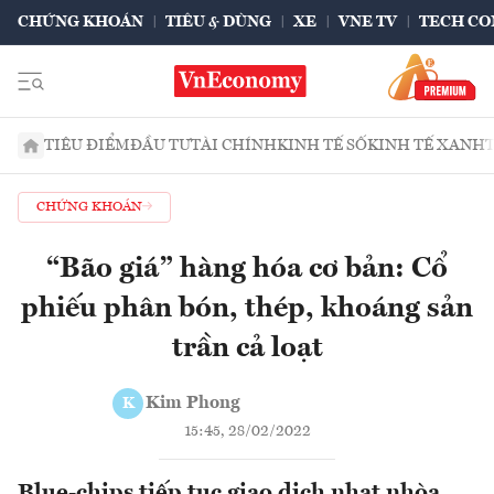
CHỨNG KHOÁN
TIÊU & DÙNG
XE
VNE TV
TECH CO
TIÊU ĐIỂM
ĐẦU TƯ
TÀI CHÍNH
KINH TẾ SỐ
KINH TẾ XANH
CHỨNG KHOÁN
“Bão giá” hàng hóa cơ bản: Cổ
phiếu phân bón, thép, khoáng sản
trần cả loạt
Kim Phong
K
15:45, 28/02/2022
Blue-chips tiếp tục giao dịch nhạt nhòa