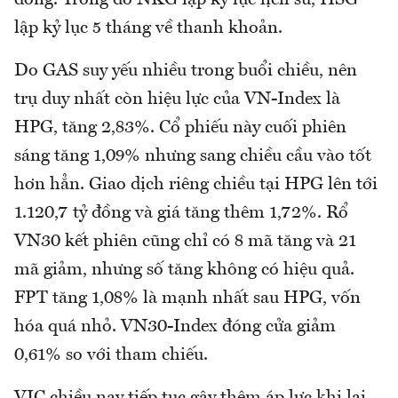
lập kỷ lục 5 tháng về thanh khoản.
Do GAS suy yếu nhiều trong buổi chiều, nên
trụ duy nhất còn hiệu lực của VN-Index là
HPG, tăng 2,83%. Cổ phiếu này cuối phiên
sáng tăng 1,09% nhưng sang chiều cầu vào tốt
hơn hẳn. Giao dịch riêng chiều tại HPG lên tới
1.120,7 tỷ đồng và giá tăng thêm 1,72%. Rổ
VN30 kết phiên cũng chỉ có 8 mã tăng và 21
mã giảm, nhưng số tăng không có hiệu quả.
FPT tăng 1,08% là mạnh nhất sau HPG, vốn
hóa quá nhỏ. VN30-Index đóng cửa giảm
0,61% so với tham chiếu.
VIC chiều nay tiếp tục gây thêm áp lực khi lại