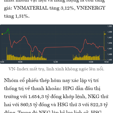
nhất nhóm vật liệu và năng lượng là còn tăng
giá: VNMATERIAL tăng 3,12%, VNENERGY
tăng 1,31%.
VN-Index mất trụ, lình xình không ngóc lên nổi.
Nhóm cổ phiếu thép hôm nay xác lập vị trí
thống trị về thanh khoản: HPG dẫn đầu thị
trường với 1.654,3 tỷ đồng khớp lệnh, NKG thứ
hai với 860,5 tỷ đồng và HSG thứ 3 với 822,3 tỷ
đồng. Trong đó NKG lập kỷ lục lịch sử, HSG