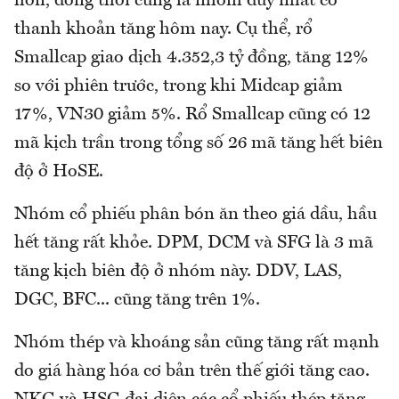
hơn, đồng thời cũng là nhóm duy nhất có
thanh khoản tăng hôm nay. Cụ thể, rổ
Smallcap giao dịch 4.352,3 tỷ đồng, tăng 12%
so với phiên trước, trong khi Midcap giảm
17%, VN30 giảm 5%. Rổ Smallcap cũng có 12
mã kịch trần trong tổng số 26 mã tăng hết biên
độ ở HoSE.
Nhóm cổ phiếu phân bón ăn theo giá dầu, hầu
hết tăng rất khỏe. DPM, DCM và SFG là 3 mã
tăng kịch biên độ ở nhóm này. DDV, LAS,
DGC, BFC... cũng tăng trên 1%.
Nhóm thép và khoáng sản cũng tăng rất mạnh
do giá hàng hóa cơ bản trên thế giới tăng cao.