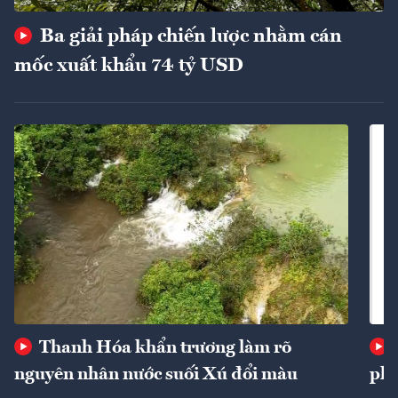
Ba giải pháp chiến lược nhằm cán
mốc xuất khẩu 74 tỷ USD
Thanh Hóa khẩn trương làm rõ
nguyên nhân nước suối Xú đổi màu
phí