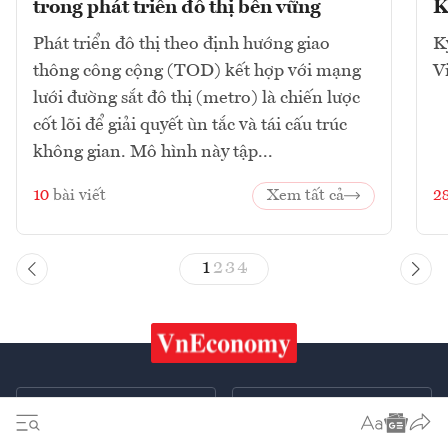
trong phát triển đô thị bền vững
K
Phát triển đô thị theo định hướng giao
K
thông công cộng (TOD) kết hợp với mạng
V
lưới đường sắt đô thị (metro) là chiến lược
cốt lõi để giải quyết ùn tắc và tái cấu trúc
không gian. Mô hình này tập...
10
bài viết
Xem tất cả
2
1
2
3
4
Chứng khoán
Tiêu & Dùng