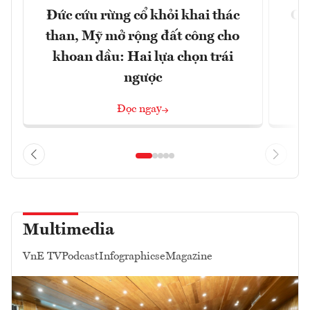
Đức cứu rừng cổ khỏi khai thác
Cản
than, Mỹ mở rộng đất công cho
m
khoan dầu: Hai lựa chọn trái
ngược
Đọc ngay
Multimedia
VnE TV
Podcast
Infographics
eMagazine