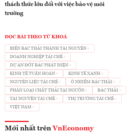
thách thức lớn đối với việc bảo vệ môi
trường
ĐỌC BÀI THEO TỪ KHOÁ
BIẾN RÁC THẢI THÀNH TÀI NGUYÊN
DOANH NGHIỆP TÁI CHẾ
DỰ ÁN ĐỐT RÁC PHÁT ĐIỆN
KINH TẾ TUẦN HOÀN
KINH TẾ XANH
NGUYÊN LIỆU TÁI CHẾ
Ô NHIỄM RÁC THẢI
PHÂN LOẠI CHẤT THẢI TẠI NGUỒN
RÁC THẢI
TÀI NGUYÊN TÁI CHẾ
THỊ TRƯỜNG TÁI CHẾ
VIỆT NAM
Mới nhất trên
VnEconomy