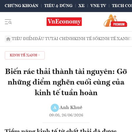
CHỨNG KHOÁN
TIÊU & DÙNG
XE
VNE TV
TECH CO
TIÊU ĐIỂM
ĐẦU TƯ
TÀI CHÍNH
KINH TẾ SỐ
KINH TẾ XANH
KINH TẾ XANH
Biến rác thải thành tài nguyên: Gỡ
những điểm nghẽn cuối cùng của
kinh tế tuần hoàn
Anh Khuê
A
09:08, 26/06/2026
Tiềm năng kinh tế từ chất thải đã được