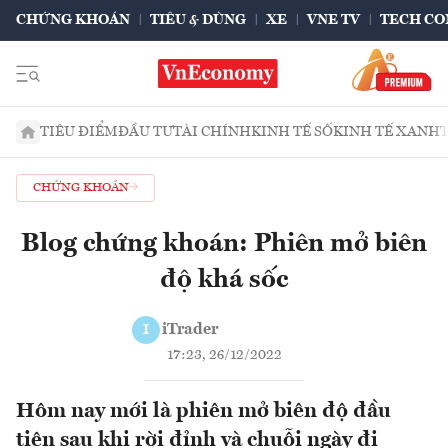
CHỨNG KHOÁN
TIÊU & DÙNG
XE
VNE TV
TECH CO
TIÊU ĐIỂM
ĐẦU TƯ
TÀI CHÍNH
KINH TẾ SỐ
KINH TẾ XANH
CHỨNG KHOÁN
Blog chứng khoán: Phiên mở biên
độ khá sốc
iTrader
I
17:23, 26/12/2022
Hôm nay mới là phiên mở biên độ đầu
tiên sau khi rời đỉnh và chuỗi ngày đi