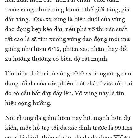
trước cũng như chứng khoán thế giới tăng, giá
dầu tăng. 1035.xx cũng là biên dưới của vùng
dao động hẹp kéo dài, nếu phá vỡ thì xác suất
rất cao là sẽ tìm xuống vùng dao động mới mà
giống như hôm 6/12, phiên xác nhận thay đổi
xu hướng thường có biên độ rất mạnh.
Tín hiệu thứ hai là vùng 1010.xx là ngưỡng dao
động tối đa của các phiên “rút chân” vừa rồi, tại
đó có cầu bắt đáy đẩy lên. Vỡ vùng này là tín
hiệu cộng hưởng.
Nói chung đà giảm hôm nay hơi mạnh hơn dự
kiến, mốc hỗ trợ tối đa xác định trước là 994.xx
cũng bị đánh thủng luôn, dù đã đỡ được VN30