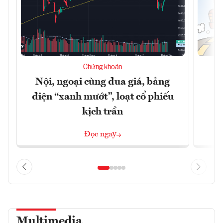
Chứng khoán
Nội, ngoại cùng đua giá, bảng
B
điện “xanh mướt”, loạt cổ phiếu
kịch trần
Đọc ngay
Multimedia