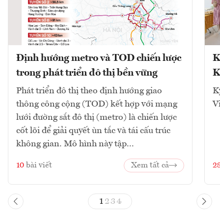
Định hướng metro và TOD chiến lược
K
trong phát triển đô thị bền vững
K
Phát triển đô thị theo định hướng giao
K
thông công cộng (TOD) kết hợp với mạng
V
lưới đường sắt đô thị (metro) là chiến lược
cốt lõi để giải quyết ùn tắc và tái cấu trúc
không gian. Mô hình này tập...
10
bài viết
Xem tất cả
2
1
2
3
4