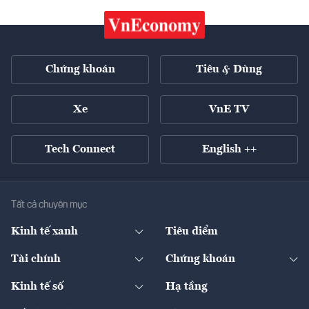
Chứng khoán
Tiêu & Dùng
Xe
VnE TV
Tech Connect
English ++
Tất cả chuyên mục
Kinh tế xanh
Tiêu điểm
Chuyển động xanh
Tài chính
Chứng khoán
Pháp lý
Ngân hàng
Doanh nghiệp niêm yết
Kinh tế số
Hạ tầng
Thương hiệu xanh
Thị trường vốn
Thị trường
Sản phẩm - Thị trường