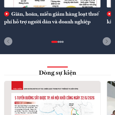
Giãn, hoãn, miễn giảm hàng loạt thuế
phí hỗ trợ người dân và doanh nghiệp
kin
Dòng sự kiện