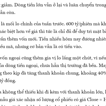
giảm. Dòng tiền lớn vẫn ở lại và luân chuyển trong
vẫn còn.
 là mối lo chính của tuần trước. 600 tỷ/phiên mà k
ác biệt hơn về giá thì tức là chỉ đủ để duy trì mặt 
ì cần thêm vốn mới. Tiền nhiều hôm nay đương nhiê
ều mã, nhưng cơ bản vẫn là có tiền vào.
vốn ngoại cũng thêm gia vị lo lắng một chút, vì nế
của dòng tiền ngoại, chưa hẳn thị trường đã bền. M
g theo kịp đà tăng thanh khoản chung, khoảng 40%
 tỷ đồng.
a không thể thiếu khi đi kèm với thanh khoản lớn, 
mẫu giá xác nhận số lượng cổ phiếu có giá Close = 