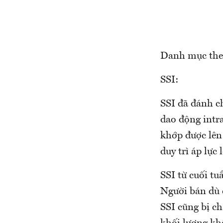
Danh mục the
SSI:
SSI đã đánh c
dao động intra
khớp được lên 
duy trì áp lực
SSI từ cuối tu
Người bán dù 
SSI cũng bị c