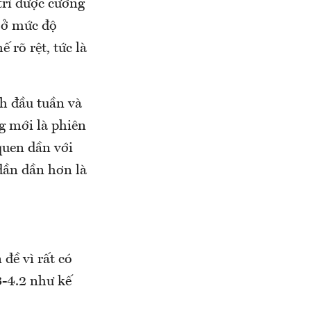
trì được cường
h ở mức độ
 rõ rệt, tức là
h đầu tuần và
g mới là phiên
quen dần với
dần dần hơn là
đề vì rất có
3-4.2 như kế