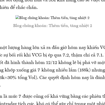
thể sôi động hơn nữa và SSI khả năng cao sẽ vượt đ
hiên để chắc chắn.
Blog chứng khoán: Thêm tiền, tăng nhiệt 2
một lượng hàng lớn xả ra đầu giờ hôm nay khiến V
c sự bối rối khi VCG bị ép qua 7.2, thậm chí cả 7.1
 tốt đã hình thành hôm 12/12 không lẽ bị phá vỡ mộ
g khớp xuống giá 7 không nhiều lắm (188k) nhưng
456k=30% tổng Vol). Các quyết định hôm nay là đán
.
ên là mức 7 được củng cố khá vững bằng các phiên
intraday tích cực, khó có thể gãy chỉ trong một phi