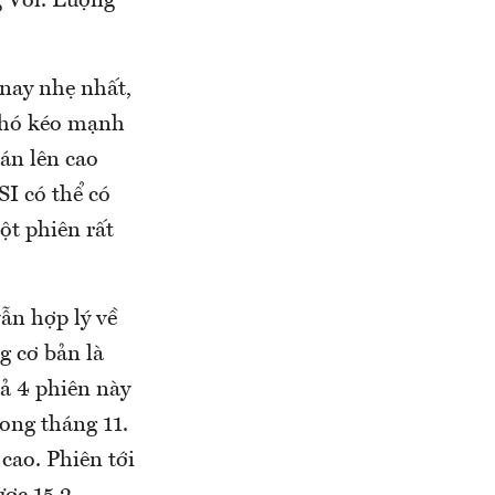
g Vol. Lượng
 nay nhẹ nhất,
 khó kéo mạnh
bán lên cao
SI có thể có
ột phiên rất
vẫn hợp lý về
g cơ bản là
cả 4 phiên này
ong tháng 11.
cao. Phiên tới