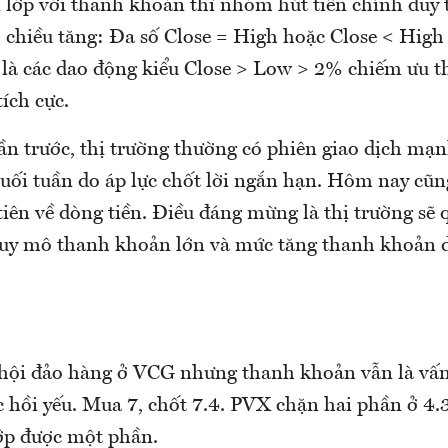
lớp với thanh khoản thì nhóm hút tiền chính duy 
o chiều tăng: Đa số Close = High hoặc Close < Hig
 là các dao động kiểu Close > Low > 2% chiếm ưu thế
ích cực.
ần trước, thị trường thường có phiên giao dịch mạn
cuối tuần do áp lực chốt lời ngắn hạn. Hôm nay cũn
tiên về dòng tiền. Điều đáng mừng là thị trường sẽ 
quy mô thanh khoản lớn và mức tăng thanh khoản 
 hội đảo hàng ở VCG nhưng thanh khoản vẫn là vấn 
c hồi yếu. Mua 7, chốt 7.4. PVX chặn hai phần ở 4.
ớp được một phần.