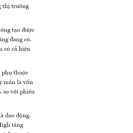
 thị trường
hông tạo được
bằng đang có.
n có cả hiện
u phụ thuộc
ay mắn là vốn
 so với phiên
là dao động.
High tăng