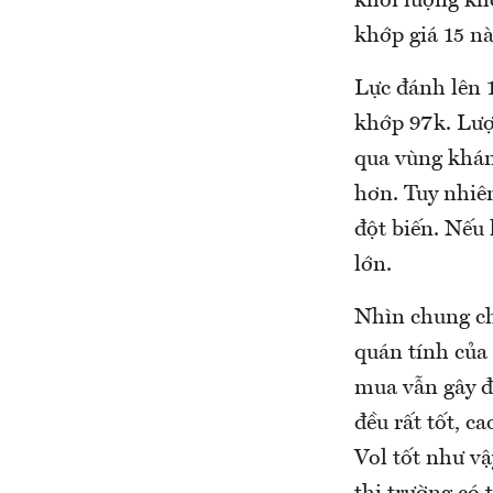
khối lượng kh
khớp giá 15 nà
Lực đánh lên 1
khớp 97k. Lượn
qua vùng kháng
hơn. Tuy nhiên
đột biến. Nếu 
lớn.
Nhìn chung cho
quán tính của
mua vẫn gây đư
đều rất tốt, c
Vol tốt như vậ