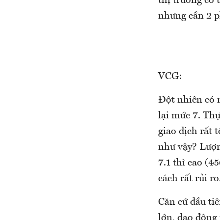
thị trường có 
nhưng cần 2 p
VCG:
Đột nhiên có 
lại mức 7. Thự
giao dịch rất
như vậy? Lượn
7.1 thì cao (
cách rất rủi ro
Căn cứ đầu ti
lớn, dao động 