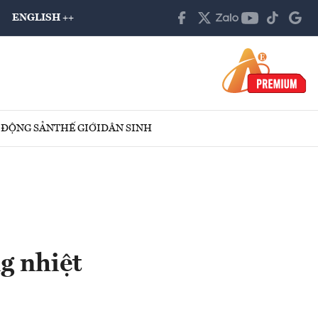
ENGLISH ++
 ĐỘNG SẢN
THẾ GIỚI
DÂN SINH
g nhiệt