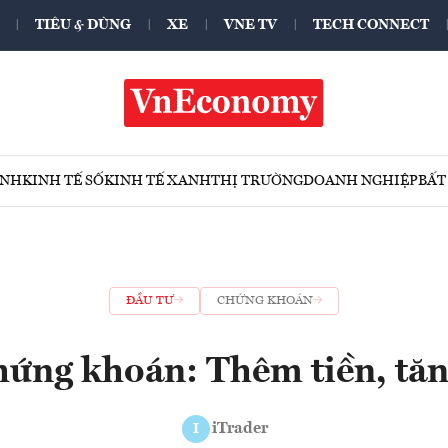
TIÊU & DÙNG
XE
VNE TV
TECH CONNECT
ÍNH
KINH TẾ SỐ
KINH TẾ XANH
THỊ TRƯỜNG
DOANH NGHIỆP
BẤT
ĐẦU TƯ
CHỨNG KHOÁN
hứng khoán: Thêm tiền, tăn
iTrader
I