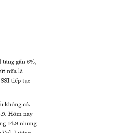
l tăng gần 6%,
út nữa là
SSI tiếp tục
ếu không có.
4.9. Hôm nay
ống 14.9 nhưng