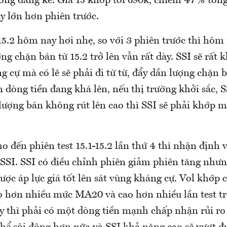
ông đáng kể. Giá 15 khớp tới 690k, chiếm 47% tổn
y lớn hơn phiên trước.
5.2 hôm nay hơi nhẹ, so với 3 phiên trước thì hôm
g chặn bán từ 15.2 trở lên vẫn rất dày. SSI sẽ rất
 cự mà có lẽ sẽ phải đi từ từ, đẩy dần lượng chặn 
 dòng tiền đang khá lên, nếu thị trường khởi sắc, S
lượng bán không rút lên cao thì SSI sẽ phải khớp m
 đến phiên test 15.1-15.2 lần thứ 4 thì nhận định 
 SSI. SSI có điều chỉnh phiên giảm phiên tăng nhưn
ợc áp lực giá tốt lên sát vùng kháng cự. Vol khớp 
ao hơn nhiều mức MA20 và cao hơn nhiều lần test tr
y thì phải có một dòng tiền mạnh chấp nhận rủi ro 