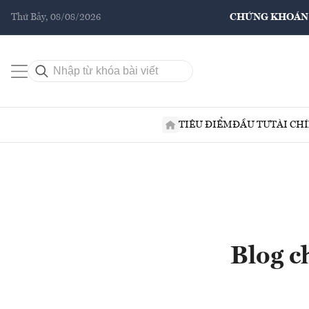
Thứ Bảy, 08/08/2026
CHỨNG KHOÁN
TIÊU ĐIỂM
ĐẦU TƯ
TÀI CH
Blog c