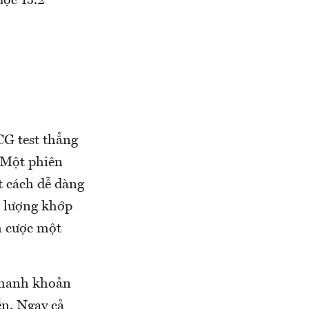
ược 15.2
CG test thẳng
. Một phiên
t cách dễ dàng
 lượng khớp
h cược một
 thanh khoản
ên. Ngay cả