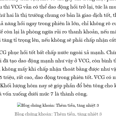
 thì VCG vẫn có thể dao động hồi trở lại, tức là m
hứ hai là thị trường chung cơ bản là giao dịch tốt,
hả năng hồi ngay trong phiên là lớn, chỉ không rõ 
ề còn lại là phòng ngừa rủi ro thanh khoản, nếu mắc
i tăng tỉ trọng lên, nếu không sẽ phải chấp nhận cắt
G phục hồi tốt bất chấp nước ngoài xả mạnh. Chí
i đã tạo dao động mạnh như vậy ở VCG, còn bình 
á, không mấy khi chấp nhận thoát bằng được như v
,5 triệu, rất cao, dao động trong phiên tốt. VCG có
. Khối lượng hôm nay sẽ góp phần đổ bên tông cho 
iá vốn xuống dưới mức 7 là thành công.
Blog chứng khoán: Thêm tiền, tăng nhiệt 3