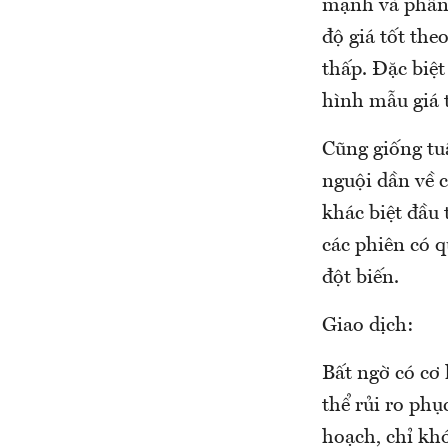
mạnh và phân 
độ giá tốt the
thấp. Đặc biệt
hình mẫu giá t
Cũng giống tu
nguội dần về 
khác biệt đầu 
các phiên có 
đột biến.
Giao dịch:
Bất ngờ có cơ
thể rủi ro phụ
hoạch, chỉ kh