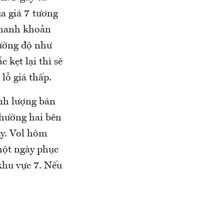
ua giá 7 tương
 thanh khoản
cường độ như
 kẹt lại thì sẽ
 lỗ giá thấp.
nh lượng bán
thường hai bên
ậy. Vol hôm
 một ngày phục
khu vực 7. Nếu