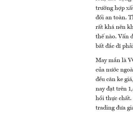
trường hợp xấu
đối an toàn. T
rất khá nên k
thế nào. Vấn đ
bất đắc dĩ phả
May mắn là VC
của nước ngoà
đều căn ke gi
nay đạt trên 1
hồi thực chất
trading đưa g