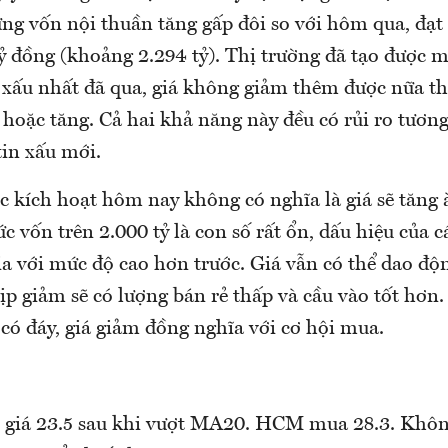
ng vốn nội thuần tăng gấp đôi so với hôm qua, đạt 
tỷ đồng (khoảng 2.294 tỷ). Thị trường đã tạo được m
xấu nhất đã qua, giá không giảm thêm được nữa thì
 hoặc tăng. Cả hai khả năng này đều có rủi ro tương
tin xấu mới.
 kích hoạt hôm nay không có nghĩa là giá sẽ tăng à
 vốn trên 2.000 tỷ là con số rất ổn, dấu hiệu của c
ia với mức độ cao hơn trước. Giá vẫn có thể dao độ
 giảm sẽ có lượng bán rẻ thấp và cầu vào tốt hơn. 
 có đáy, giá giảm đồng nghĩa với cơ hội mua.
giá 23.5 sau khi vượt MA20. HCM mua 28.3. Không