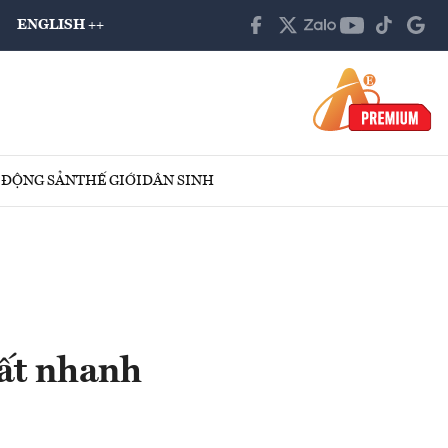
ENGLISH ++
 ĐỘNG SẢN
THẾ GIỚI
DÂN SINH
ất nhanh