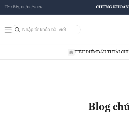
Thứ Bảy, 08/08/2026
CHỨNG KHOÁN
TIÊU ĐIỂM
ĐẦU TƯ
TÀI CH
Blog ch