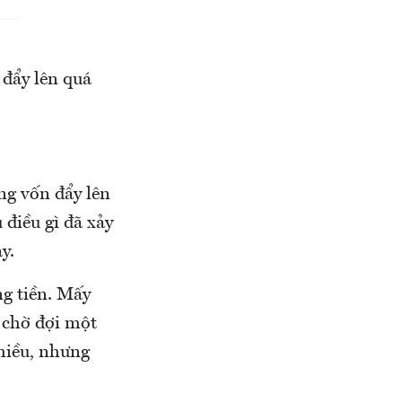
 đẩy lên quá
ng vốn đẩy lên
 điều gì đã xảy
y.
ng tiền. Mấy
ý chờ đợi một
nhiều, nhưng