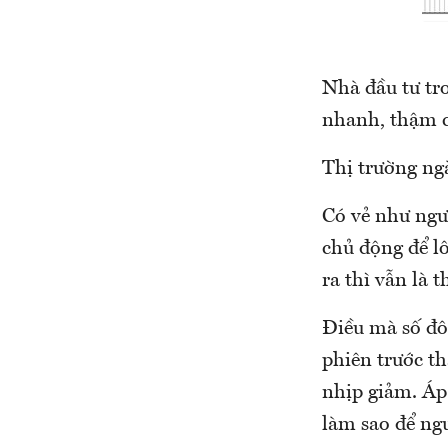
Nhà đầu tư tr
nhanh, thậm c
Thị trường ng
Có vẻ như ngư
chủ động để lô
ra thì vẫn là 
Điều mà số đôn
phiên trước th
nhịp giảm. Áp 
làm sao để ng