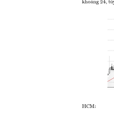
khoảng 24, tù
HCM: