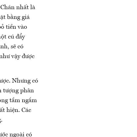
 Chán nhất là
ặt bằng giá
ỏ tiền vào
ột cú đẩy
nh, sẽ có
 như vậy được
được. Nhưng có
ện tượng phân
trọng tầm ngắm
ất hiện. Các
.
ước ngoài có