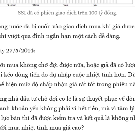
SSI đã có phiên giao dịch trên 100 tỷ đồng.
ong nước đã bị cuốn vào giao dịch mua khi giá được
hí vượt qua đỉnh ngắn hạn một cách dễ dàng.
ày 27/5/2014:
ời mua không chờ đợi được nữa, hoặc giả đã có lượ
i kéo dòng tiền do dự nhập cuộc nhiệt tình hơn. Dù
thể hiện mức độ chấp nhận giá rất tốt trong phiên nà
g nhà đầu tư chờ đợi có lẽ là sự thuyết phục về dò
anh khoản yếu không phải vì hết tiền, mà vì tâm l
lực bán thì đã được kiểm tra và kết quả là không 
ười mua nhiệt tình mua giá cao?