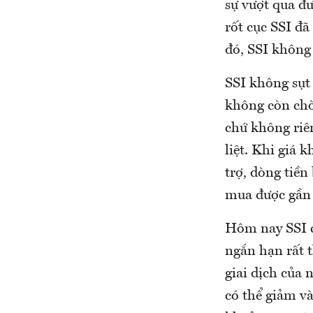
sự vượt qua đ
rốt cục SSI đã
đó, SSI không 
SSI không sụt 
không còn chờ
chứ không riê
liệt. Khi giá 
trợ, dòng tiền
mua được gần v
Hôm nay SSI c
ngắn hạn rất t
giai dịch của 
có thể giảm v