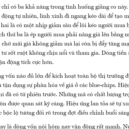
chỉ có ba khả năng trong tình huống giằng co này.
 động tự nhiên, lình xình đi ngang kéo dài để tạo m
hai là có một nhịp giảm sâu để lôi kéo người mua b
ch thứ ba là ép người mua phải nâng giá lên bằng m
chờ mãi giá không giảm mà lại còn bị đẩy tăng mạ
 tư sốt ruột không chịu nổi và tham gia. Dòng tiền
ận động tích cực hơn.
g vốn nào đủ lớn để kích hoạt toàn bộ thị trường 
à tận dụng sự phân hóa về giá ở các blue-chips. Hi
thì đã có từ phiên trước. Những mã có chất lượng 
ôn được quan sát kỹ càng. Hiệu ứng lan tỏa sẽ tự xu
bộc lộ tương đối rõ trong đợt điều chỉnh buổi sáng
gay là dòng vốn nội hôm nay vận động rất mạnh. N