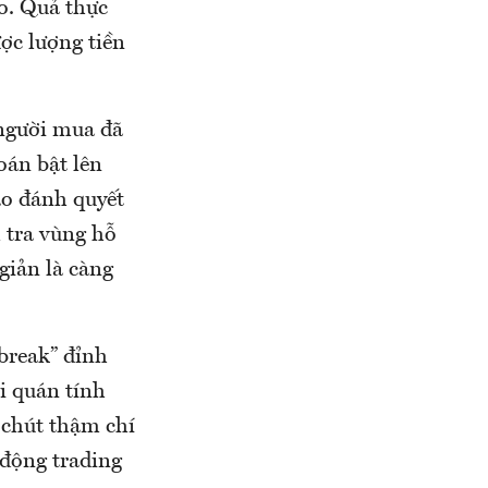
o. Quả thực
ợc lượng tiền
 người mua đã
án bật lên
ào đánh quyết
m tra vùng hỗ
giản là càng
break” đỉnh
i quán tính
 chút thậm chí
 động trading