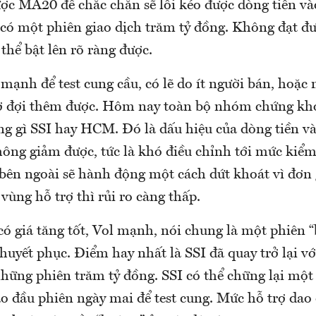
ược MA20 để chắc chắn sẽ lôi kéo được dòng tiền và
 có một phiên giao dịch trăm tỷ đồng. Không đạt đư
thể bật lên rõ ràng được.
mạnh để test cung cầu, có lẽ do ít người bán, hoặc
 đợi thêm được. Hôm nay toàn bộ nhóm chứng kho
ng gì SSI hay HCM. Đó là dấu hiệu của dòng tiền v
không giảm được, tức là khó điều chỉnh tới mức kiể
 bên ngoài sẽ hành động một cách dứt khoát vì đơn 
ùng hỗ trợ thì rủi ro càng thấp.
ó giá tăng tốt, Vol mạnh, nói chung là một phiên “
huyết phục. Điểm hay nhất là SSI đã quay trở lại vớ
những phiên trăm tỷ đồng. SSI có thể chững lại một
ào đầu phiên ngày mai để test cung. Mức hỗ trợ dao