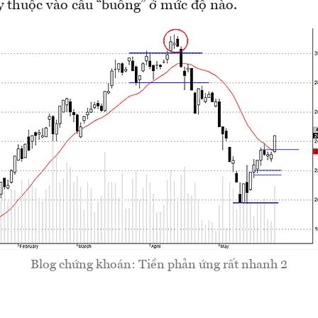
y thuộc vào cầu “buông” ở mức độ nào.
Blog chứng khoán: Tiền phản ứng rất nhanh 2