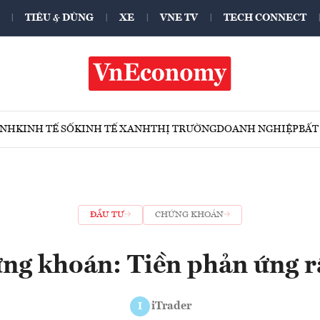
TIÊU & DÙNG
XE
VNE TV
TECH CONNECT
ÍNH
KINH TẾ SỐ
KINH TẾ XANH
THỊ TRƯỜNG
DOANH NGHIỆP
BẤT
ĐẦU TƯ
CHỨNG KHOÁN
ứng khoán: Tiền phản ứng r
iTrader
I