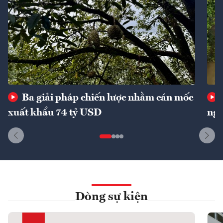
Ba giải pháp chiến lược nhằm cán mốc
xuất khẩu 74 tỷ USD
ngu
Dòng sự kiện