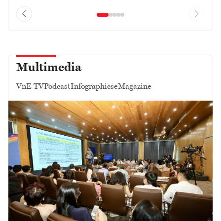
Multimedia
VnE TV
Podcast
Infographics
eMagazine