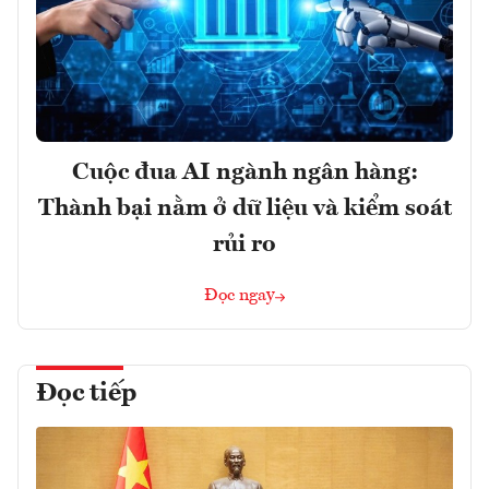
Cuộc đua AI ngành ngân hàng:
Thành bại nằm ở dữ liệu và kiểm soát
rủi ro
Đọc ngay
Đọc tiếp