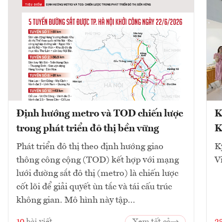
Định hướng metro và TOD chiến lược
K
trong phát triển đô thị bền vững
K
Phát triển đô thị theo định hướng giao
K
thông công cộng (TOD) kết hợp với mạng
V
lưới đường sắt đô thị (metro) là chiến lược
cốt lõi để giải quyết ùn tắc và tái cấu trúc
không gian. Mô hình này tập...