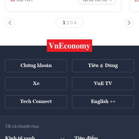
10
bài viết
Xem tất cả
2
1
2
3
4
Chứng khoán
Tiêu & Dùng
Xe
VnE TV
Tech Connect
English ++
Tất cả chuyên mục
Kinh tế xanh
Tiêu điểm