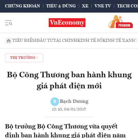
CHỨNG KHOÁN
TIÊU & DÙNG
XE
VNE TV
TECH CO
TIÊU ĐIỂM
ĐẦU TƯ
TÀI CHÍNH
KINH TẾ SỐ
KINH TẾ XANH
THỊ TRƯỜNG
Bộ Công Thương ban hành khung
giá phát điện mới
Bạch Dương
B
12:10, 04/01/2017
Bộ trưởng Bộ Công Thương vừa quyết
định ban hành khung giá phát điện năm