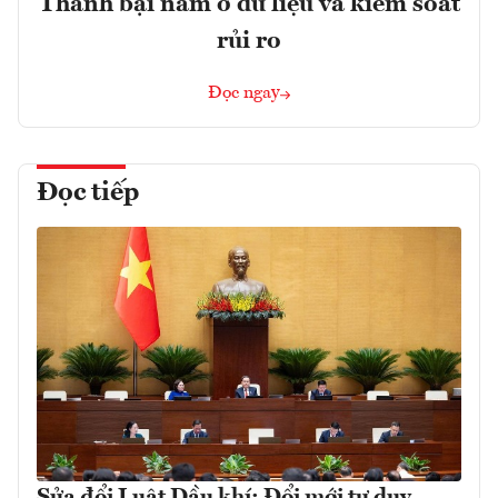
Thành bại nằm ở dữ liệu và kiểm soát
rủi ro
Đọc ngay
Đọc tiếp