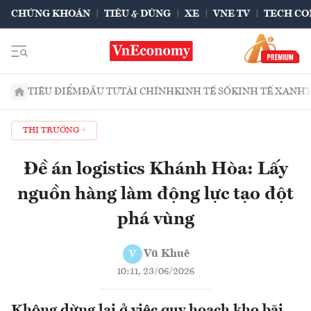
CHỨNG KHOÁN
TIÊU & DÙNG
XE
VNE TV
TECH CO
TIÊU ĐIỂM
ĐẦU TƯ
TÀI CHÍNH
KINH TẾ SỐ
KINH TẾ XANH
THỊ TRƯỜNG
Đề án logistics Khánh Hòa: Lấy
nguồn hàng làm động lực tạo đột
phá vùng
Vũ Khuê
V
10:11, 23/06/2026
Không dừng lại ở việc quy hoạch kho bãi