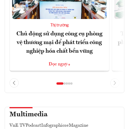
Thị trường
Chủ động sử dụng công cụ phòng
TP.
vệ thương mại để phát triển công
phẩ
nghiệp hóa chất bền vững
Đọc ngay
Multimedia
VnE TV
Podcast
Infographics
eMagazine