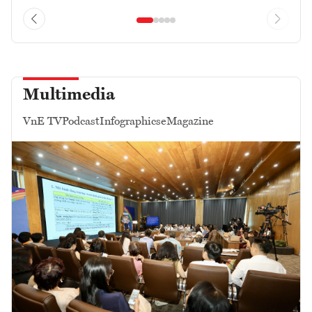
Multimedia
VnE TV
Podcast
Infographics
eMagazine