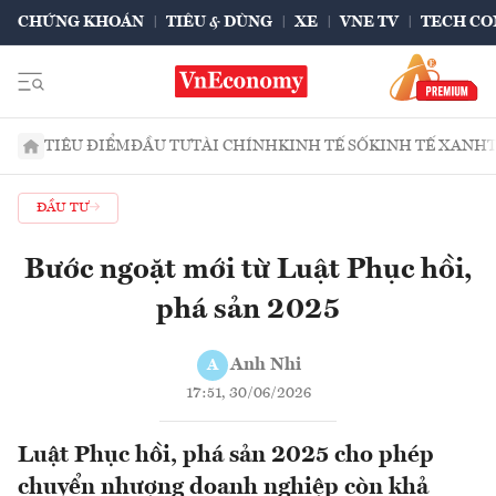
CHỨNG KHOÁN
TIÊU & DÙNG
XE
VNE TV
TECH CO
TIÊU ĐIỂM
ĐẦU TƯ
TÀI CHÍNH
KINH TẾ SỐ
KINH TẾ XANH
ĐẦU TƯ
Bước ngoặt mới từ Luật Phục hồi,
phá sản 2025
Anh Nhi
A
17:51, 30/06/2026
Luật Phục hồi, phá sản 2025 cho phép
chuyển nhượng doanh nghiệp còn khả