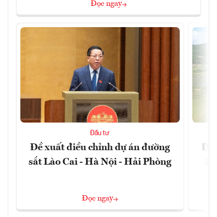
Đọc ngay
Đầu tư
Đề xuất điều chỉnh dự án đường
Đồn
sắt Lào Cai - Hà Nội - Hải Phòng
3 
Đọc ngay