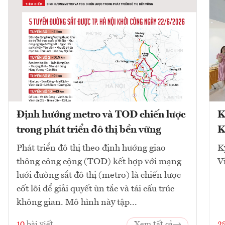
Định hướng metro và TOD chiến lược
K
trong phát triển đô thị bền vững
K
Phát triển đô thị theo định hướng giao
K
thông công cộng (TOD) kết hợp với mạng
V
lưới đường sắt đô thị (metro) là chiến lược
cốt lõi để giải quyết ùn tắc và tái cấu trúc
không gian. Mô hình này tập...
10
bài viết
Xem tất cả
2