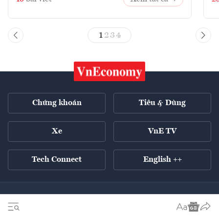
1
2
3
4
Chứng khoán
Tiêu & Dùng
Xe
VnE TV
Tech Connect
English ++
Tất cả chuyên mục
Kinh tế xanh
Tiêu điểm