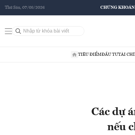
Thứ Sáu, 07/08/2026
CHỨNG KHOÁN
TIÊU ĐIỂM
ĐẦU TƯ
TÀI CH
Các dự á
nếu c