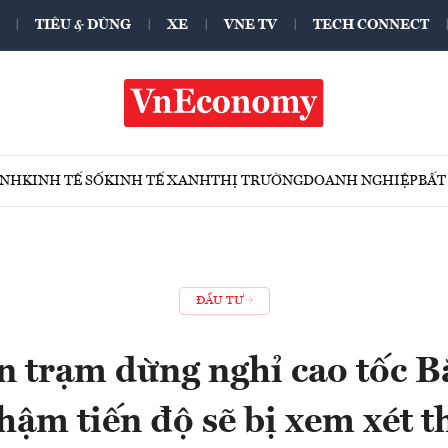
TIÊU & DÙNG
XE
VNE TV
TECH CONNECT
ÍNH
KINH TẾ SỐ
KINH TẾ XANH
THỊ TRƯỜNG
DOANH NGHIỆP
BẤT
ĐẦU TƯ
n trạm dừng nghỉ cao tốc 
hậm tiến độ sẽ bị xem xét t