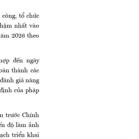
i công, tổ chức
 chậm nhất vào
năm 2026 theo
hợp đến ngày
oàn thành các
t đánh giá năng
 định của pháp
ệm trước Chính
ến độ làm ảnh
ạch triển khai