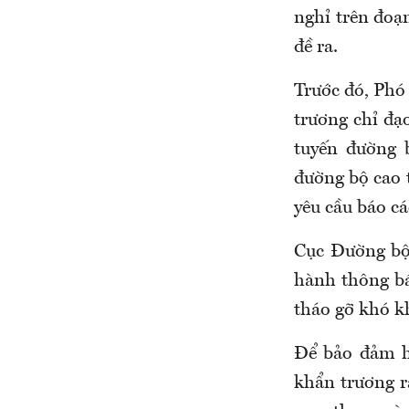
nghỉ trên đoạ
đề ra.
Trước đó, Phó
trương chỉ đạ
tuyến đường 
đường bộ cao t
yêu cầu báo c
Cục Đường bộ 
hành thông bá
tháo gỡ khó k
Để bảo đảm h
khẩn trương rà