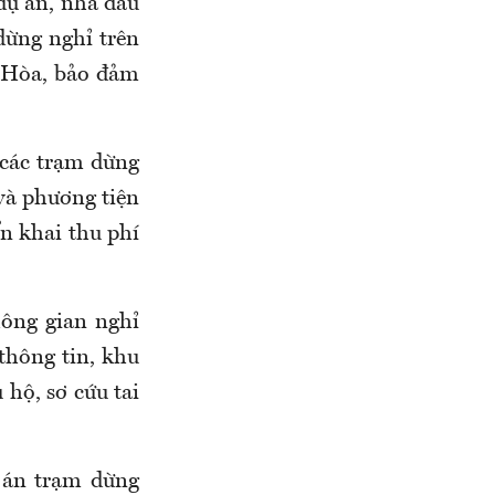
dự án, nhà đầu
dừng nghỉ trên
 Hòa, bảo đảm
 các trạm dừng
và phương tiện
ển khai thu phí
ông gian nghỉ
 thông tin, khu
 hộ, sơ cứu tai
 án trạm dừng