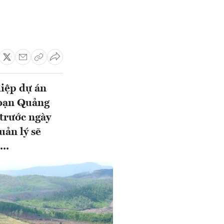
iệp dự án
đoạn Quảng
trước ngày
uản lý sẽ
..