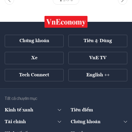
Chứng khoán
Tiêu & Dùng
Xe
VnE TV
Tech Connect
English ++
Tất cả chuyên mục
Kinh tế xanh
Tiêu điểm
Chuyển động xanh
Tài chính
Chứng khoán
Pháp lý
Ngân hàng
Doanh nghiệp niêm yết