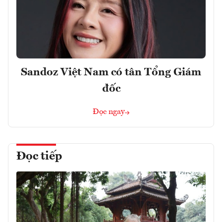
Sandoz Việt Nam có tân Tổng Giám
đốc
Đọc ngay
Đọc tiếp