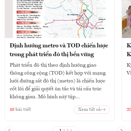
Định hướng metro và TOD chiến lược
K
trong phát triển đô thị bền vững
K
Phát triển đô thị theo định hướng giao
K
thông công cộng (TOD) kết hợp với mạng
V
lưới đường sắt đô thị (metro) là chiến lược
cốt lõi để giải quyết ùn tắc và tái cấu trúc
không gian. Mô hình này tập...
10
bài viết
Xem tất cả
2
1
2
3
4