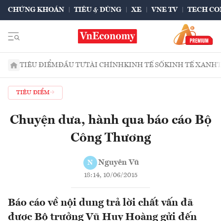
CHỨNG KHOÁN
TIÊU & DÙNG
XE
VNE TV
TECH CO
TIÊU ĐIỂM
ĐẦU TƯ
TÀI CHÍNH
KINH TẾ SỐ
KINH TẾ XANH
TIÊU ĐIỂM
Chuyện dưa, hành qua báo cáo Bộ
Công Thương
Nguyên Vũ
N
18:14, 10/06/2015
Báo cáo về nội dung trả lời chất vấn đã
được Bộ trưởng Vũ Huy Hoàng gửi đến