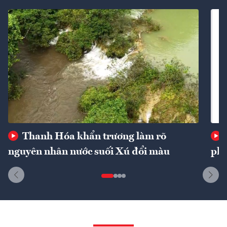
Thanh Hóa khẩn trương làm rõ
nguyên nhân nước suối Xú đổi màu
phí