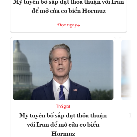
Mỹ tuyên bố sắp đạt thỏa thuận với Iran
để mở cửa eo biển Hormuz
Đọc ngay
Thế giới
Mỹ tuyên bố sắp đạt thỏa thuận
Tr
với Iran để mở cửa eo biển
th
Hormuz