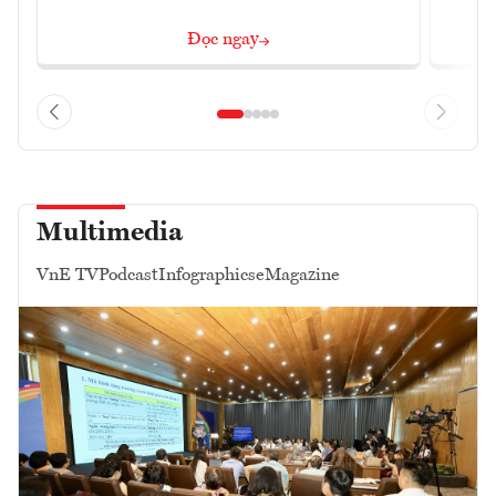
Đọc ngay
Multimedia
VnE TV
Podcast
Infographics
eMagazine