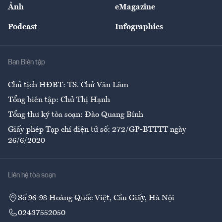
Nhân lực
Ảnh
eMagazine
Đẹp +
An sinh
Podcast
Infographics
Giải trí
Y tế
Nhà
Ban Biên tập
Ẩm thực
Chủ tịch HĐBT: TS. Chử Văn Lâm
Tổng biên tập: Chử Thị Hạnh
Tổng thư ký tòa soạn: Đào Quang Bính
Giấy phép Tạp chí điện tử số: 272/GP-BTTTT ngày
26/6/2020
Liên hệ tòa soạn
Số 96-98 Hoàng Quốc Việt, Cầu Giấy, Hà Nội
02437552050