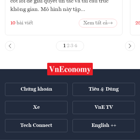
cốt lõi để giải quyết ùn tắc và tái cấu trúc
không gian. Mô hình này tập...
10
bài viết
Xem tất cả
2
1
2
3
4
Chứng khoán
Tiêu & Dùng
Xe
VnE TV
Tech Connect
English ++