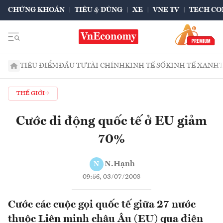
CHỨNG KHOÁN
TIÊU & DÙNG
XE
VNE TV
TECH CO
TIÊU ĐIỂM
ĐẦU TƯ
TÀI CHÍNH
KINH TẾ SỐ
KINH TẾ XANH
THẾ GIỚI
Cước di động quốc tế ở EU giảm
70%
N.Hạnh
N
09:56, 03/07/2008
Cước các cuộc gọi quốc tế giữa 27 nước
thuộc Liên minh châu Âu (EU) qua điện