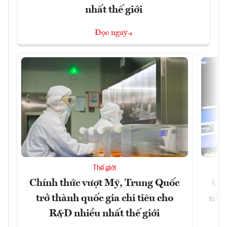
nhất thế giới
Đọc ngay
Thế giới
Chính thức vượt Mỹ, Trung Quốc
Chứ
trở thành quốc gia chi tiêu cho
nhờ
R&D nhiều nhất thế giới