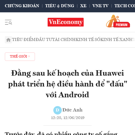
CHỨNG KHOÁN
TIÊU & DÙNG
XE
VNE TV
TECH CO
TIÊU ĐIỂM
ĐẦU TƯ
TÀI CHÍNH
KINH TẾ SỐ
KINH TẾ XANH
THẾ GIỚI
Đằng sau kế hoạch của Huawei
phát triển hệ điều hành để "đấu"
với Android
Đức Anh
Đ
12:28, 12/06/2019
Trước đây, đã có nhiều công ty cố gắng