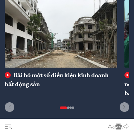
Bãi bỏ một số điều kiện kinh doanh
bất động sản
nôn
bất