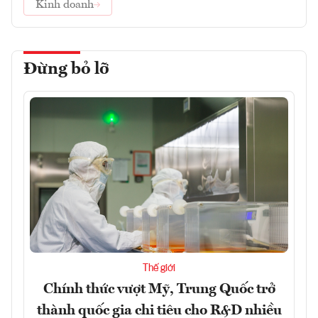
Kinh doanh
Đừng bỏ lỡ
Thế giới
Chính thức vượt Mỹ, Trung Quốc trở
thành quốc gia chi tiêu cho R&D nhiều