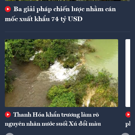
Ba giải pháp chiến lược nhằm cán
mốc xuất khẩu 74 tỷ USD
Thanh Hóa khẩn trương làm rõ
nguyên nhân nước suối Xú đổi màu
phí