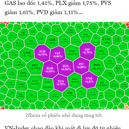
GAS lao dốc 1,41%, PLX giảm 1,75%, PVS
giảm 1,61%, PVD giảm 1,11%...
Nhóm cổ phiếu nhỏ đang tăng tốt.
VN-Index chao đảo khi mất đi lực đỡ từ nhiều