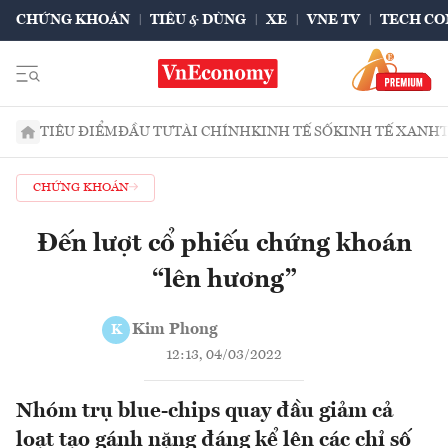
CHỨNG KHOÁN
TIÊU & DÙNG
XE
VNE TV
TECH CO
TIÊU ĐIỂM
ĐẦU TƯ
TÀI CHÍNH
KINH TẾ SỐ
KINH TẾ XANH
CHỨNG KHOÁN
Đến lượt cổ phiếu chứng khoán
“lên hương”
Kim Phong
K
12:13, 04/03/2022
Nhóm trụ blue-chips quay đầu giảm cả
loạt tạo gánh nặng đáng kể lên các chỉ số