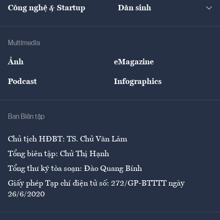
Nhà đầu tư
Du lịch
Công nghệ & Startup
Dân sinh
Tư vấn
Nông sản
Doanh nhân
Tư vấn Tiêu & Dùng
Infographics
Hạ tầng
Sức khỏe
Khung pháp lý
Doanh nghiệp
Địa phương
Thị trường
Bảo hiểm
Multimedia
Sự kiện
Nhân lực
Ảnh
eMagazine
Đẹp +
An sinh
Podcast
Infographics
Giải trí
Y tế
Nhà
Ban Biên tập
Ẩm thực
Chủ tịch HĐBT: TS. Chử Văn Lâm
Tổng biên tập: Chử Thị Hạnh
Tổng thư ký tòa soạn: Đào Quang Bính
Giấy phép Tạp chí điện tử số: 272/GP-BTTTT ngày
26/6/2020