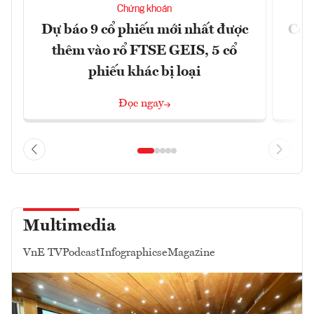
Chứng khoán
Dự báo 9 cổ phiếu mới nhất được
Có t
thêm vào rổ FTSE GEIS, 5 cổ
phiếu khác bị loại
Đọc ngay
Multimedia
VnE TV
Podcast
Infographics
eMagazine