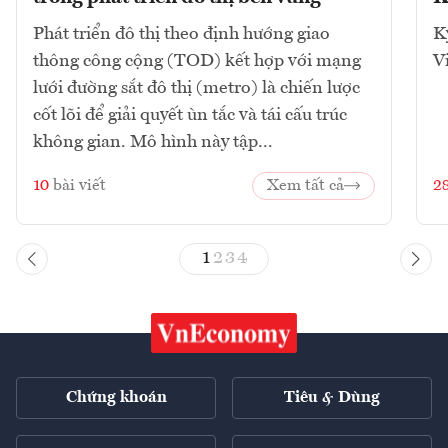
Phát triển đô thị theo định hướng giao
K
thông công cộng (TOD) kết hợp với mạng
V
lưới đường sắt đô thị (metro) là chiến lược
cốt lõi để giải quyết ùn tắc và tái cấu trúc
không gian. Mô hình này tập...
10
bài viết
Xem tất cả
2
1
2
3
4
Chứng khoán
Tiêu & Dùng