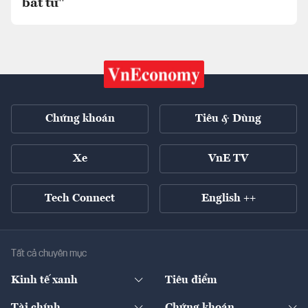
bất tử"
Chứng khoán
Tiêu & Dùng
Xe
VnE TV
Tech Connect
English ++
Tất cả chuyên mục
Kinh tế xanh
Tiêu điểm
Chuyển động xanh
Tài chính
Chứng khoán