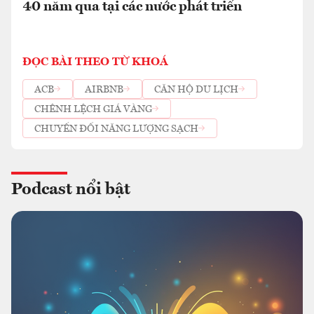
40 năm qua tại các nước phát triển
ĐỌC BÀI THEO TỪ KHOÁ
ACB
AIRBNB
CĂN HỘ DU LỊCH
CHÊNH LỆCH GIÁ VÀNG
CHUYỂN ĐỔI NĂNG LƯỢNG SẠCH
Podcast nổi bật