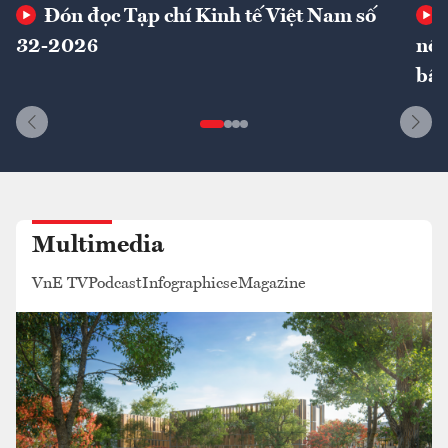
Đón đọc Tạp chí Kinh tế Việt Nam số
32-2026
nôn
bất
Multimedia
VnE TV
Podcast
Infographics
eMagazine