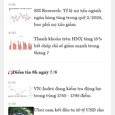
2:06
SSI Research: Tỷ lệ nợ xấu ngành
ngân hàng tăng trong quý 2/2026,
bao phủ nợ xấu giảm
4:00
Thanh khoản trên HNX tăng 15%
bất chấp chỉ số giảm mạnh trong
tháng 7
Điểm tin 8h ngày 7/8
0:33
VN-Index đang kiểm tra động lực
trong vùng 1750 - 1790 điểm
2:20
Uber cam kết đầu tư 10 tỷ USD cho