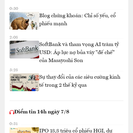
0:30
Blog chứng khoán: Chỉ số yếu, cổ
phiếu mạnh
2:08
SoftBank và tham vọng AI trăm tỷ
USD: Áp lực nợ bủa vây "đế chế"
của Masayoshi Son
3:28
Sự thay đổi của các siêu cường kinh
tế trong 2 thế kỷ qua
Điểm tin 14h ngày 7/8
0:31
IPO 18,8 triệu cổ phiếu HGI, dự