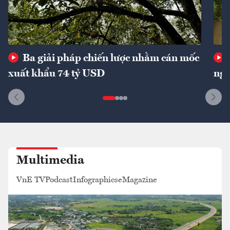
Ba giải pháp chiến lược nhằm cán mốc
xuất khẩu 74 tỷ USD
ngu
Multimedia
VnE TV
Podcast
Infographics
eMagazine