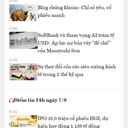
0:30
Blog chứng khoán: Chỉ số yếu, cổ
phiếu mạnh
2:08
SoftBank và tham vọng AI trăm tỷ
USD: Áp lực nợ bủa vây "đế chế"
của Masayoshi Son
3:28
Sự thay đổi của các siêu cường kinh
tế trong 2 thế kỷ qua
Điểm tin 14h ngày 7/8
0:31
IPO 18,8 triệu cổ phiếu HGI, dự
kiến huy động 1.139 tỷ đồng