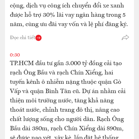
cộng, dịch vụ công ích chuyển đổi xe xanh
được hỗ trợ 30% lãi vay ngân hàng trong 5
năm, cùng ưu đãi vay vốn và lệ phí đăng ký.
Đọc chi tiết
0:30
TP.HCM đầu tư gần 3.000 tỷ đồng cải tạo
rạch Ông Bầu và rạch Chín Xiểng, hai
tuyến kênh ô nhiễm nặng thuộc quận Gò
Vấp và quận Bình Tân cũ. Dự án nhằm cải
thiện môi trường nước, tăng khả năng
thoát nước, chỉnh trang đô thị, nâng cao
chất lượng sống cho người dân. Rạch Ông
Bầu dài 380m, rạch Chín Xiểng dài 890m,
sẽ được nạo vét, xây kè, lắp đặt hệ thống