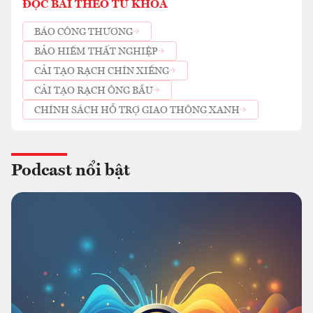
ĐỌC BÀI THEO TỪ KHOÁ
BÁO CÔNG THƯƠNG
BẢO HIỂM THẤT NGHIỆP
CẢI TẠO RẠCH CHÍN XIỂNG
CẢI TẠO RẠCH ÔNG BẦU
CHÍNH SÁCH HỖ TRỢ GIAO THÔNG XANH
Podcast nổi bật