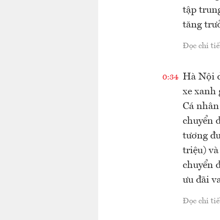
tập trun
tăng trư
Đọc chi tiế
Hà Nội d
0:34
xe xanh 
Cá nhân 
chuyển đ
tương đư
triệu) v
chuyển đ
ưu đãi v
Đọc chi tiế