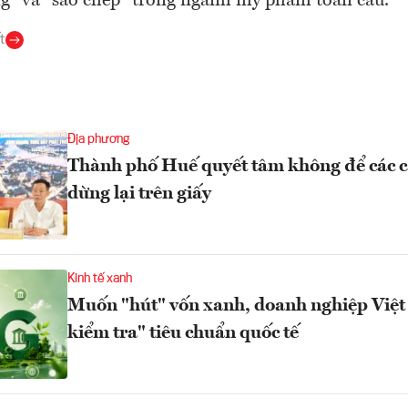
" và "sao chép" trong ngành mỹ phẩm toàn cầu.
t
Địa phương
Thành phố Huế quyết tâm không để các c
dừng lại trên giấy
Kinh tế xanh
Muốn "hút" vốn xanh, doanh nghiệp Việt 
kiểm tra" tiêu chuẩn quốc tế