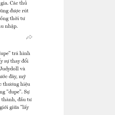
gia. Các thủ
cũng được rút
đồng thời tư
hu nhập.
pe" trá hình
y sự thay đổi
 Judydoll và
rước đây, mỹ
c thương hiệu
ng "dupe". Sự
 thành, đầu tư
giới giữa "lấy