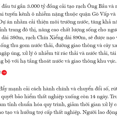
ầu tư gần 3.000 tỷ đồng cải tạo rạch Ông Bầu và 
ai tuyến kênh ô nhiễm nặng thuộc quận Gò Vấp và
Dự án nhằm cải thiện môi trường nước, tăng khả n
ỉnh trang đô thị, nâng cao chất lượng sống cho ngư
dài 380m, rạch Chín Xiểng dài 890m, sẽ được nạo vé
hống thu gom nước thải, đường giao thông và cây x
ngập úng, xử lý ô nhiễm từ rác thải và nước thải, tái
ng bộ với hạ tầng thoát nước và giao thông khu vực.
t
ẩy mạnh cải cách hành chính và chuyển đổi số, rú
i quyết bảo hiểm thất nghiệp xuống còn 14 ngày. T
làm tỉnh chuẩn hóa quy trình, giảm thời gian xử lý 
ào tạo và hưởng trợ cấp thất nghiệp. Người lao độn