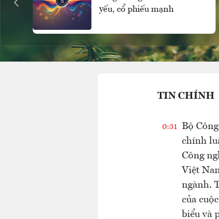
yếu, cổ phiếu mạnh
TIN CHÍNH
Bộ Công 
0:31
chính lu
Công ngh
Việt Nam
ngành. 
của cuộc
biểu và p