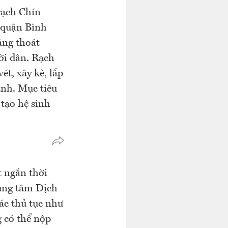
rạch Chín
 quận Bình
ăng thoát
ời dân. Rạch
t, xây kè, lắp
anh. Mục tiêu
 tạo hệ sinh
t ngắn thời
rung tâm Dịch
các thủ tục như
g có thể nộp