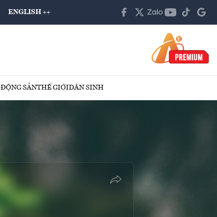
ENGLISH ++
 ĐỘNG SẢN
THẾ GIỚI
DÂN SINH