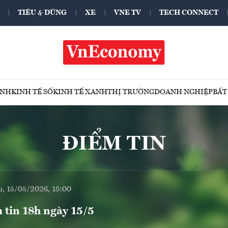
TIÊU & DÙNG
XE
VNE TV
TECH CONNECT
ÍNH
KINH TẾ SỐ
KINH TẾ XANH
THỊ TRƯỜNG
DOANH NGHIỆP
BẤT
ĐIỂM TIN
u, 15/05/2026, 18:00
 tin 18h ngày 15/5