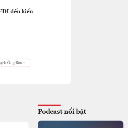
 FDI đến kiến
 rạch Ông Bầu
Podcast nổi bật