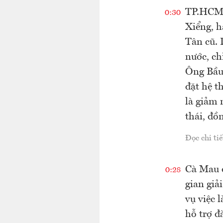
TP.HCM đ
0:30
Xiểng, h
Tân cũ. 
nước, ch
Ông Bầu 
đặt hệ t
là giảm 
thái, đồ
Đọc chi tiế
Cà Mau đ
0:28
gian giả
vụ việc 
hỗ trợ đ