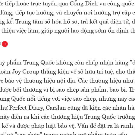
ực tiếp hoặc trực tuyến qua Cổng Dịch vụ công quốc 
dừng, tiếp tục hưởng, và chuyển nơi hưởng trợ cấp 
g kể. Trung tâm số hóa hồ sơ, trả kết quả điện tử, 
i thiệu việc làm, giúp người lao động sớm ổn định t
t
ỹ phẩm Trung Quốc không còn chấp nhận hàng "du
đoàn Joy Group thắng kiện về sở hữu trí tuệ, cho thấ
ệc bảo vệ thương hiệu nội địa. Các thương hiệu như
được bồi thường vì bị sao chép sản phẩm, bao bì. T
ng Quốc nổi tiếng với việc sao chép, nhưng nay cá
như Perfect Diary, Carslan cũng đã kiện các nhãn hà
 này diễn ra khi các thương hiệu Trung Quốc trưởng
t kế và được pháp luật bảo vệ. Vấn đề đặt ra là ranh 