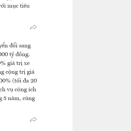
với mục tiêu
yển đổi sang
000 tỷ đồng.
% giá trị xe
g cộng trị giá
00% (tối đa 20
ịch vụ công ích
g 5 năm, cùng