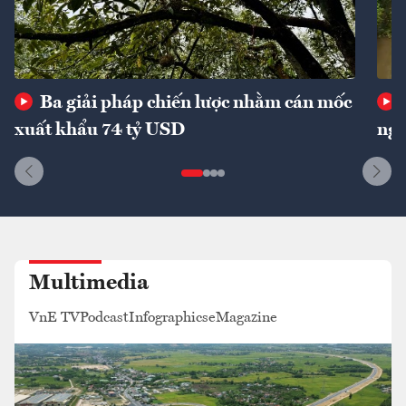
Ba giải pháp chiến lược nhằm cán mốc
xuất khẩu 74 tỷ USD
ngu
Multimedia
VnE TV
Podcast
Infographics
eMagazine