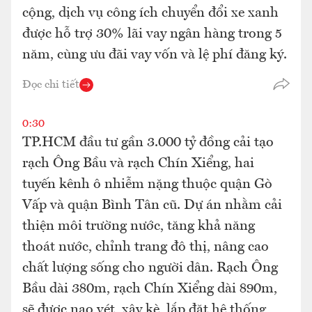
cộng, dịch vụ công ích chuyển đổi xe xanh
được hỗ trợ 30% lãi vay ngân hàng trong 5
năm, cùng ưu đãi vay vốn và lệ phí đăng ký.
Đọc chi tiết
0:30
TP.HCM đầu tư gần 3.000 tỷ đồng cải tạo
rạch Ông Bầu và rạch Chín Xiểng, hai
tuyến kênh ô nhiễm nặng thuộc quận Gò
Vấp và quận Bình Tân cũ. Dự án nhằm cải
thiện môi trường nước, tăng khả năng
thoát nước, chỉnh trang đô thị, nâng cao
chất lượng sống cho người dân. Rạch Ông
Bầu dài 380m, rạch Chín Xiểng dài 890m,
sẽ được nạo vét, xây kè, lắp đặt hệ thống