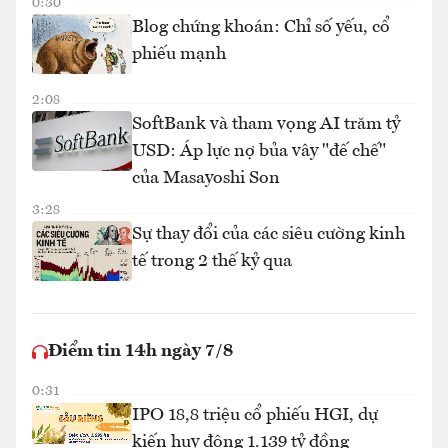
0:30
Blog chứng khoán: Chỉ số yếu, cổ
phiếu mạnh
2:08
SoftBank và tham vọng AI trăm tỷ
USD: Áp lực nợ bủa vây "đế chế"
của Masayoshi Son
3:28
Sự thay đổi của các siêu cường kinh
tế trong 2 thế kỷ qua
Điểm tin 14h ngày 7/8
0:31
IPO 18,8 triệu cổ phiếu HGI, dự
kiến huy động 1.139 tỷ đồng