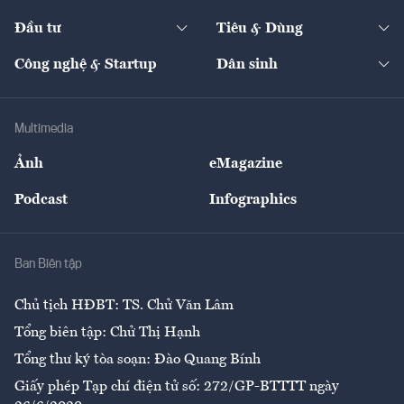
Start-up
Dự án
Công nghiệp
Chuyển động 24h
Đối thoại
The Guide
Video
Đầu tư
Tiêu & Dùng
Quản trị số
Cafe BĐS
Thị trường
Kinh doanh
Kết nối
Tạp chí kinh tế Việt Nam
eMagazine
Nhà đầu tư
Du lịch
Công nghệ & Startup
Dân sinh
Tư vấn
Nông sản
Doanh nhân
Tư vấn Tiêu & Dùng
Infographics
Hạ tầng
Sức khỏe
Khung pháp lý
Doanh nghiệp
Địa phương
Thị trường
Bảo hiểm
Multimedia
Sự kiện
Nhân lực
Ảnh
eMagazine
Đẹp +
An sinh
Podcast
Infographics
Giải trí
Y tế
Nhà
Ban Biên tập
Ẩm thực
Chủ tịch HĐBT: TS. Chử Văn Lâm
Tổng biên tập: Chử Thị Hạnh
Tổng thư ký tòa soạn: Đào Quang Bính
Giấy phép Tạp chí điện tử số: 272/GP-BTTTT ngày