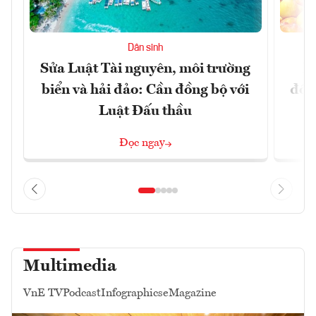
Dân sinh
Sửa Luật Tài nguyên, môi trường
L
biển và hải đảo: Cần đồng bộ với
đổi)
Luật Đấu thầu
Đọc ngay
Multimedia
VnE TV
Podcast
Infographics
eMagazine