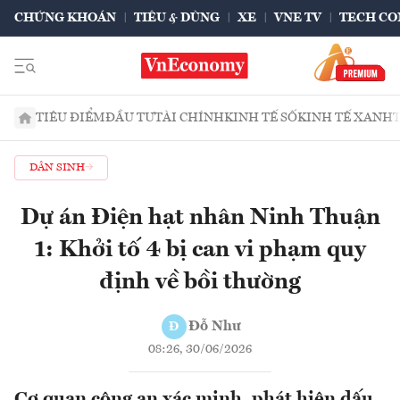
CHỨNG KHOÁN
TIÊU & DÙNG
XE
VNE TV
TECH CO
TIÊU ĐIỂM
ĐẦU TƯ
TÀI CHÍNH
KINH TẾ SỐ
KINH TẾ XANH
DÂN SINH
Dự án Điện hạt nhân Ninh Thuận
1: Khởi tố 4 bị can vi phạm quy
định về bồi thường
Đỗ Như
Đ
08:26, 30/06/2026
Cơ quan công an xác minh, phát hiện dấu