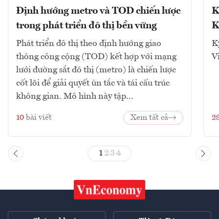
Định hướng metro và TOD chiến lược
K
trong phát triển đô thị bền vững
K
Phát triển đô thị theo định hướng giao
K
thông công cộng (TOD) kết hợp với mạng
V
lưới đường sắt đô thị (metro) là chiến lược
cốt lõi để giải quyết ùn tắc và tái cấu trúc
không gian. Mô hình này tập...
10
bài viết
Xem tất cả
2
1
2
3
4