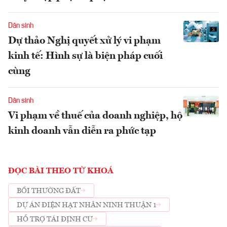
Dân sinh
Dự thảo Nghị quyết xử lý vi phạm
kinh tế: Hình sự là biện pháp cuối
cùng
Dân sinh
Vi phạm về thuế của doanh nghiệp, hộ
kinh doanh vẫn diễn ra phức tạp
ĐỌC BÀI THEO TỪ KHOÁ
BỒI THƯỜNG ĐẤT
DỰ ÁN ĐIỆN HẠT NHÂN NINH THUẬN 1
HỖ TRỢ TÁI ĐỊNH CƯ