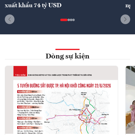
xuất khẩu 74 tỷ USD
ngu
Dòng sự kiện