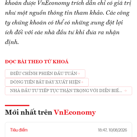
khoán được VnEconomy trích dẫn chỉ có giá trị
như một nguồn thông tin tham khảo. Các công
ty chứng khoán có thể có những xung đột lợi
ích đối với các nhà đầu tư khi đưa ra nhận
định.
ĐỌC BÀI THEO TỪ KHOÁ
ĐIỀU CHỈNH PHIÊN ĐẦU TUẦN
DÒNG TIỀN BẮT ĐÁY XUẤT HIỆN
NHÀ ĐẦU TƯ TIẾP TỤC THẬN TRỌNG VỚI DIỄN BIẾN
HIỆN TẠI
Mới nhất trên
VnEconomy
Tiêu điểm
18:47, 10/08/2026