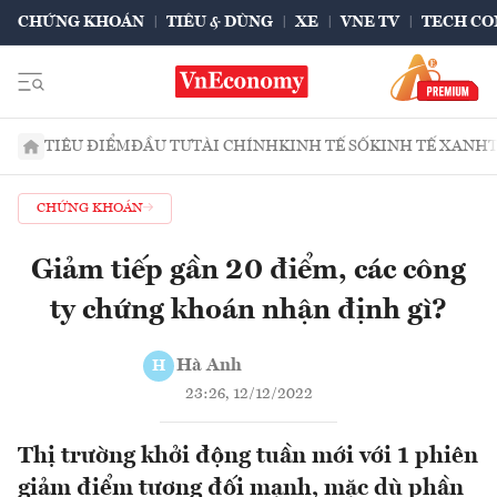
CHỨNG KHOÁN
TIÊU & DÙNG
XE
VNE TV
TECH CO
TIÊU ĐIỂM
ĐẦU TƯ
TÀI CHÍNH
KINH TẾ SỐ
KINH TẾ XANH
CHỨNG KHOÁN
Giảm tiếp gần 20 điểm, các công
ty chứng khoán nhận định gì?
Hà Anh
H
23:26, 12/12/2022
Thị trường khởi động tuần mới với 1 phiên
giảm điểm tương đối mạnh, mặc dù phần