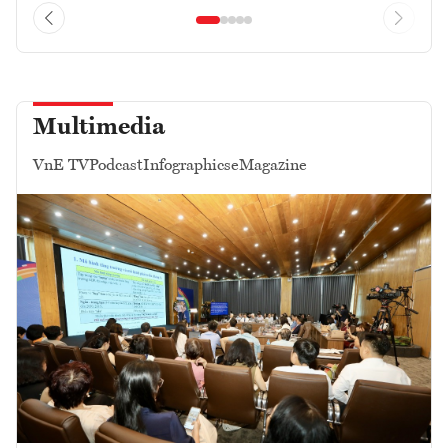
Multimedia
VnE TV
Podcast
Infographics
eMagazine