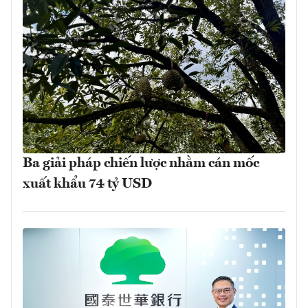
Ba giải pháp chiến lược nhằm cán mốc
xuất khẩu 74 tỷ USD