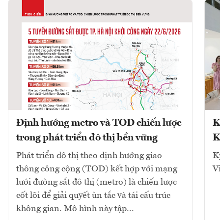
Định hướng metro và TOD chiến lược
K
trong phát triển đô thị bền vững
K
Phát triển đô thị theo định hướng giao
K
thông công cộng (TOD) kết hợp với mạng
V
lưới đường sắt đô thị (metro) là chiến lược
cốt lõi để giải quyết ùn tắc và tái cấu trúc
không gian. Mô hình này tập...