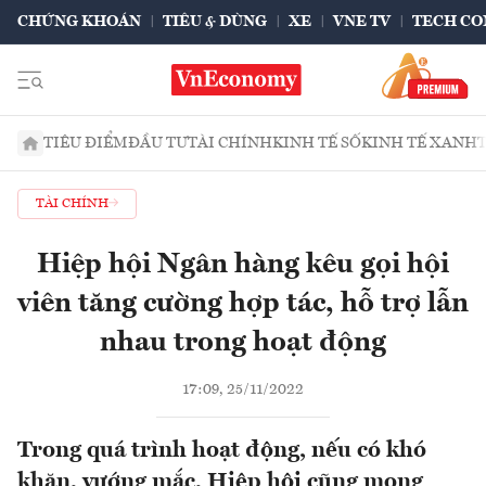
CHỨNG KHOÁN
TIÊU & DÙNG
XE
VNE TV
TECH CO
TIÊU ĐIỂM
ĐẦU TƯ
TÀI CHÍNH
KINH TẾ SỐ
KINH TẾ XANH
TÀI CHÍNH
Hiệp hội Ngân hàng kêu gọi hội
viên tăng cường hợp tác, hỗ trợ lẫn
nhau trong hoạt động
17:09, 25/11/2022
Trong quá trình hoạt động, nếu có khó
khăn, vướng mắc, Hiệp hội cũng mong