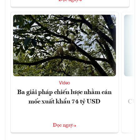
Video
Ba giải pháp chiến lược nhằm cán
Ứ
mốc xuất khẩu 74 tỷ USD
CUB
Đọc ngay