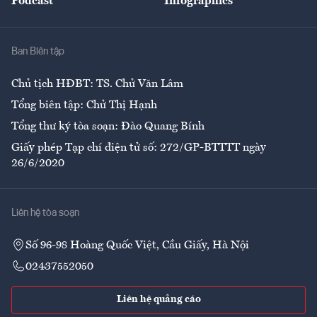
Podcast
Infographics
Giải trí
Y tế
Nhà
Ban Biên tập
Ẩm thực
Chủ tịch HĐBT: TS. Chử Văn Lâm
Tổng biên tập: Chử Thị Hạnh
Tổng thư ký tòa soạn: Đào Quang Bính
Giấy phép Tạp chí điện tử số: 272/GP-BTTTT ngày
26/6/2020
Liên hệ tòa soạn
Số 96-98 Hoàng Quốc Việt, Cầu Giấy, Hà Nội
02437552050
Liên hệ quảng cáo