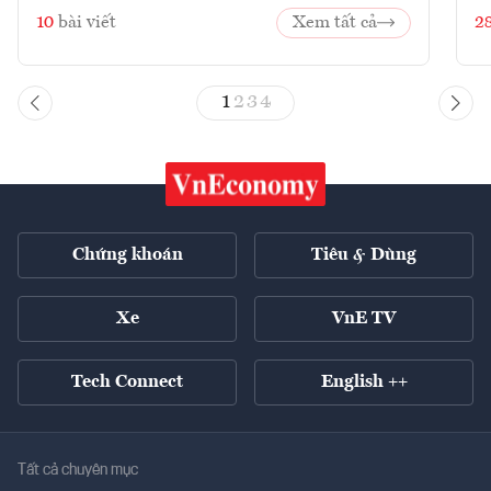
10
bài viết
Xem tất cả
2
1
2
3
4
Chứng khoán
Tiêu & Dùng
Xe
VnE TV
Tech Connect
English ++
Tất cả chuyên mục