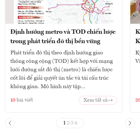
Định hướng metro và TOD chiến lược
K
trong phát triển đô thị bền vững
K
Phát triển đô thị theo định hướng giao
K
thông công cộng (TOD) kết hợp với mạng
V
lưới đường sắt đô thị (metro) là chiến lược
cốt lõi để giải quyết ùn tắc và tái cấu trúc
không gian. Mô hình này tập...
10
bài viết
Xem tất cả
2
1
2
3
4