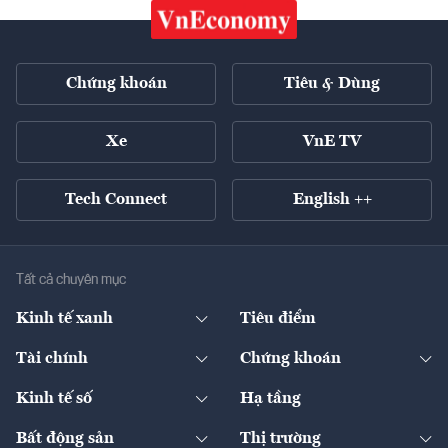
Chứng khoán
Tiêu & Dùng
Xe
VnE TV
Tech Connect
English ++
Tất cả chuyên mục
Kinh tế xanh
Tiêu điểm
Chuyển động xanh
Tài chính
Chứng khoán
Pháp lý
Ngân hàng
Doanh nghiệp niêm yết
Kinh tế số
Hạ tầng
Thương hiệu xanh
Thị trường vốn
Thị trường
Sản phẩm - Thị trường
Bất động sản
Thị trường