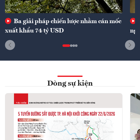
Ba giải pháp chiến lược nhằm cán mốc
xuất khẩu 74 tỷ USD
ngu
Dòng sự kiện