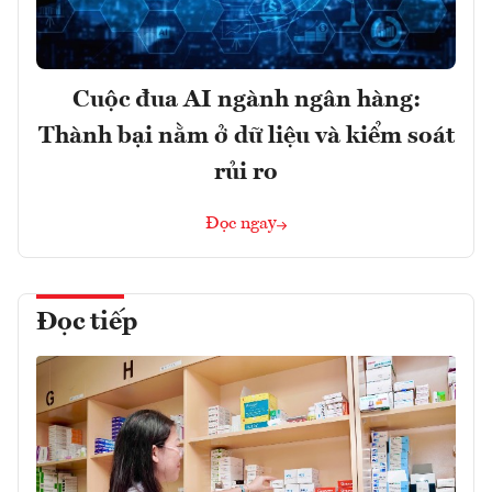
Cuộc đua AI ngành ngân hàng:
Thành bại nằm ở dữ liệu và kiểm soát
rủi ro
Đọc ngay
Đọc tiếp