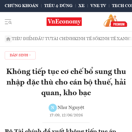
CHỨNG KHOÁN
TIÊU & DÙNG
XE
VNE TV
TECH CO
TIÊU ĐIỂM
ĐẦU TƯ
TÀI CHÍNH
KINH TẾ SỐ
KINH TẾ XANH
DÂN SINH
Không tiếp tục cơ chế bổ sung thu
nhập đặc thù cho cán bộ thuế, hải
quan, kho bạc
Như Nguyệt
N
17:09, 12/06/2026
Bộ Tài chính đề xuất không tiếp tục áp