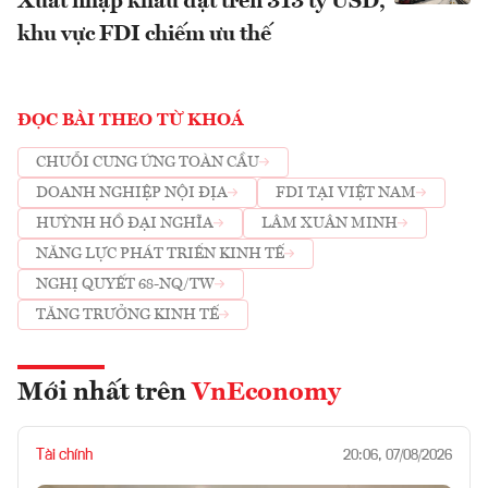
Xuất nhập khẩu đạt trên 313 tỷ USD,
khu vực FDI chiếm ưu thế
ĐỌC BÀI THEO TỪ KHOÁ
CHUỖI CUNG ỨNG TOÀN CẦU
DOANH NGHIỆP NỘI ĐỊA
FDI TẠI VIỆT NAM
HUỲNH HỒ ĐẠI NGHĨA
LÂM XUÂN MINH
NĂNG LỰC PHÁT TRIỂN KINH TẾ
NGHỊ QUYẾT 68-NQ/TW
TĂNG TRƯỞNG KINH TẾ
Mới nhất trên
VnEconomy
Tài chính
20:06, 07/08/2026