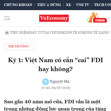
CHỨNG KHOÁN
TIÊU & DÙNG
XE
VNE TV
TECH CO
TIÊU ĐIỂM
ĐẦU TƯ
TÀI CHÍNH
KINH TẾ SỐ
KINH TẾ XANH
THỊ TRƯỜNG
Kỳ 1: Việt Nam có cần “cai” FDI
hay không?
Nguyệt Hà
N
17:43, 04/07/2026
Sau gần 40 năm mở cửa, FDI vẫn là một
trong những động lực quan trọng của tăng