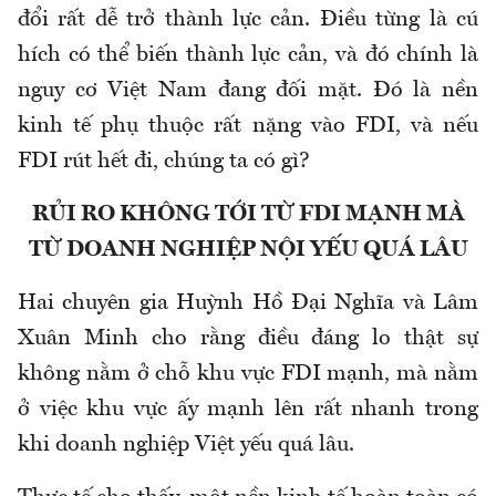
đổi rất dễ trở thành lực cản. Điều từng là cú
hích có thể biến thành lực cản, và đó chính là
nguy cơ Việt Nam đang đối mặt. Đó là nền
kinh tế phụ thuộc rất nặng vào FDI, và nếu
FDI rút hết đi, chúng ta có gì?
RỦI RO KHÔNG TỚI TỪ FDI MẠNH MÀ
TỪ DOANH NGHIỆP NỘI YẾU QUÁ LÂU
Hai chuyên gia Huỳnh Hồ Đại Nghĩa và Lâm
Xuân Minh cho rằng đ
iều đáng lo thật
sự
không nằm ở chỗ khu vực FDI mạnh,
mà nằm
ở việc
khu vực ấy mạnh lên rất nhanh trong
khi doanh nghiệp Việt yếu quá lâu.