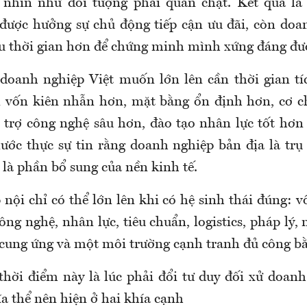
ị nhìn như đối tượng phải quản chặt. Kết quả là
được hưởng sự chủ động tiếp cận ưu đãi, còn doa
u thời gian hơn để chứng minh mình xứng đáng đượ
 doanh nghiệp Việt muốn lớn lên cần thời gian tí
n vốn kiên nhẫn hơn, mặt bằng ổn định hơn, cơ c
 trợ công nghệ sâu hơn, đào tạo nhân lực tốt hơn
ước thực sự tin rằng doanh nghiệp bản địa là trụ 
là phần bổ sung của nền kinh tế.
ội chỉ có thể lớn lên khi có hệ sinh thái đúng: v
ông nghệ, nhân lực, tiêu chuẩn, logistics, pháp lý
 cung ứng và một môi trường cạnh tranh đủ công bằn
 thời điểm này là lúc phải đổi tư duy
đối xử
doan
ĩa
thể nên hiện ở hai khía cạnh