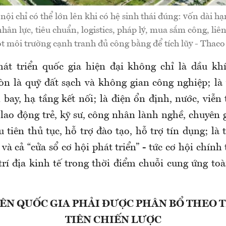
ội chỉ có thể lớn lên khi có hệ sinh thái đúng: vốn dài hạ
nhân lực, tiêu chuẩn, logistics, pháp lý, mua sắm công, liê
t môi trường cạnh tranh đủ công bằng để tích lũy - Thaco 
hát triển quốc gia hiện đại
không chỉ là dầu khí
òn là quỹ đất sạch và không gian công nghiệp; là vị
 bay, hạ tầng kết nối; là điện ổn định, nước, viễn 
 lao động trẻ, kỹ sư, công nhân lành nghề, chuyên g
u tiên thủ tục, hỗ trợ đào tạo, hỗ trợ tín dụng; là 
 và cả “cửa
sổ cơ hội
phát triển” - tức cơ hội chính 
trí địa kinh tế trong thời điểm chuỗi cung ứng to
ÊN QUỐC GIA PHẢI ĐƯỢC PHÂN BỔ THEO 
TIÊN CHIẾN LƯỢC