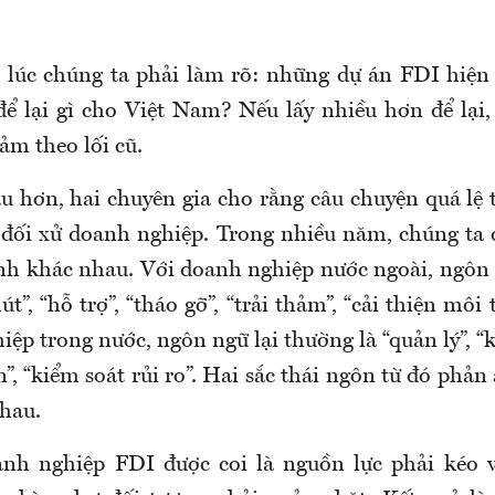
 lúc chúng ta
phải
làm rõ
: những dự án FDI hiện 
ể lại gì cho Việt Nam? Nếu lấy nhiều hơn để lại,
hảm theo lối cũ.
âu hơn,
hai chuyên gia cho rằng câu chuyện quá lệ
y
đối xử
doanh nghiệp. Trong nhiều năm, chúng ta 
kính khác nhau. Với doanh nghiệp nước ngoài, ngô
út”, “hỗ trợ”, “tháo gỡ”, “trải thảm”, “cải thiện môi 
ệp trong nước, ngôn ngữ lại thường là “quản lý”, “k
n”, “kiểm soát rủi ro”. Hai
sắc thái ngôn từ đó
phản 
nhau.
anh nghiệp FDI được coi là nguồn lực phải kéo v