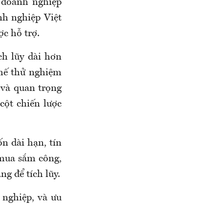
 doanh nghiệp
nh nghiệp Việt
c hỗ trợ.
ch lũy dài hơn
hế thử nghiệm
 và quan trọng
cột chiến lược
ốn dài hạn, tín
, mua sắm công,
g để tích lũy.
h
nghiệp, và ư
u