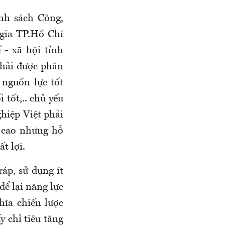
h sách Công,
gia TP.Hồ Chí
- xã hội tỉnh
phải được phân
 nguồn lực tốt
 tốt,.. chủ yếu
hiệp Việt phải
n cao nhưng hỗ
t lợi.
ráp, sử dụng ít
để lại năng lực
hĩa chiến lược
y chỉ tiêu tăng