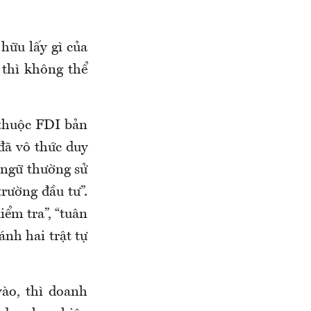
hữu lấy gì của
 thì không thể
 thuộc FDI bản
đã vô thức duy
n ngữ thường
sử
trường đầu tư”.
iểm tra”, “tuân
ánh hai trật tự
ào, thì doanh