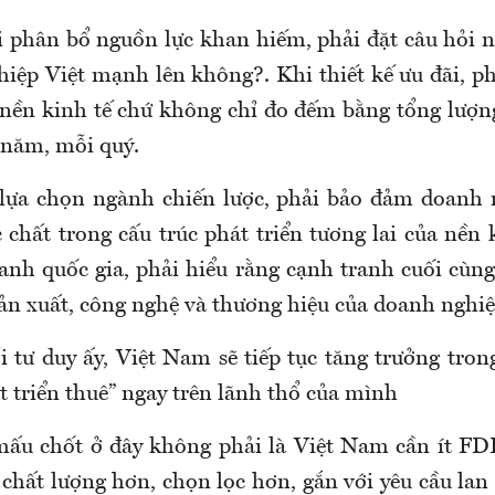
i phân bổ nguồn lực khan hiếm, phải đặt câu hỏi n
iệp Việt mạnh lên không?. Khi thiết kế ưu đãi, ph
g nền kinh tế chứ không chỉ
đo đếm bằng tổng lượn
 năm, mỗi quý.
 lựa chọn ngành chiến lược, phải bảo đảm doanh 
 chất trong cấu trúc phát triển tương lai
của nền 
ranh quốc gia, phải hiểu rằng cạnh tranh cuối cùng
sản xuất, công nghệ và thương hiệu của doanh nghiệ
 tư duy ấy, Việt Nam sẽ tiếp tục tăng trưởng trong
át triển thuê”
ngay trên lãnh thổ của mình
mấu chốt
ở đây
không phải là Việt Nam cần ít FD
I
chất lượng hơn
, chọn lọc hơn, gắn với yêu cầu la