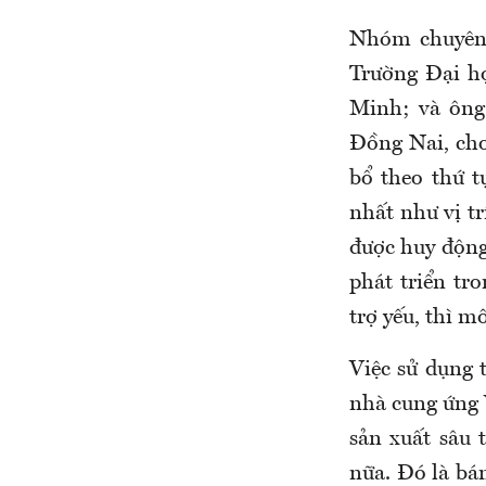
Nhóm chuyên
Trường Đại h
Minh; và ông
Đồng Nai, cho
bổ theo thứ t
nhất như vị tr
được huy động
phát triển tr
trợ yếu, thì m
Việc sử dụng t
nhà cung ứng V
sản xuất sâu 
nữa. Đó là bán