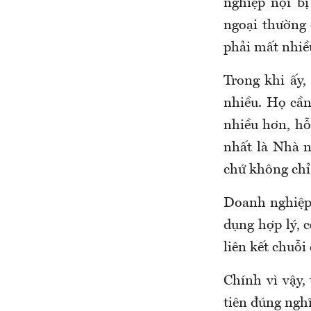
nghiệp nội b
ngoại thường 
phải mất nhiề
Trong khi ấy,
nhiều. Họ cầ
nhiều hơn, hỗ
nhất là Nhà n
chứ không chỉ 
Doanh nghiệp n
dụng hợp lý, c
liên kết chuỗi
Chính vì vậy,
tiên đúng ngh