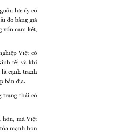
guồn lực ấy có
ải đo bằng giá
g
vốn
cam kết,
nghiệp Việt có
kinh tế
; và khi
 là cạnh tranh
p bản địa.
 trạng thái có
I
hơn, mà
Việt
n tỏa mạnh hơn