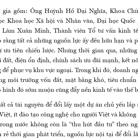
 gia gồm: Ông Huỳnh Hồ Đại Nghĩa, Khoa Chín
ọc Khoa học Xã hội và Nhân văn, Đại học Quốc 
 Lâm Xuân Minh, Thành viên Tổ tư vấn kinh tế 
 rằng tất cả những nguồn lực ấy đều hữu hạn và 
ự ưu tiên chiến lược. Nhưng thời gian qua, những
í đất, điện ổn định, chính sách ưu đãi mạnh, kết nối
 để phục vụ khu vực ngoại. Trong khi đó, doanh ng
ong môi trường vốn đắt, mặt bằng khó, tiêu chuẩ
ô hình đó sớm muộn cũng đẩy nền kinh tế vào thế bấ
ất cả tài nguyên để đổi lấy một dự án chủ yếu lắp 
iệt, ít đào tạo công nghệ cho người Việt và không 
trong nước không còn là “thu hút đầu tư” theo ng
 rẻ thời gian phát triển, nguồn lực nội tại để đổi lấ