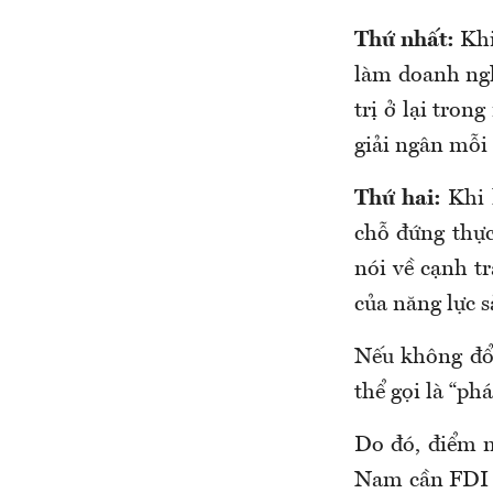
Thứ nhất:
K
h
làm doanh ngh
trị ở lại tron
giải ngân mỗi
Thứ hai:
K
hi
chỗ đứng thực
nói về cạnh t
của năng lực 
Nếu không đổi
thể gọi là “ph
Do đó, đ
iểm 
Nam cần FD