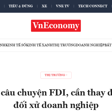
TIÊU & DÙNG
XE
VNE TV
TECH CONNECT
ÍNH
KINH TẾ SỐ
KINH TẾ XANH
THỊ TRƯỜNG
DOANH NGHIỆP
BẤT
THỊ TRƯỜNG
 câu chuyện FDI, cần thay đ
đối xử doanh nghiệp