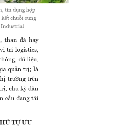
n, tín dụng hợp
n kết chuỗi cung
Industrial
, than đá hay
 trí logistics,
thông, dữ liệu,
ia quản trị; là
thị trường trên
trị, chu kỳ dân
àn cầu đang tái
THỨ TỰ ƯU