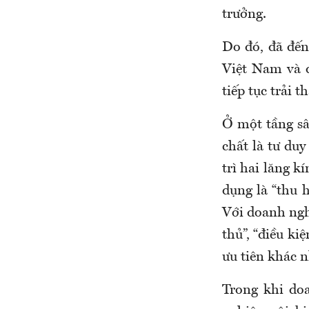
trưởng.
Do đó, đã đến
Việt Nam và đ
tiếp tục trải t
Ở một tầng s
chất là
tư du
trì hai lăng 
dụng
là “thu h
Với doanh nghi
thủ”, “điều kiệ
ưu tiên khác 
Trong khi do