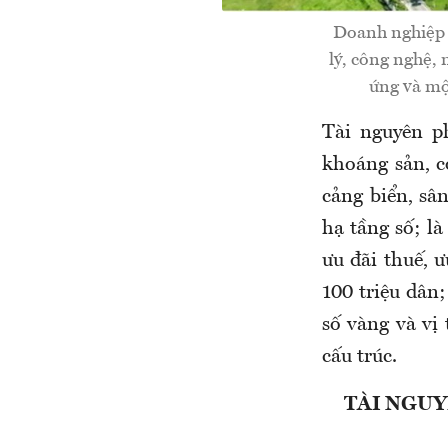
Doanh nghiệp n
lý, công nghệ, 
ứng và mộ
Tài nguyên
p
khoáng
sản,
c
cảng biển, sân
hạ tầng số; là
ưu đãi thuế, ư
100 triệu dân;
số vàng và vị 
cấu trúc.
TÀI NGUY