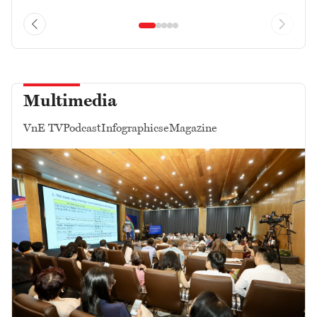
Multimedia
VnE TV
Podcast
Infographics
eMagazine