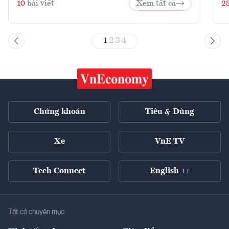
10
bài viết
Xem tất cả
2
1
2
3
4
Chứng khoán
Tiêu & Dùng
Xe
VnE TV
Tech Connect
English ++
Tất cả chuyên mục