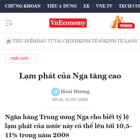
CHỨNG KHOÁN
TIÊU & DÙNG
XE
VNE TV
TECH CO
TIÊU ĐIỂM
ĐẦU TƯ
TÀI CHÍNH
KINH TẾ SỐ
KINH TẾ XANH
THẾ GIỚI
Lạm phát của Nga tăng cao
Hoài Hương
H
09:56, 31/07/2008
Ngân hàng Trung ương Nga cho biết tỷ lệ
lạm phát của nước này có thể lên tới 10,5-
11% trong năm 2008