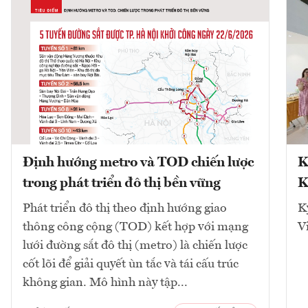
Định hướng metro và TOD chiến lược
K
trong phát triển đô thị bền vững
K
Phát triển đô thị theo định hướng giao
K
thông công cộng (TOD) kết hợp với mạng
V
lưới đường sắt đô thị (metro) là chiến lược
cốt lõi để giải quyết ùn tắc và tái cấu trúc
không gian. Mô hình này tập...