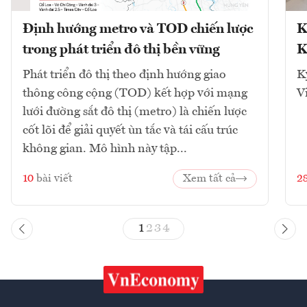
Định hướng metro và TOD chiến lược
K
trong phát triển đô thị bền vững
K
Phát triển đô thị theo định hướng giao
K
thông công cộng (TOD) kết hợp với mạng
V
lưới đường sắt đô thị (metro) là chiến lược
cốt lõi để giải quyết ùn tắc và tái cấu trúc
không gian. Mô hình này tập...
10
bài viết
Xem tất cả
2
1
2
3
4