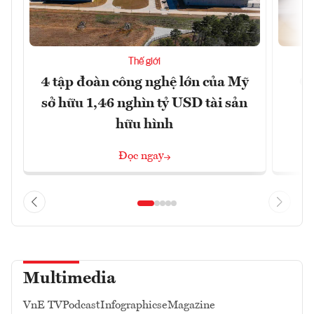
Thế giới
4 tập đoàn công nghệ lớn của Mỹ
Ca
sở hữu 1,46 nghìn tỷ USD tài sản
hữu hình
Đọc ngay
Multimedia
VnE TV
Podcast
Infographics
eMagazine