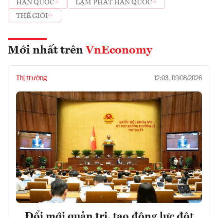
HÀN QUỐC
LẠM PHÁT HÀN QUỐC
THẾ GIỚI
Mới nhất trên
VnEconomy
Thị trường
12:03, 09/08/2026
Đổi mới quản trị, tạo động lực đột