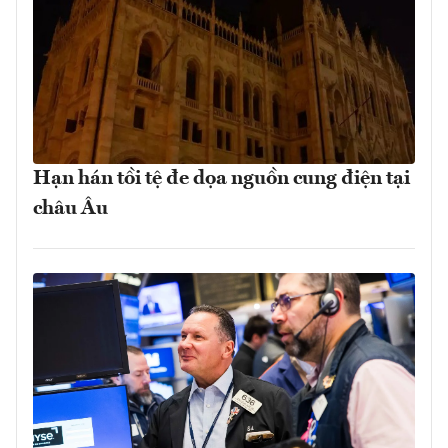
Hạn hán tồi tệ đe dọa nguồn cung điện tại
châu Âu