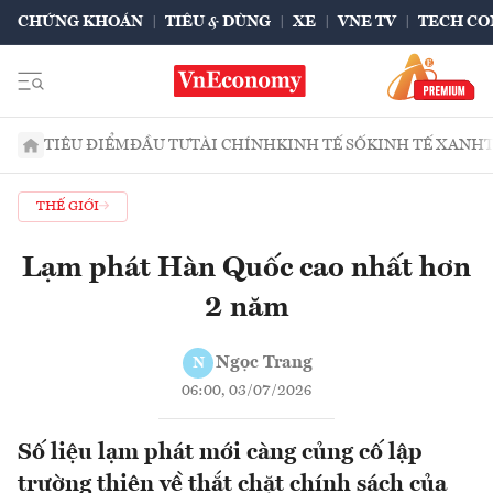
CHỨNG KHOÁN
TIÊU & DÙNG
XE
VNE TV
TECH CO
TIÊU ĐIỂM
ĐẦU TƯ
TÀI CHÍNH
KINH TẾ SỐ
KINH TẾ XANH
THẾ GIỚI
Lạm phát Hàn Quốc cao nhất hơn
2 năm
Ngọc Trang
N
06:00, 03/07/2026
Số liệu lạm phát mới càng củng cố lập
trường thiên về thắt chặt chính sách của