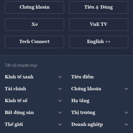
Chứng khoán
Tiêu & Dùng
Xe
VnE TV
Tech Connect
English ++
Tất cả chuyên mục
Kinh tế xanh
Tiêu điểm
Chuyển động xanh
Tài chính
Chứng khoán
Pháp lý
Ngân hàng
Doanh nghiệp niêm yết
Kinh tế số
Hạ tầng
Thương hiệu xanh
Thị trường vốn
Thị trường
Sản phẩm - Thị trường
Bất động sản
Thị trường
Diễn đàn
Thuế
Đầu tư
Tài sản số
Chính sách
Xuất nhập khẩu
Thế giới
Doanh nghiệp
Bảo hiểm
Quốc tế
Dịch vụ số
Thị trường
Khung pháp lý
Kinh tế
Chuyển động