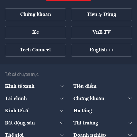
Chứng khoán
Tiêu & Dùng
Xe
VnE TV
Tech Connect
English ++
Tất cả chuyên mục
Kinh tế xanh
Tiêu điểm
Chuyển động xanh
Tài chính
Chứng khoán
Pháp lý
Ngân hàng
Doanh nghiệp niêm yết
Kinh tế số
Hạ tầng
Thương hiệu xanh
Thị trường vốn
Thị trường
Sản phẩm - Thị trường
Bất động sản
Thị trường
Diễn đàn
Thuế
Đầu tư
Tài sản số
Chính sách
Xuất nhập khẩu
Thế giới
Doanh nghiệp