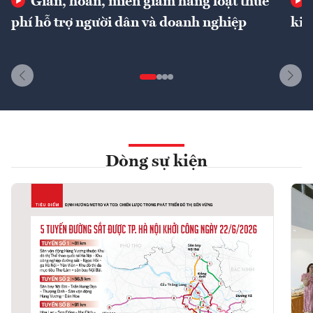
Giãn, hoãn, miễn giảm hàng loạt thuế
phí hỗ trợ người dân và doanh nghiệp
kin
Dòng sự kiện