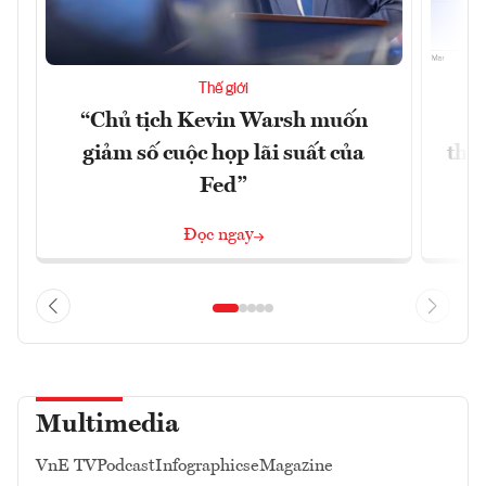
Thế giới
“Chủ tịch Kevin Warsh muốn
G
giảm số cuộc họp lãi suất của
thề
Fed”
G
Đọc ngay
Multimedia
VnE TV
Podcast
Infographics
eMagazine