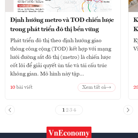
Định hướng metro và TOD chiến lược
K
trong phát triển đô thị bền vững
K
Phát triển đô thị theo định hướng giao
K
thông công cộng (TOD) kết hợp với mạng
V
lưới đường sắt đô thị (metro) là chiến lược
cốt lõi để giải quyết ùn tắc và tái cấu trúc
không gian. Mô hình này tập...
10
bài viết
Xem tất cả
2
1
2
3
4