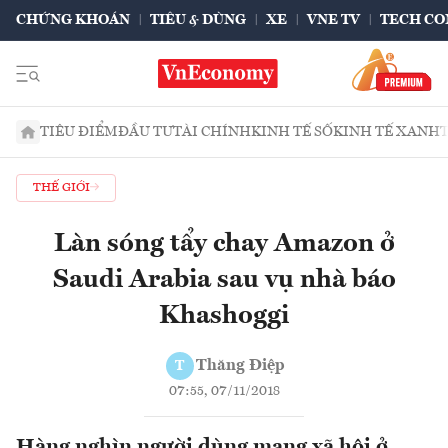
CHỨNG KHOÁN
TIÊU & DÙNG
XE
VNE TV
TECH CO
TIÊU ĐIỂM
ĐẦU TƯ
TÀI CHÍNH
KINH TẾ SỐ
KINH TẾ XANH
THẾ GIỚI
Làn sóng tẩy chay Amazon ở
Saudi Arabia sau vụ nhà báo
Khashoggi
Thăng Điệp
T
07:55, 07/11/2018
Hàng nghìn người dùng mạng xã hội ở