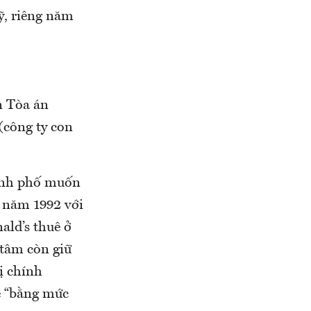
ỹ, riêng năm
n Tòa án
(công ty con
hành phố muốn
ý năm 1992 với
ld’s thuê ở
 tâm còn giữ
ị chính
ê “bằng mức