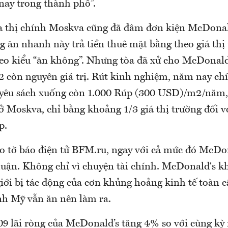
 nay trong thành phố”.
 thị chính Moskva cũng đã đâm đơn kiện McDonald
g ăn nhanh này trả tiền thuê mặt bằng theo giá thị
eo kiểu “ăn không”. Nhưng tòa đã xử cho McDonald
 còn nguyên giá trị. Rút kinh nghiệm, năm nay ch
yêu sách xuống còn 1.000 Rúp (300 USD)/m2/năm, 
 ở Moskva, chỉ bằng khoảng 1/3 giá thị trường đối 
p.
eo tờ báo điện tử BFM.ru, ngay với cả mức đó McDo
uận. Không chỉ vì chuyện tài chính. McDonald‘s kh
giới bị tác động của cơn khủng hoảng kinh tế toàn c
h Mỹ vẫn ăn nên làm ra.
9 lãi ròng của McDonald’s tăng 4% so với cùng kỳ