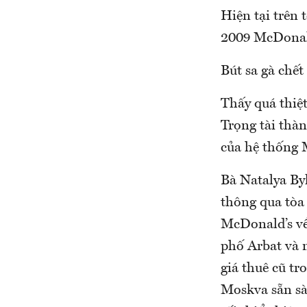
Hiện tại trên
2009 McDonald
Bút sa gà chết
Thấy quá thiệ
Trọng tài thà
của hệ thống 
Bà Natalya By
thông qua tòa
McDonald’s về
phố Arbat và 
giá thuê cũ tr
Moskva sẵn sà