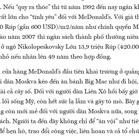
ếu “quy ra thóc” thì từ năm 1992 đến nay ngân 
 rất lớn cho “tình yêu” đối với McDonald’s. Với giá 
800 Rúp (gần 600 USD)/m2/năm như chính quyền M
vào năm 2007 thì ngân sách thành phố thường niên
g ở ngõ Nikolopeskovsky Lớn 13,9 triệu Rúp (420.0
nhỏ nếu nhân lên 49 năm theo hợp đồng.
 cửa hàng McDonald’s đầu tiên khai trương ở quản
i dân Moskva kéo đến ăn bánh Big Mac như đi hội,
ài cả cây số. Đối với người dân Liên Xô hồi bấy giờ
 lối sống Mỹ, còn hết sức lạ lẫm và gây tò mò. Bây
g còn mới mẻ đối với người dân Moskva nữa, song
ách. Người ta đến đây không chỉ để “ăn vội” như tiêu
ể hẹn hò, trao đổi công việc, liên hoan và cả tổ chứ