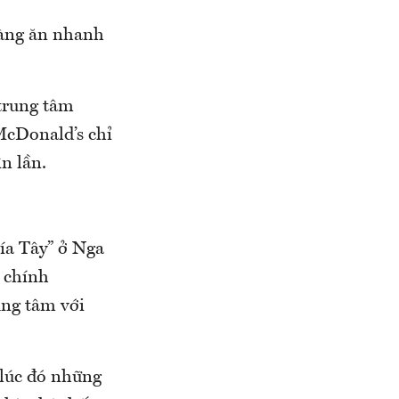
hàng ăn nhanh
 trung tâm
McDonald’s chỉ
n lần.
ía Tây” ở Nga
ị chính
ng tâm với
n lúc đó những