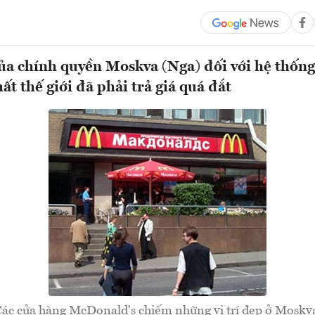
ủa chính quyền Moskva (Nga) đối với hệ thống
t thế giới đã phải trả giá quá đắt
ác cửa hàng McDonald's chiếm những vị trí đẹp ở Moskv