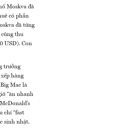
khố Moskva đã
thuê có phần
oskva đã từng
 cũng thu
00 USD). Con
g trưởng
 xếp hàng
 Big Mac là
 giờ “ăn nhanh
 McDonald’s
 chí “fast
c sinh nhật.