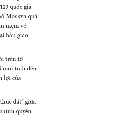
119 quốc gia
khố Moskva quá
an niệm về
ại bản giao
i trên tờ
i mới tính đến
n lợi của
thuê đất” giữa
 chính quyền