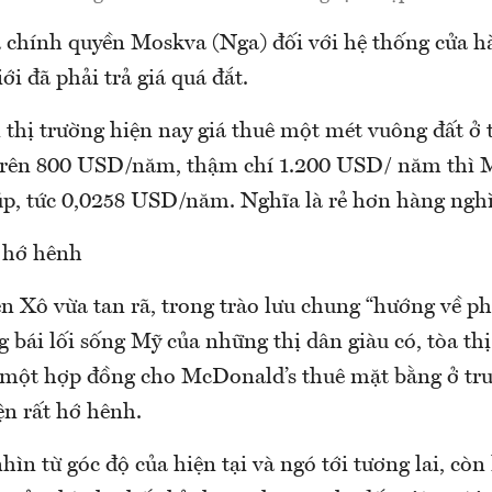
a chính quyền Moskva (Nga) đối với hệ thống cửa 
ới đã phải trả giá quá đắt.
 thị trường hiện nay giá thuê một mét vuông đất ở
trên 800 USD/năm, thậm chí 1.200 USD/ năm thì 
úp, tức 0,0258 USD/năm. Nghĩa là rẻ hơn hàng nghì
 hớ hênh
n Xô vừa tan rã, trong trào lưu chung “hướng về ph
g bái lối sống Mỹ của những thị dân giàu có, tòa th
một hợp đồng cho McDonald’s thuê mặt bằng ở tru
ện rất hớ hênh.
hìn từ góc độ của hiện tại và ngó tới tương lai, cò