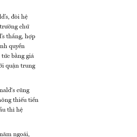
’s, đòi hệ
 trường chứ
’s thắng, hợp
ính quyền
tức bằng giá
với quận trung
nald‘s cũng
ông thiếu tiền
ầu thì hệ
 năm ngoái,