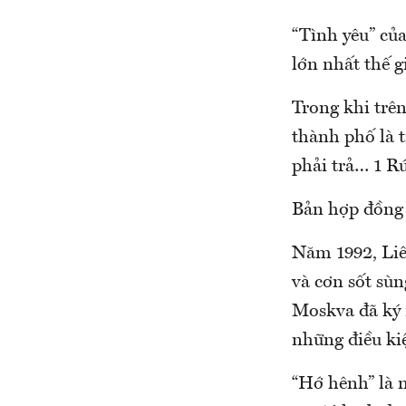
“Tình yêu” củ
lớn nhất thế gi
Trong khi trên
thành phố là 
phải trả… 1 R
Bản hợp đồng
Năm 1992, Liê
và cơn sốt sùn
Moskva đã ký 
những điều ki
“Hớ hênh” là n