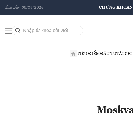
Thứ Bảy, 08/08/2026
CHỨNG KHOÁN
TIÊU ĐIỂM
ĐẦU TƯ
TÀI CH
Moskva 