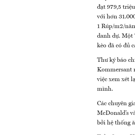
đạt 979,5 tri
với hơn 31.00
1 Rúp/m2/năm 
danh dự. Một “
kèo đã có đủ c
Thư ký báo ch
Kommersant rằ
việc xem xét l
mình.
Các chuyên gi
McDonald’s và
bởi hệ thống ă