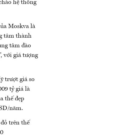
chào hệ thống
.
của Moskva là
g tâm thành
rung tâm đào
, với giá tượng
 trượt giá so
09 tỷ giá là
a thế đẹp
 USD/năm.
đỏ trên thế
00