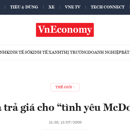
TIÊU & DÙNG
XE
VNE TV
TECH CONNECT
ÍNH
KINH TẾ SỐ
KINH TẾ XANH
THỊ TRƯỜNG
DOANH NGHIỆP
BẤT
THẾ GIỚI
trả giá cho “tình yêu McD
15:39, 13/07/2009