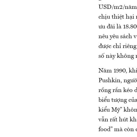
USD/m2/năm. N
chịu thiệt hại
ưu đãi là 18.
nêu yêu sách 
được chỉ riên
số này không 
Năm 1990, khi
Pushkin, ngườ
rồng rắn kéo d
biểu tượng của
kiểu Mỹ” khôn
vẫn rất hút kh
food” mà còn đ