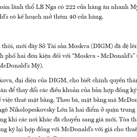
 toàn lãnh thổ LB Nga có 222 cửa hàng ăn nhanh M
’s có kế hoạch mở thêm 40 cửa hàng.
t thòi, mới đây Sở Tài sản Moskva (DIGM) đã đệ lê
nh phố hai đơn kiện đối với “Moskva - McDonald’s” 
McDonald’s Mỹ).
kova, đại diện của DIGM, cho biết chính quyền t
 án để thay đổi các điều khoản của bản hợp đồng k
 việc thuê mặt bằng. Theo bà, mặt bằng mà McDona
ngõ Nikolopeskovsky Lớn là hai điểm ở quận trung
ong khi các nơi khác đã chuyển sang giá mới. Tòa th
ng ký lại hợp đồng với McDonald’s với giá cho thu