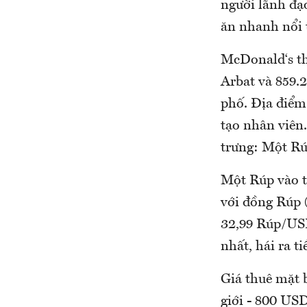
người lãnh đạ
ăn nhanh nổi 
McDonald‘s th
Arbat và 859.
phố. Địa điểm
tạo nhân viên.
trưng: Một R
Một Rúp vào t
với đồng Rúp (
32,99 Rúp/USD
nhất, hái ra 
Giá thuê mặt 
giới - 800 USD