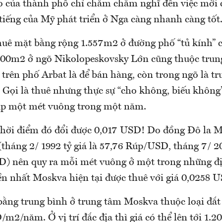
o của thành phố chỉ chăm chăm nghĩ đến việc mời 
tiếng của Mỹ phát triển ở Nga càng nhanh càng tốt
uê mặt bằng rộng 1.557m2 ở đường phố “tủ kính” 
200m2 ở ngõ Nikolopeskovsky Lớn cũng thuộc trun
 trên phố Arbat là để bán hàng, còn trong ngõ là t
 Gọi là thuê nhưng thực sự “cho không, biếu không”
úp một mét vuông trong một năm.
hời điểm đó đổi được 0,017 USD! Do đồng Đô la Mỹ
tháng 2/ 1992 tỷ giá là 57,76 Rúp/USD, tháng 7/ 20
) nên quy ra mỗi mét vuông ở một trong những đị
tiền nhất Moskva hiện tại được thuê với giá 0,0258
bằng trung bình ở trung tâm Moskva thuộc loại đắt 
/m2/năm. Ở vị trí đắc địa thì giá có thể lên tới 1.2