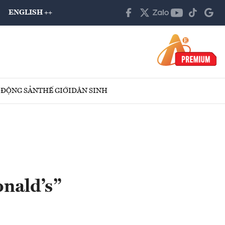
ENGLISH ++
 ĐỘNG SẢN
THẾ GIỚI
DÂN SINH
onald’s”