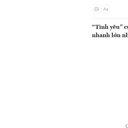
“Tình yêu” c
nhanh lớn nhấ
C