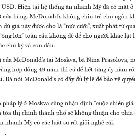
ệu USD. Hiện tại hệ thống ăn nhanh Mỹ đã có mặt ở 
0 cửa hàng. McDonald‘s không chịu trả cho ngân 
dù giá này được cho là “nực cười”, xuất phát từ qu
ông lớn” toàn cầu không dễ để cho người khác lật l
ác chữ ký và con dấu.
í của McDonald’s tại Moskva, bà Nina Prasolova, nó
ng hợp đồng 49 năm thì cứ để hết từng ấy năm rồ
ại. Bà nói McDonald‘s có đầy đủ lý lẽ để bảo vệ quyề
a pháp lý ở Moskva cũng nhận định “cuộc chiến giá 
 tòa thị chính thành phố sẽ không thuận cho phía
n nhanh Mỹ có các luật sư rất giỏi nghề cãi.