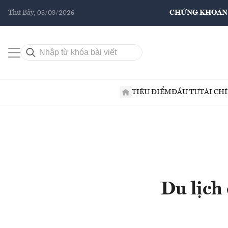
Thứ Bảy, 08/08/2026
CHỨNG KHOÁN
TIÊU ĐIỂM
ĐẦU TƯ
TÀI CH
Du lịch