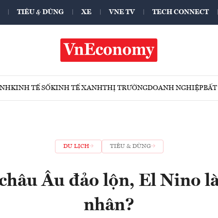
TIÊU & DÙNG
XE
VNE TV
TECH CONNECT
ÍNH
KINH TẾ SỐ
KINH TẾ XANH
THỊ TRƯỜNG
DOANH NGHIỆP
BẤT
DU LỊCH
TIÊU & DÙNG
 châu Âu đảo lộn, El Nino l
nhân?