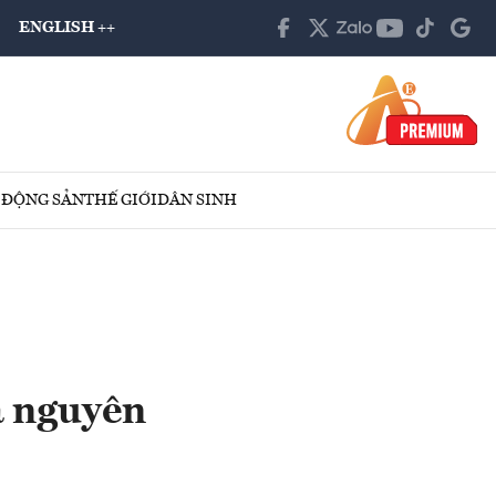
ENGLISH ++
 ĐỘNG SẢN
THẾ GIỚI
DÂN SINH
à nguyên