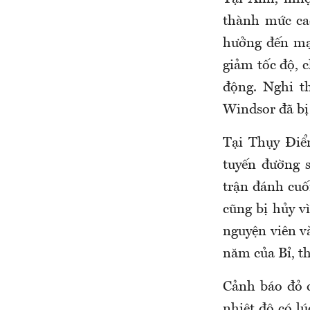
thành mức ca
hưởng đến mạ
giảm tốc độ, 
động. Nghi t
Windsor đã bị 
Tại Thụy Điể
tuyến đường s
trận đánh cu
cũng bị hủy v
nguyện viên v
năm của Bỉ, t
Cảnh báo đỏ 
nhiệt độ có l