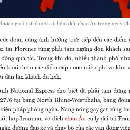
được ngoài trời ở một số điểm đến châu Âu trong ngày Ch
t cực đoan cũng ảnh hưởng trực tiếp đến các điểm 
izi tại Florence từng phải tạm ngừng đón khách sa
 động quá tải. Trong khi đó, nhiều thành phố
nh
iển khai thêm các điểm cấp nước miễn phí và khu 
i dân lẫn khách du lịch.
ành National Express cho biết đã phải tạm dừng 
 27/6 tại bang North Rhine-Westphalia, bang đôn
biện pháp phòng ngừa. Nắng nóng gay gắt cũng bu
hối hợp Ironman vô địch
châu Âu
cự ly dài tại Fra
ngắn đường đạp xe và chạy bộ của các vận động viên