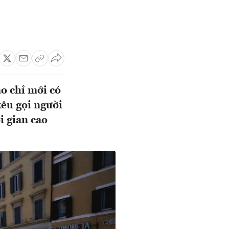
o chỉ mới có
kêu gọi người
i gian cao