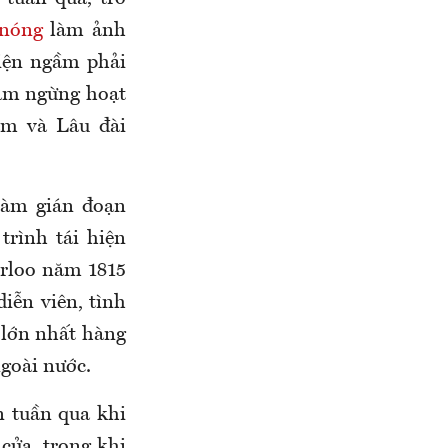
nóng
làm ảnh
iện ngầm phải
tạm ngừng hoạt
am và Lâu đài
làm gián đoạn
trình tái hiện
rloo năm 1815
iễn viên, tình
 lớn nhất hàng
goài nước.
 tuần qua khi
cửa, trong khi