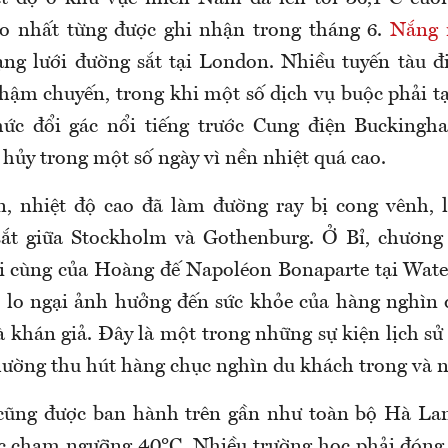
o nhất từng được ghi nhận trong tháng 6.
Nắng 
ng lưới đường sắt tại London. Nhiều tuyến tàu đ
chậm chuyến, trong khi một số dịch vụ buộc phải 
hức đổi gác nổi tiếng trước Cung điện Buckingh
hủy trong một số ngày vì nền nhiệt quá cao.
n, nhiệt độ cao đã làm đường ray bị cong vênh, 
ắt giữa Stockholm và Gothenburg. Ở Bỉ, chương 
ối cùng của Hoàng đế
Napoléon
Bonaparte tại Wate
ì lo ngại ảnh hưởng đến sức khỏe của hàng nghìn d
à khán giả. Đây là một trong những sự kiện lịch sử
hường thu hút hàng chục nghìn du khách trong và n
cũng được ban hành trên gần như toàn bộ Hà Lan
úc chạm ngưỡng 40°C. Nhiều trường học phải đóng 