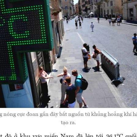
 nóng cực đoan gần đây bắt nguồn từ khủng hoảng khí h
tạo ra.
t độ ở khu vực miền Nam đã lên tới 36,1°C cuối