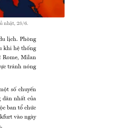
ủ nhật, 28/6.
du lịch. Phòng
u khi hệ thống
ư
Rome, Milan
vực tránh nóng
một số chuyến
g dân nhất của
ộc ban tổ chức
nkfurt vào ngày
.