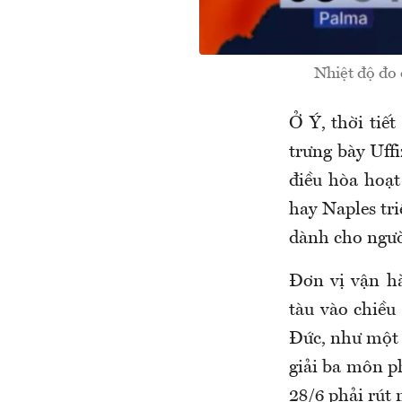
Nhiệt độ đo 
Ở Ý, thời tiế
trưng bày Uff
điều hòa hoạt
hay Naples tr
dành cho ngườ
Đơn vị vận h
tàu vào chiều
Đức, như một 
giải ba môn p
28/6 phải rút 