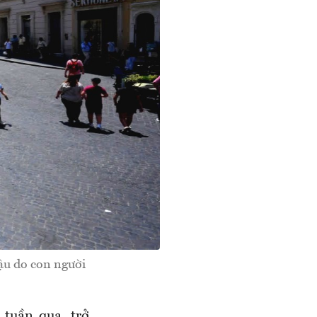
ậu do con người
 tuần qua, trở