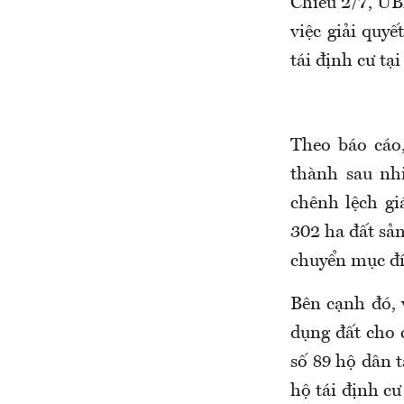
Chiều 2/7, UB
việc giải quy
tái định cư tạ
Theo báo cáo
thành sau nh
chênh lệch gi
302 ha đất sả
chuyển mục đí
Bên cạnh đó, 
dụng đất cho 
số 89 hộ dân 
hộ tái định c