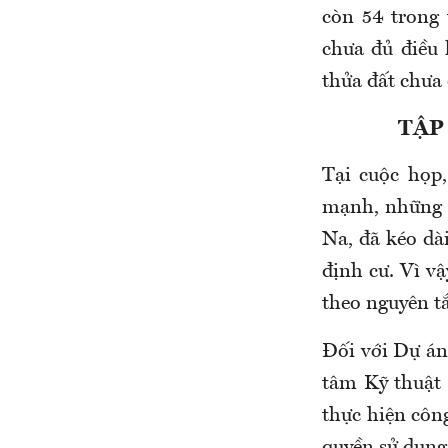
còn 54 trong 
chưa đủ điều 
thửa đất chưa
TẬP
Tại cuộc họ
mạnh, những t
Na, đã kéo dà
định cư. Vì vậ
theo nguyên tắ
Đối với Dự á
tâm Kỹ thuật
thực hiện công
quyền sử dụng