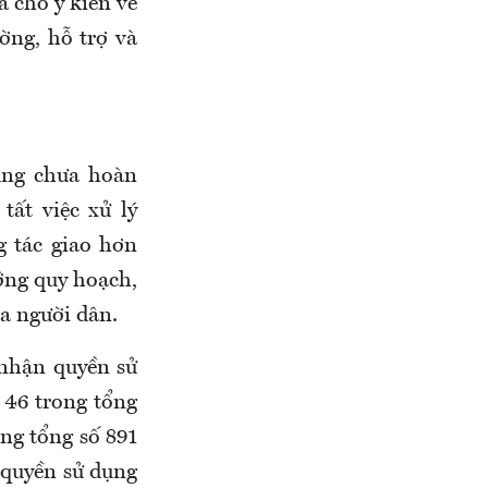
 cho ý kiến về
ờng, hỗ trợ và
ung chưa hoàn
ất việc xử lý
g tác giao hơn
ớng quy hoạch,
a người dân.
 nhận quyền sử
 46 trong tổng
ng tổng số 891
 quyền sử dụng