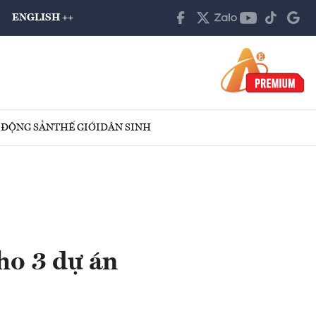
ENGLISH ++
 ĐỘNG SẢN
THẾ GIỚI
DÂN SINH
ho 3 dự án