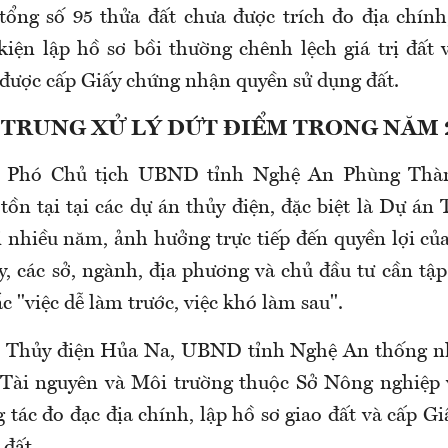
tổng số 95 thửa đất chưa được trích đo địa chính
kiện lập hồ sơ bồi thường chênh lệch giá trị đất
 được cấp Giấy chứng nhận quyền sử dụng đất.
 TRUNG XỬ LÝ DỨT ĐIỂM TRONG NĂM 
p, Phó Chủ tịch UBND tỉnh Nghệ An Phùng Thà
ồn tại tại các dự án thủy điện, đặc biệt là Dự án
i nhiều năm, ảnh hưởng trực tiếp đến quyền lợi của
y, các sở, ngành, địa phương và chủ đầu tư cần tậ
c "việc dễ làm trước, việc khó làm sau".
n Thủy điện Hủa Na, UBND tỉnh Nghệ An thống nh
 Tài nguyên và Môi trường thuộc Sở Nông nghiệp 
 tác đo đạc địa chính, lập hồ sơ giao đất và cấp 
 đất.