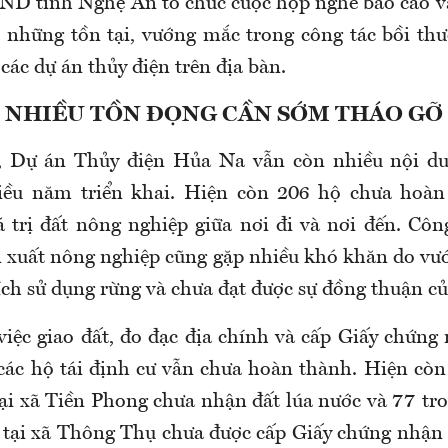
ND tỉnh Nghệ An tổ chức cuộc họp nghe báo cáo và
ết những tồn tại, vướng mắc trong công tác bồi thư
i các dự án thủy điện trên địa bàn.
NHIỀU TỒN ĐỌNG CẦN SỚM THÁO GỠ
, Dự án Thủy điện Hủa Na vẫn còn nhiều nội d
iều năm triển khai. Hiện còn 206 hộ chưa hoàn t
á trị đất nông nghiệp giữa nơi đi và nơi đến. Côn
n xuất nông nghiệp cũng gặp nhiều khó khăn do vư
ch sử dụng rừng và chưa đạt được sự đồng thuận củ
việc giao đất, đo đạc địa chính và cấp Giấy chứng
các hộ tái định cư vẫn chưa hoàn thành. Hiện còn
tại xã Tiền Phong chưa nhận đất lúa nước và 77 tro
ư tại xã Thông Thụ chưa được cấp Giấy chứng nhận