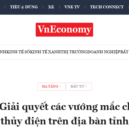
TIÊU & DÙNG
XE
VNE TV
TECH CONNECT
ÍNH
KINH TẾ SỐ
KINH TẾ XANH
THỊ TRƯỜNG
DOANH NGHIỆP
BẤT
HẠ TẦNG
ĐẦU TƯ
Giải quyết các vướng mắc c
thủy điện trên địa bàn tỉnh