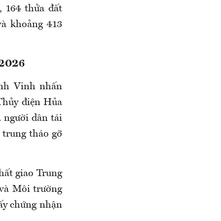
, 164 thửa đất
 và khoảng 413
2026
nh Vinh nhấn
 Thủy điện Hủa
 người dân tái
p trung tháo gỡ
ất giao Trung
và Môi trường
Giấy chứng nhận