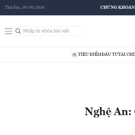
Thứ Sáu, 07/08/2026
CHỨNG KHOÁN
TIÊU ĐIỂM
ĐẦU TƯ
TÀI CH
Nghệ An: 