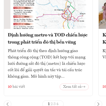
Định hướng metro và TOD chiến lược
K
trong phát triển đô thị bền vững
K
Phát triển đô thị theo định hướng giao
K
thông công cộng (TOD) kết hợp với mạng
V
lưới đường sắt đô thị (metro) là chiến lược
cốt lõi để giải quyết ùn tắc và tái cấu trúc
không gian. Mô hình này tập...
10
bài viết
Xem tất cả
2
1
2
3
4