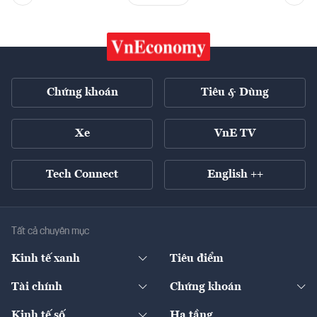
Chứng khoán
Tiêu & Dùng
Xe
VnE TV
Tech Connect
English ++
Tất cả chuyên mục
Kinh tế xanh
Tiêu điểm
Chuyển động xanh
Tài chính
Chứng khoán
Pháp lý
Ngân hàng
Doanh nghiệp niêm yết
Kinh tế số
Hạ tầng