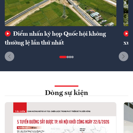
Điểm nhấn kỳ họp Quốc hội không
thường lệ lần thứ nhất
xuấ
Dòng sự kiện