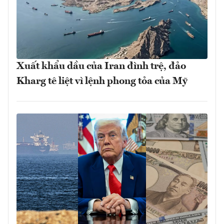
Xuất khẩu dầu của Iran đình trệ, đảo
Kharg tê liệt vì lệnh phong tỏa của Mỹ