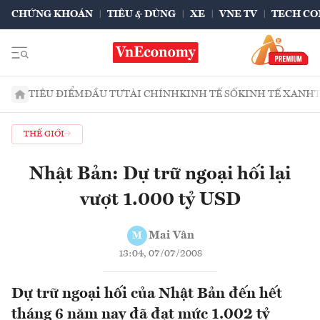
CHỨNG KHOÁN
TIÊU & DÙNG
XE
VNE TV
TECH CO
TIÊU ĐIỂM
ĐẦU TƯ
TÀI CHÍNH
KINH TẾ SỐ
KINH TẾ XANH
THẾ GIỚI
Nhật Bản: Dự trữ ngoại hối lại
vượt 1.000 tỷ USD
Mai Vân
M
13:04, 07/07/2008
Dự trữ ngoại hối của Nhật Bản đến hết
tháng 6 năm nay đã đạt mức 1.002 tỷ