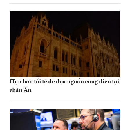
Hạn hán tồi tệ đe dọa nguồn cung điện tại
châu Âu