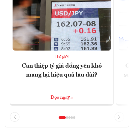
Thế giới
Can thiệp tỷ giá đồng yên khó
Gi
mang lại hiệu quả lâu dài?
sau
Đọc ngay