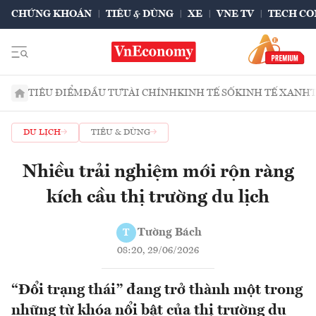
CHỨNG KHOÁN
TIÊU & DÙNG
XE
VNE TV
TECH CO
TIÊU ĐIỂM
ĐẦU TƯ
TÀI CHÍNH
KINH TẾ SỐ
KINH TẾ XANH
DU LỊCH
TIÊU & DÙNG
Nhiều trải nghiệm mới rộn ràng
kích cầu thị trường du lịch
Tường Bách
T
08:20, 29/06/2026
“Đổi trạng thái” đang trở thành một trong
những từ khóa nổi bật của thị trường du