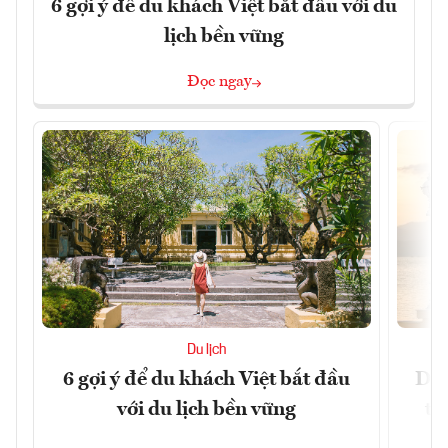
6 gợi ý để du khách Việt bắt đầu với du
lịch bền vững
Đọc ngay
Du lịch
6 gợi ý để du khách Việt bắt đầu
Du 
với du lịch bền vững
tr