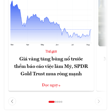
Thế giới
Giá vàng tăng bùng nổ trước
Mỹ 
thềm báo cáo việc làm Mỹ, SPDR
Gold Trust mua ròng mạnh
Đọc ngay