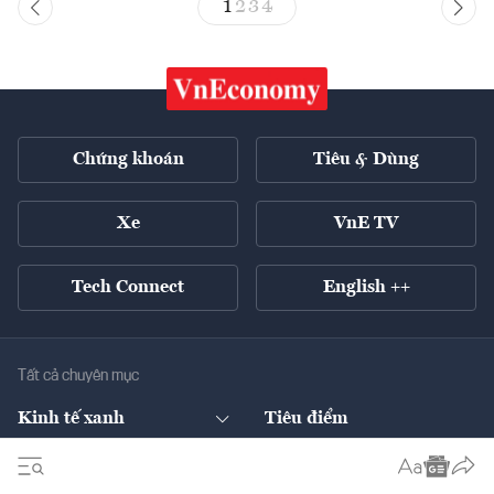
1
2
3
4
Chứng khoán
Tiêu & Dùng
Xe
VnE TV
Tech Connect
English ++
Tất cả chuyên mục
Kinh tế xanh
Tiêu điểm
Chuyển động xanh
Tài chính
Chứng khoán
Pháp lý