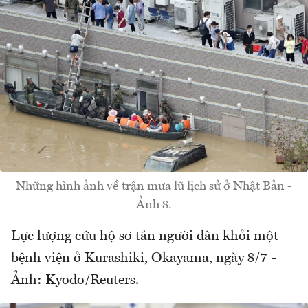
Những hình ảnh về trận mưa lũ lịch sử ở Nhật Bản -
Ảnh 8.
Lực lượng cứu hộ sơ tán người dân khỏi một
bệnh viện ở Kurashiki, Okayama, ngày 8/7 -
Ảnh: Kyodo/Reuters.