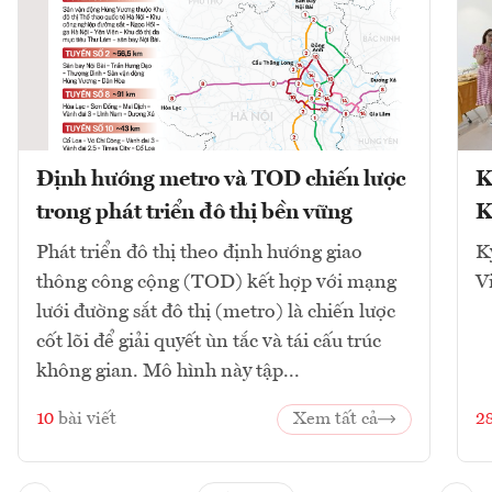
Định hướng metro và TOD chiến lược
K
trong phát triển đô thị bền vững
K
Phát triển đô thị theo định hướng giao
K
thông công cộng (TOD) kết hợp với mạng
V
lưới đường sắt đô thị (metro) là chiến lược
cốt lõi để giải quyết ùn tắc và tái cấu trúc
không gian. Mô hình này tập...
10
bài viết
Xem tất cả
2