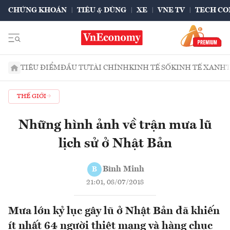
CHỨNG KHOÁN
TIÊU & DÙNG
XE
VNE TV
TECH CO
TIÊU ĐIỂM
ĐẦU TƯ
TÀI CHÍNH
KINH TẾ SỐ
KINH TẾ XANH
THẾ GIỚI
Những hình ảnh về trận mưa lũ
lịch sử ở Nhật Bản
Bình Minh
B
21:01, 08/07/2018
Mưa lớn kỷ lục gây lũ ở Nhật Bản đã khiến
ít nhất 64 người thiệt mạng và hàng chục