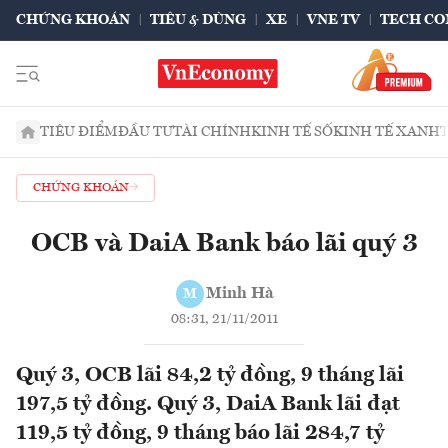
CHỨNG KHOÁN
TIÊU & DÙNG
XE
VNE TV
TECH CO
TIÊU ĐIỂM
ĐẦU TƯ
TÀI CHÍNH
KINH TẾ SỐ
KINH TẾ XANH
CHỨNG KHOÁN
OCB và DaiA Bank báo lãi quý 3
Minh Hà
M
08:31, 21/11/2011
Quý 3, OCB lãi 84,2 tỷ đồng, 9 tháng lãi
197,5 tỷ đồng. Quý 3, DaiA Bank lãi đạt
119,5 tỷ đồng, 9 tháng báo lãi 284,7 tỷ