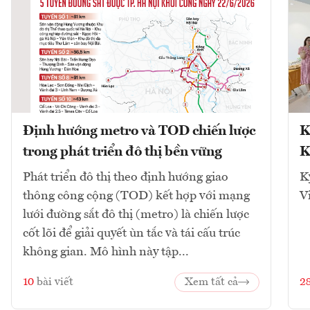
Định hướng metro và TOD chiến lược
K
trong phát triển đô thị bền vững
K
Phát triển đô thị theo định hướng giao
K
thông công cộng (TOD) kết hợp với mạng
V
lưới đường sắt đô thị (metro) là chiến lược
cốt lõi để giải quyết ùn tắc và tái cấu trúc
không gian. Mô hình này tập...
10
bài viết
Xem tất cả
2