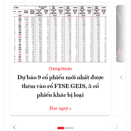
Chứng khoán
Dự báo 9 cổ phiếu mới nhất được
Có t
thêm vào rổ FTSE GEIS, 5 cổ
phiếu khác bị loại
Đọc ngay