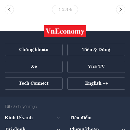
1
2
3
4
Chứng khoán
Tiêu & Dùng
Xe
VnE TV
Tech Connect
English ++
Tất cả chuyên mục
Kinh tế xanh
Tiêu điểm
Chuyển động xanh
Tài chính
Chứng khoán